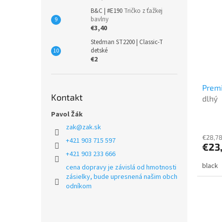
B&C | #E190
Tričko z ťažkej
bavlny
€3,40
Stedman ST2200 | Classic-T
detské
€2
Premi
Kontakt
dlhý
Pavol Žák
zak
@
zak.sk
€28,78
+421 903 715 597
€23
+421 903 233 666
black
cena dopravy je závislá od hmotnosti
zásielky, bude upresnená našim obch
odníkom