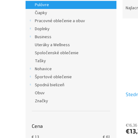
R
Pulóvre
a
Najlac
Čiapky
d
e
Pracovné oblečenie a obuv
V
n
Doplnky
ý
i
Business
p
e
Uteráky a Wellness
i
p
Spoločenské oblečenie
s
r
p
Tašky
o
r
d
Nohavice
o
u
Športové oblečenie
d
k
Spodná bielizeň
u
t
Obuv
Stedm
k
o
Značky
t
v
o
v
€16,36
Cena
€13
€
13
€
61