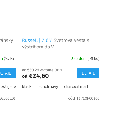
Pánsky
Russell | 716M
Svetrová vesta s
výstrihom do V
om
(>5 ks)
Skladom
(>5 ks)
od €30,26 vrátane DPH
DETAIL
DETAIL
€24,60
od
hracite melange
rest green
black
bordeaux
camel
french navy
grey heather
glacier blue
charcoal marl
anthracite melange
camel
66100201
Kód:
11710F00200