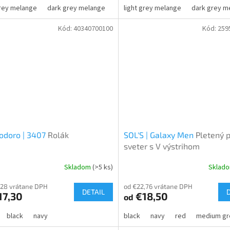
grey melange
dark grey melange
marina blue melange
light grey melange
dark grey m
Kód:
40340700100
Kód:
259
odoro | 3407
Rolák
SOL'S | Galaxy Men
Pletený 
sveter s V výstrihom
Skladom
(>5 ks)
Sklad
,28 vrátane DPH
od €22,76 vrátane DPH
DETAIL
17,30
€18,50
od
black
navy
black
navy
red
medium gr