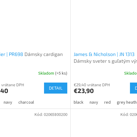
er | PR698
Dámsky cardigan
James & Nicholson | JN 1313
Dámsky sveter s guľatým vý
Skladom
(>5 ks)
Sklad
 vrátane DPH
€29,40 vrátane DPH
DETAIL
,40
€23,90
navy
charcoal
black
navy
red
grey heath
Kód:
02065800200
Kód:
020