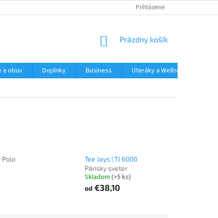
Prihlásenie
NÁKUPNÝ
Prázdny košík
KOŠÍK
e a obuv
Doplnky
Business
Uteráky a Wellness
Spo
2
Polo
Tee Jays | TJ 6000
Pánsky sveter
Skladom
(>5 ks)
€38,10
od