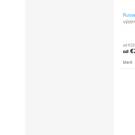
Russe
výstr
od €32
€
od
black