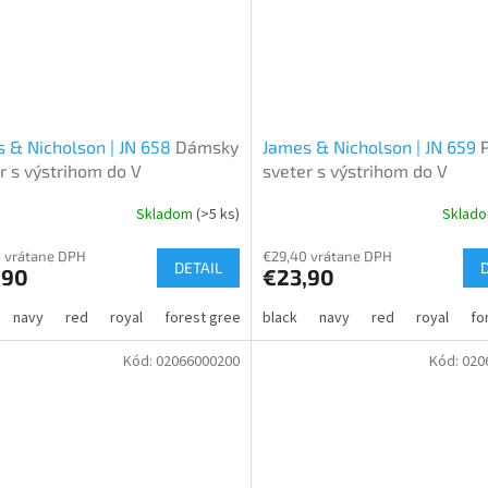
 & Nicholson | JN 658
Dámsky
James & Nicholson | JN 659
r s výstrihom do V
sveter s výstrihom do V
Skladom
(>5 ks)
Sklad
 vrátane DPH
€29,40 vrátane DPH
DETAIL
,90
€23,90
navy
red
royal
forest green
black
bordeaux
navy
grey heather
red
royal
ant
fo
Kód:
02066000200
Kód:
020