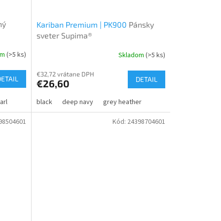
ný
Kariban Premium | PK900
Pánsky
sveter Supima®
om
(>5 ks)
Skladom
(>5 ks)
€32,72 vrátane DPH
DETAIL
DETAIL
€26,60
arl
black
deep navy
grey heather
98504601
Kód:
24398704601