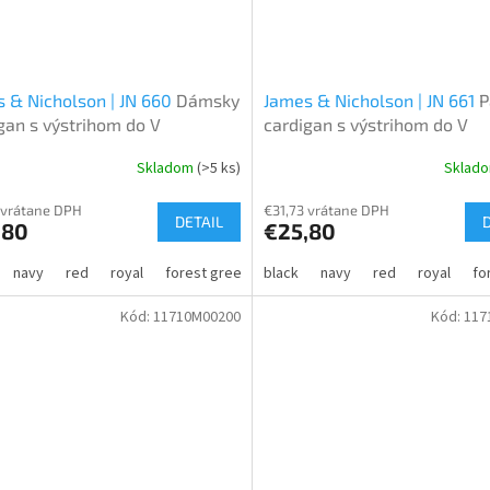
 & Nicholson | JN 660
Dámsky
James & Nicholson | JN 661
P
gan s výstrihom do V
cardigan s výstrihom do V
Skladom
(>5 ks)
Sklad
 vrátane DPH
€31,73 vrátane DPH
DETAIL
,80
€25,80
navy
red
royal
forest green
black
bordeaux
navy
grey heather
red
royal
ant
fo
Kód:
11710M00200
Kód:
117