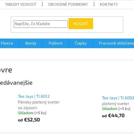
TABUĽKY VEĽKOSTÍ
OBCHODNÉ PODMIENKY
KONTAKTY
HĽADAŤ
Fleece
Bundy
Pulóvre
Čiapky
Pracovné oblečeni
óvre
edávanejšie
Tee Jays | TJ 6012
Tee Jays | TJ 600
Pánsky pletený sveter
pletený sveter
so zipsom
Skladom
(>5 ks)
Skladom
(>5 ks)
€44,70
od
€52,50
od