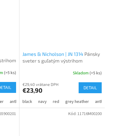
James & Nicholson | JN 1314
Pánsky
strihom
sveter s guľatým výstrihom
om
(>5 ks)
Skladom
(>5 ks)
€29,40 vrátane DPH
DETAIL
DETAIL
€23,90
er
anthracite melange
black
navy
camel
red
grey heather
anthracite melange
65900201
Kód:
11716M00200