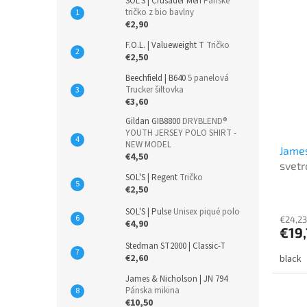
SOL'S | Crusader Men
Pánske
tričko z bio bavlny
€2,90
F.O.L. | Valueweight T
Tričko
€2,50
Beechfield | B640
5 panelová
Trucker šiltovka
€3,60
Gildan GIB8800
DRYBLEND®
YOUTH JERSEY POLO SHIRT -
NEW MODEL
James
€4,50
svetr
SOL'S | Regent
Tričko
€2,50
SOL'S | Pulse
Unisex piqué polo
€24,23
€4,90
€19
Stedman ST2000 | Classic-T
€2,60
black
James & Nicholson | JN 794
Pánska mikina
€10,50