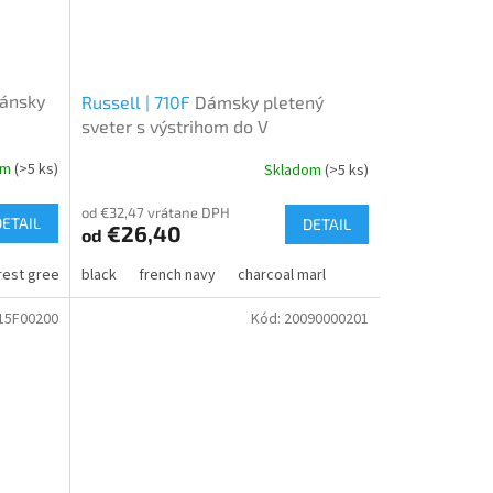
ánsky
Russell | 710F
Dámsky pletený
sveter s výstrihom do V
om
(>5 ks)
Skladom
(>5 ks)
od €32,47 vrátane DPH
DETAIL
DETAIL
€26,40
od
hracite melange
rest green
black
bordeaux
camel
french navy
grey heather
glacier blue
charcoal marl
anthracite melange
camel
15F00200
Kód:
20090000201