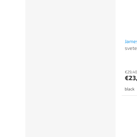
James
svete
€29,40
€23
black