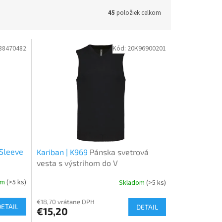
45
položiek celkom
38470482
Kód:
20K96900201
 Sleeve
Kariban | K969
Pánska svetrová
vesta s výstrihom do V
om
(>5 ks)
Skladom
(>5 ks)
€18,70 vrátane DPH
DETAIL
DETAIL
€15,20