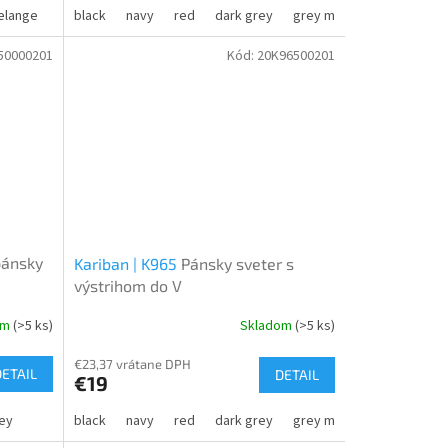
elange
marina blue melange
black
navy
red
dark grey
grey melange
50000201
Kód:
20K96500201
pánsky
Kariban | K965
Pánsky sveter s
výstrihom do V
om
(>5 ks)
Skladom
(>5 ks)
€23,37 vrátane DPH
DETAIL
DETAIL
€19
ey
black
navy
red
dark grey
grey melange
forest g