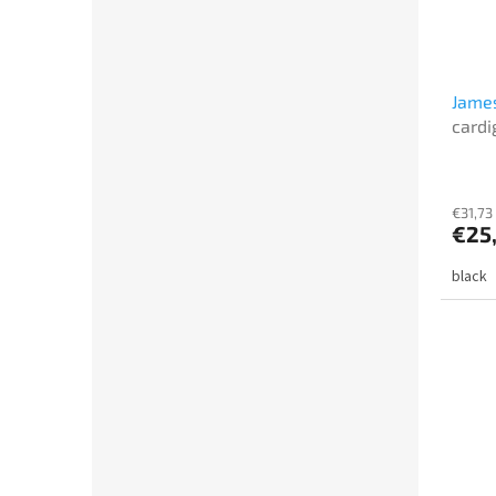
James
cardi
€31,73
€25
black