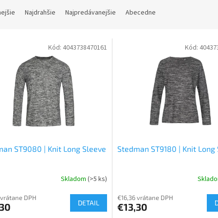
nejšie
Najdrahšie
Najpredávanejšie
Abecedne
Kód:
4043738470161
Kód:
40437
an ST9080 | Knit Long Sleeve
Stedman ST9180 | Knit Long
Skladom
(>5 ks)
Sklad
 vrátane DPH
€16,36 vrátane DPH
DETAIL
,30
€13,30