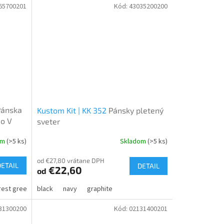
65700201
Kód:
43035200200
Pánska
Kustom Kit | KK 352
Pánsky pletený
do V
sveter
om
(>5 ks)
Skladom
(>5 ks)
od €27,80 vrátane DPH
DETAIL
DETAIL
€22,60
od
hracite melange
rest green
black
bordeaux
camel
navy
grey heather
glacier blue
graphite
anthracite melange
camel
31300200
Kód:
02131400201