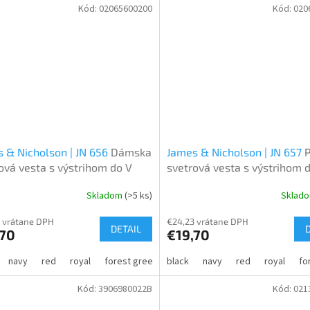
Kód:
02065600200
Kód:
020
 & Nicholson | JN 656
Dámska
James & Nicholson | JN 657
ová vesta s výstrihom do V
svetrová vesta s výstrihom 
Skladom
(>5 ks)
Sklad
 vrátane DPH
€24,23 vrátane DPH
DETAIL
,70
€19,70
navy
red
royal
forest green
black
bordeaux
navy
grey heather
red
royal
ant
fo
Kód:
3906980022B
Kód:
021