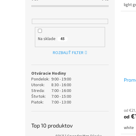
light 
Na sklade
45
ROZBALIŤ FILTER
Otváracie Hodiny
Pondelok:
9:00 - 19:00
Prom
Utorok:
8:30 - 16:00
Streda:
7:00 - 16:00
Štvrtok:
7:00 - 15:00
Piatok:
7:00 - 13:00
od €21
€
od
Top 10 produktov
white