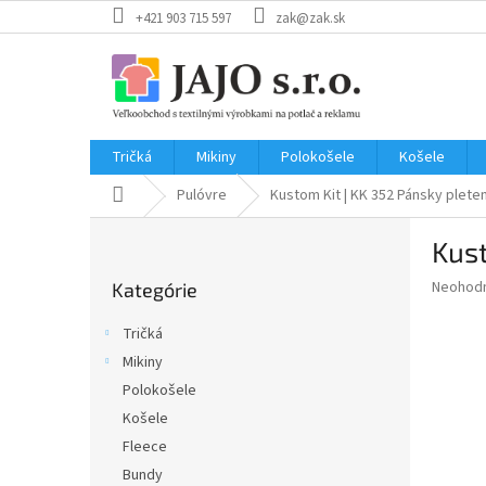
Prejsť
+421 903 715 597
zak@zak.sk
na
obsah
Tričká
Mikiny
Polokošele
Košele
Domov
Pulóvre
Kustom Kit | KK 352
Pánsky plete
B
Kust
o
Preskočiť
č
Priemer
Neohod
Kategórie
kategórie
n
hodnote
ý
produkt
Tričká
p
je
Mikiny
0,0
a
z
Polokošele
n
5
e
Košele
hviezdič
l
Fleece
Bundy