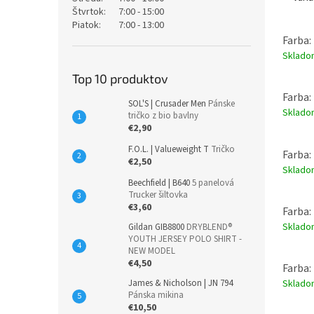
Štvrtok:
7:00 - 15:00
Piatok:
7:00 - 13:00
Farba:
Sklad
Top 10 produktov
Farba:
SOL'S | Crusader Men
Pánske
Sklad
tričko z bio bavlny
€2,90
F.O.L. | Valueweight T
Tričko
Farba:
€2,50
Sklad
Beechfield | B640
5 panelová
Trucker šiltovka
€3,60
Farba: 
Sklad
Gildan GIB8800
DRYBLEND®
YOUTH JERSEY POLO SHIRT -
NEW MODEL
€4,50
Farba:
James & Nicholson | JN 794
Sklad
Pánska mikina
€10,50