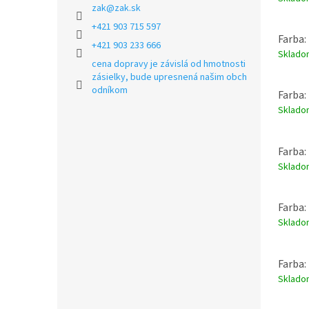
zak
@
zak.sk
+421 903 715 597
Farba: 
+421 903 233 666
Sklad
cena dopravy je závislá od hmotnosti
zásielky, bude upresnená našim obch
odníkom
Farba:
Sklad
Farba: 
Sklad
Farba:
Sklad
Farba:
Sklad