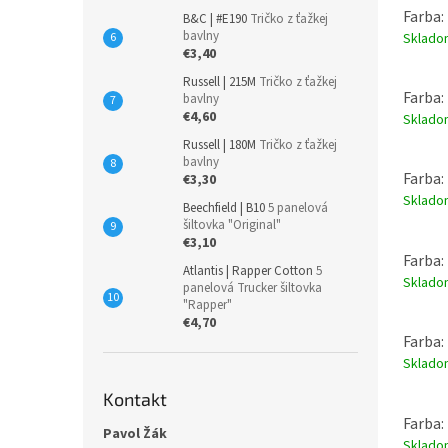
Farba: 
B&C | #E190
Tričko z ťažkej
bavlny
Sklad
€3,40
Russell | 215M
Tričko z ťažkej
Farba:
bavlny
€4,60
Sklad
Russell | 180M
Tričko z ťažkej
bavlny
Farba:
€3,30
Sklad
Beechfield | B10
5 panelová
šiltovka "Original"
€3,10
Farba:
Atlantis | Rapper Cotton
5
Sklad
panelová Trucker šiltovka
"Rapper"
€4,70
Farba:
Sklad
Kontakt
Farba:
Pavol Žák
Sklad