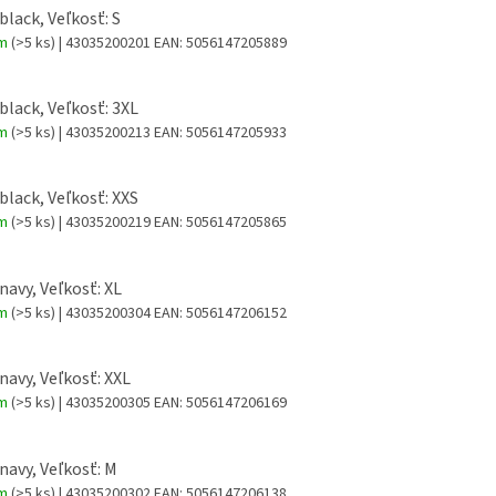
black, Veľkosť: S
om
(>5 ks)
| 43035200201
EAN:
5056147205889
 black, Veľkosť: 3XL
om
(>5 ks)
| 43035200213
EAN:
5056147205933
 black, Veľkosť: XXS
om
(>5 ks)
| 43035200219
EAN:
5056147205865
 navy, Veľkosť: XL
om
(>5 ks)
| 43035200304
EAN:
5056147206152
 navy, Veľkosť: XXL
om
(>5 ks)
| 43035200305
EAN:
5056147206169
 navy, Veľkosť: M
om
(>5 ks)
| 43035200302
EAN:
5056147206138