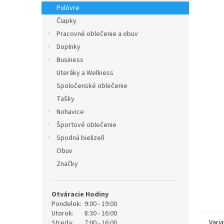
Pulóvre
Čiapky
Pracovné oblečenie a obuv
Doplnky
Business
Uteráky a Wellness
Spoločenské oblečenie
Tašky
Nohavice
Športové oblečenie
Spodná bielizeň
Obuv
Značky
Otváracie Hodiny
Pondelok:
9:00 - 19:00
Utorok:
8:30 - 16:00
Varia
Streda:
7:00 - 16:00