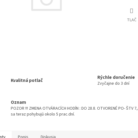
TLAČ
Rýchle doručenie
Kvalitná potlač
Zvyčajne do 3 dní
Oznam
POZOR !!! ZMENA OTVÁRACÍCH HODÍN : DO 28.8. OTVORENÉ PO- ŠTV 7,00
sa teraz pohybujú okolo 5 prac.dní.
nty
Popis
Diskusia