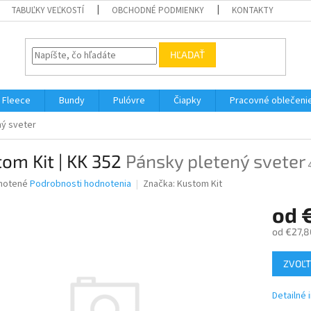
TABUĽKY VEĽKOSTÍ
OBCHODNÉ PODMIENKY
KONTAKTY
HĽADAŤ
Fleece
Bundy
Pulóvre
Čiapky
Pracovné oblečeni
ný sveter
om Kit | KK 352
Pánsky pletený sveter
né
notené
Podrobnosti hodnotenia
Značka:
Kustom Kit
nie
od
u
od
€27,8
Jednotk
ZVOĽT
cena:
iek.
Detailné 