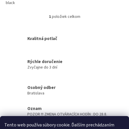
black
1
položiek celkom
O
v
l
á
Kvalitná potlač
d
a
c
i
Rýchle doručenie
e
Zvyčajne do 3 dní
p
r
v
k
Osobný odber
y
Bratislava
v
ý
p
Oznam
i
POZOR !!! ZMENA OTVÁRACÍCH HODÍN : DO 28.8.
s
OTVORENÉ PO- ŠTV 7,00 - 14,00hod, PIATOK 7,00 -
u
Tento web používa súbory cookie. Ďalším prechádzaním
13,00hod. Termíny potlačí sa teraz pohybujú okolo 5