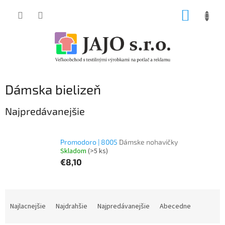
Prejsť
NÁKUP
na
obsah
KOŠÍK
Dámska bielizeň
Najpredávanejšie
Promodoro | 8005
Dámske nohavičky
Skladom
(>5 ks)
€8,10
R
a
Najlacnejšie
Najdrahšie
Najpredávanejšie
Abecedne
d