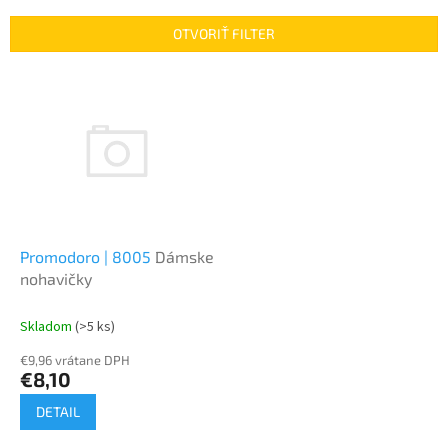
e
n
OTVORIŤ FILTER
i
e
V
p
ý
r
p
o
i
d
s
u
p
k
r
t
o
o
d
Promodoro | 8005
Dámske
v
u
nohavičky
k
t
Skladom
(>5 ks)
o
€9,96 vrátane DPH
v
€8,10
DETAIL