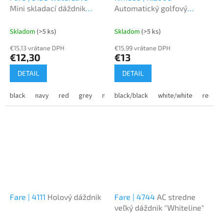
Mini skladací dáždnik
Automatický golfový
"Ökobrella® Shopping"
dáždnik
Skladom
(>5 ks)
Skladom
(>5 ks)
€15,13 vrátane DPH
€15,99 vrátane DPH
€12,30
€13
DETAIL
DETAIL
black
navy
red
grey
natural
black/black
lime
white/white
red/l
Fare | 4111
Holový dáždnik
Fare | 4744
AC stredne
veľký dáždnik "Whiteline"