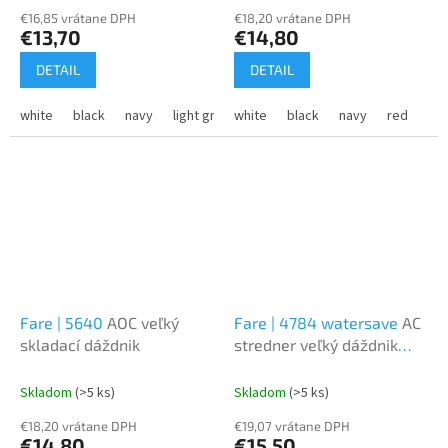
€16,85 vrátane DPH
€18,20 vrátane DPH
€13,70
€14,80
DETAIL
DETAIL
white
black
navy
light grey
white
black
navy
red
gr
Fare | 5640
AOC veľký
Fare | 4784 watersave
AC
skladací dáždnik
stredner veľký dáždnik
"Style"
Skladom
(>5 ks)
Skladom
(>5 ks)
€18,20 vrátane DPH
€19,07 vrátane DPH
€14,80
€15,50