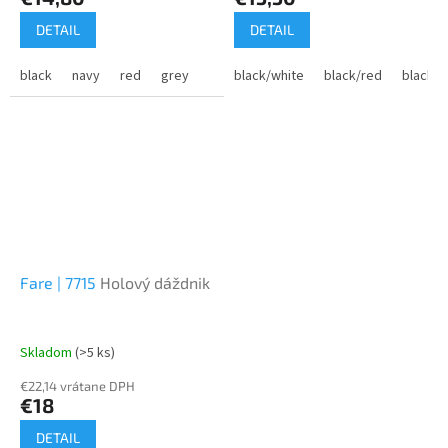
DETAIL
DETAIL
black
navy
red
grey
black/white
black/red
black/g
Fare | 7715
Holový dáždnik
Skladom
(>5 ks)
€22,14 vrátane DPH
€18
DETAIL