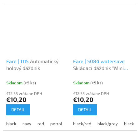
Fare | 1115
Automatický
Fare | 5084 watersave
holový dáždnik
Skládací dáždnik "Mini
Style"
Skladom
(>5 ks)
Skladom
(>5 ks)
€12,55 vrátane DPH
€12,55 vrátane DPH
€10,20
€10,20
DETAIL
DETAIL
black
navy
red
petrol
lime
black/red
mocha
black/grey
purple
cyan
black/ye