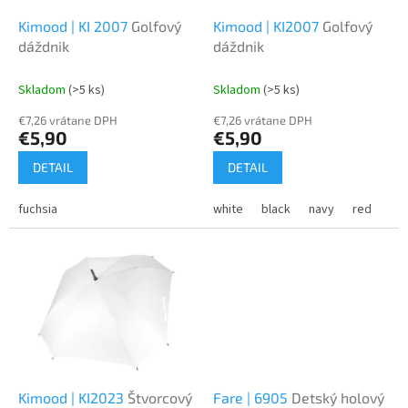
o
o
d
Kimood | KI 2007
Golfový
Kimood | KI2007
Golfový
v
u
dáždnik
dáždnik
k
t
Skladom
(>5 ks)
Skladom
(>5 ks)
o
€7,26 vrátane DPH
€7,26 vrátane DPH
v
€5,90
€5,90
DETAIL
DETAIL
fuchsia
white
black
navy
red
or
Kimood | KI2023
Štvorcový
Fare | 6905
Detský holový