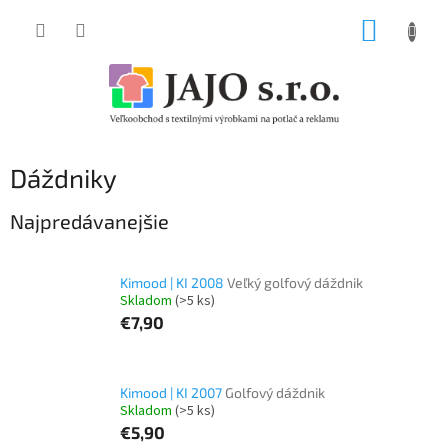
Prejsť
NÁKUP
na
obsah
KOŠÍK
Dáždniky
Najpredávanejšie
Kimood | KI 2008
Veľký golfový dáždnik
Skladom
(>5 ks)
€7,90
Kimood | KI 2007
Golfový dáždnik
Skladom
(>5 ks)
€5,90