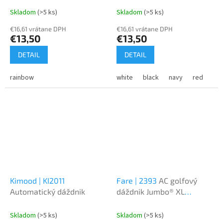
Skladom
(>5 ks)
Skladom
(>5 ks)
€16,61 vrátane DPH
€16,61 vrátane DPH
€13,50
€13,50
DETAIL
DETAIL
rainbow
white
black
navy
red
or
Kimood | KI2011
Fare | 2393
AC golfový
Automatický dáždnik
dáždnik Jumbo® XL
štvorcový tvar
Skladom
(>5 ks)
Skladom
(>5 ks)