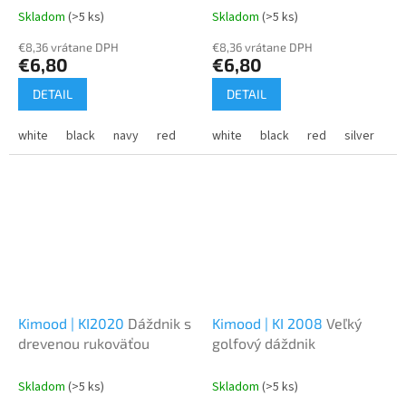
Skladom
(>5 ks)
Skladom
(>5 ks)
€8,36 vrátane DPH
€8,36 vrátane DPH
€6,80
€6,80
DETAIL
DETAIL
white
black
navy
red
orange
white
light grey
black
red
dark grey
silver
bo
bu
Kimood | KI2020
Dáždnik s
Kimood | KI 2008
Veľký
drevenou rukoväťou
golfový dáždnik
Skladom
(>5 ks)
Skladom
(>5 ks)