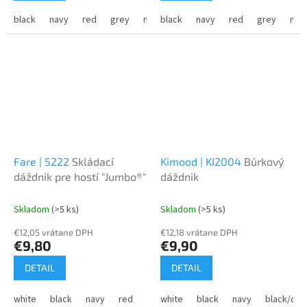
black
navy
red
grey
natural
black
lime
navy
red
grey
natu
Fare | 5222
Skládací
Kimood | KI2004
Búrkový
dáždnik pre hostí "Jumbo®"
dáždnik
Skladom
(>5 ks)
Skladom
(>5 ks)
€12,05 vrátane DPH
€12,18 vrátane DPH
€9,80
€9,90
DETAIL
DETAIL
white
black
navy
red
grey
white
bordeaux
black
navy
black/ora