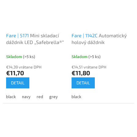
Fare | 5171
Mini skladací
Fare | 1142C
Automatický
dáždnik LED „Safebrella®“
holový dáždnik
Skladom
(>5 ks)
Skladom
(>5 ks)
€14,39 vrátane DPH
€14,51 vrátane DPH
€11,70
€11,80
DETAIL
DETAIL
black
navy
red
grey
black