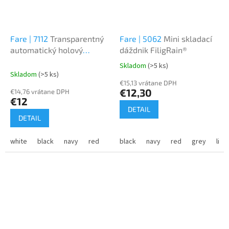
Fare | 7112
Transparentný
Fare | 5062
Mini skladací
automatický holový
dáždnik FiligRain®
dáždnik
Skladom
(>5 ks)
Priemerné
Skladom
(>5 ks)
hodnotenie
€15,13 vrátane DPH
produktu
€12,30
€14,76 vrátane DPH
je
€12
1,0
DETAIL
z
DETAIL
5
hviezdičiek.
white
black
navy
red
lime
black
navy
red
grey
lime