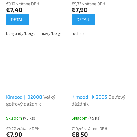
€9,10 vrátane DPH
€9,72 vrátane DPH
€7,40
€7,90
DETAIL
DETAIL
burgundy/beige
navy/beige
bottle green/beige
fuchsia
dark grey/bei
Kimood | KI2008
Veľký
Kimood | KI2005
Golfový
golfový dáždnik
dáždnik
Skladom
(>5 ks)
Skladom
(>5 ks)
€9,72 vrátane DPH
€10,46 vrátane DPH
€7,90
€8,50