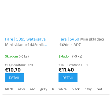
Fare | 5095 watersave
Fare | 5460
Mini skladací
Mini skladací dáždnik
dáždnik AOC
Ökobrella®
Skladom
(>5 ks)
Skladom
(>5 ks)
€13,16 vrátane DPH
€14,02 vrátane DPH
€10,70
€11,40
DETAIL
DETAIL
black
navy
red
grey
lime
white
black
navy
red
yel