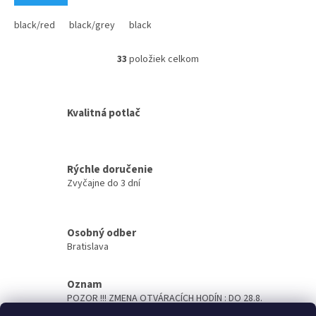
black/red
black/grey
black/orange
black/lime
black/eurobl
33
položiek celkom
O
v
l
á
Kvalitná potlač
d
a
c
i
Rýchle doručenie
e
Zvyčajne do 3 dní
p
r
v
k
Osobný odber
y
Bratislava
v
ý
p
Oznam
i
POZOR !!! ZMENA OTVÁRACÍCH HODÍN : DO 28.8.
s
OTVORENÉ PO- ŠTV 7,00 - 14,00hod, PIATOK 7,00 -