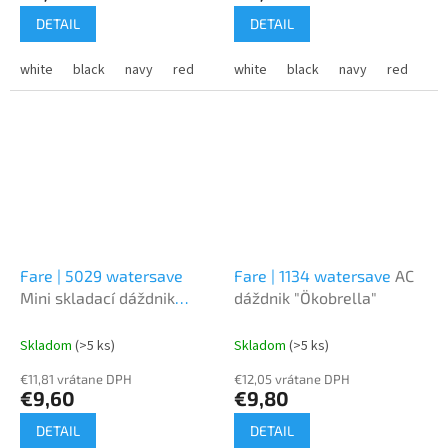
DETAIL
DETAIL
white
black
navy
red
bottle green
white
black
royal blue
navy
red
black/or
roy
Fare | 5029 watersave
Fare | 1134 watersave
AC
Mini skladací dáždnik
dáždnik "Ökobrella"
"ÖkoBrella"
Skladom
(>5 ks)
Skladom
(>5 ks)
€11,81 vrátane DPH
€12,05 vrátane DPH
€9,60
€9,80
DETAIL
DETAIL