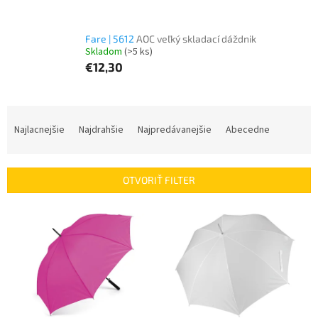
Fare | 5612
AOC veľký skladací dáždnik
Skladom
(>5 ks)
€12,30
R
a
Najlacnejšie
Najdrahšie
Najpredávanejšie
Abecedne
d
e
n
OTVORIŤ FILTER
i
e
V
p
ý
r
p
o
i
d
s
u
p
k
r
t