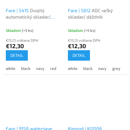
Fare | 5415
Dvojitý
Fare | 5612
AOC veľký
automatický skladací
skladací dáždnik
dáždnik
Skladom
(>5 ks)
Skladom
(>5 ks)
€15,13 vrátane DPH
€15,13 vrátane DPH
€12,30
€12,30
DETAIL
DETAIL
white
black
navy
red
grey
white
black
navy
grey
Fare | 9158 watersave
Kimood | KI2006