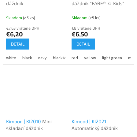
dáždnik
dáždnik "FARE®-4-Kids"
Skladom
(>5 ks)
Skladom
(>5 ks)
€7,63 vrátane DPH
€8 vrátane DPH
€6,20
€6,50
DETAIL
DETAIL
white
black
navy
black/orange
red
slate grey
yellow
light green
black/royal blu
mag
Kimood | KI2010
Mini
Kimood | KI2021
skladací dáždnik
Automatický dáždnik