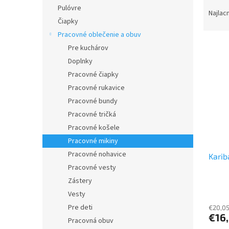
R
Pulóvre
a
Najlac
Čiapky
d
e
Pracovné oblečenie a obuv
V
n
Pre kuchárov
ý
i
Doplnky
p
e
Pracovné čiapky
i
p
Pracovné rukavice
s
r
p
Pracovné bundy
o
r
d
Pracovné tričká
o
u
Pracovné košele
d
k
Pracovné mikiny
u
t
Pracovné nohavice
Karib
k
o
Pracovné vesty
t
v
o
Zástery
v
Vesty
Pre deti
€20,05
€16
Pracovná obuv