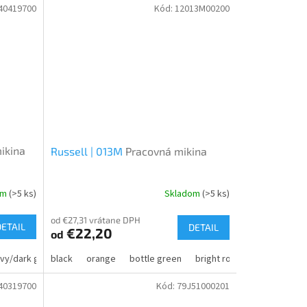
40419700
Kód:
12013M00200
ikina
Russell | 013M
Pracovná mikina
om
(>5 ks)
Skladom
(>5 ks)
od €27,31 vrátane DPH
DETAIL
DETAIL
€22,20
od
vy/dark grey
black
black/yellow
orange
bottle green
black/orange
bright royal
black/forest green
classic red
nav
40319700
Kód:
79J51000201