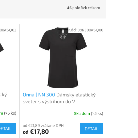
46
položiek celkom
200ASQ01
Kód:
39N300ASQ00
cký
Onna | NN 300
Dámsky elastický
sveter s výstrihom do V
om
(>5 ks)
Skladom
(>5 ks)
od €21,89 vrátane DPH
DETAIL
DETAIL
€17,80
od