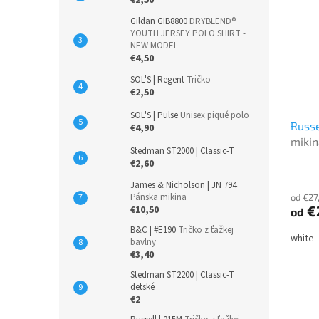
Gildan GIB8800
DRYBLEND®
YOUTH JERSEY POLO SHIRT -
NEW MODEL
€4,50
SOL'S | Regent
Tričko
€2,50
SOL'S | Pulse
Unisex piqué polo
Russe
€4,90
mikin
Stedman ST2000 | Classic-T
€2,60
James & Nicholson | JN 794
Pánska mikina
od €27
€
€10,50
od
B&C | #E190
Tričko z ťažkej
white
bavlny
€3,40
Stedman ST2200 | Classic-T
detské
€2