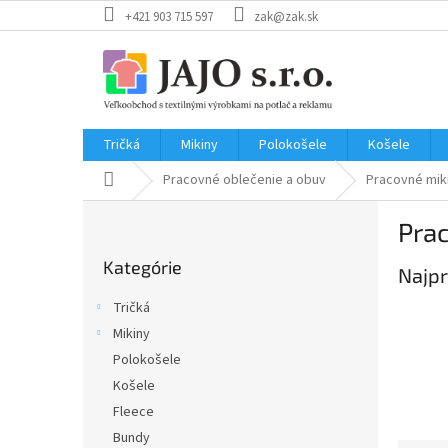
Prejsť
+421 903 715 597
zak@zak.sk
na
obsah
Tričká
Mikiny
Polokošele
Košele
Domov
Pracovné oblečenie a obuv
Pracovné mik
B
Pra
o
Preskočiť
č
Kategórie
kategórie
Najpr
n
ý
Tričká
p
Mikiny
a
Polokošele
n
e
Košele
l
Fleece
Bundy