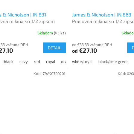
 & Nicholson | JN 831
James & Nicholson | JN 868
vná mikina so 1/2 zipsom
Pracovná mikina so 1/2 zips
Color
Skladom
(>5 ks)
Sklad
,33 vrátane DPH
od €33,33 vrátane DPH
DETAIL
27,10
€27,10
od
black
navy
red
royal
orange
white/royal
gold yellow
black/lime green
lime green
b
Kód:
79VK0700201
Kód:
020