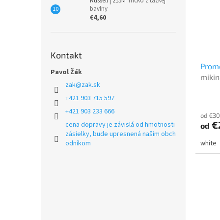
Russell | 215M
Tričko z ťažkej
bavlny
€4,60
Kontakt
Prom
Pavol Žák
mikin
zak
@
zak.sk
+421 903 715 597
+421 903 233 666
od €30
€
cena dopravy je závislá od hmotnosti
od
zásielky, bude upresnená našim obch
odníkom
white