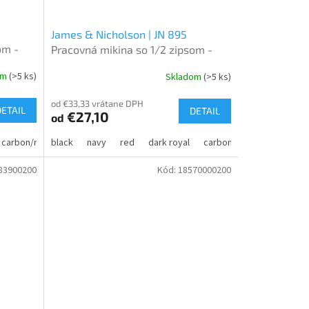
James & Nicholson | JN 895
om -
Pracovná mikina so 1/2 zipsom -
Solid
om
(>5 ks)
Skladom
(>5 ks)
od €33,33 vrátane DPH
DETAIL
DETAIL
€27,10
od
rown
carbon/red
turquoise
black
navy/turquoise
navy
dark grey
red
stone
dark royal
wine
carbon
aqua
dark green
83900200
Kód:
18570000200