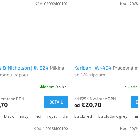
Kód:
02092400101
Kód:
20W
 & Nicholson | JN 924
Mikina
Kariban | WK404
Pracovná m
rsnou kapsou
so 1/4 zipsom
Skladom
(>5 ks)
Sklad
 vrátane DPH
od €25,46 vrátane DPH
DETAIL
,70
€20,70
od
black
navy
red
royal
dark green
black/red
graphite
black/dark grey
na
Kód:
12013M00100
Kód:
20W