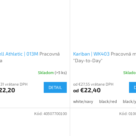
ll Athletic | 013M
Pracovná
Kariban | WK403
Pracovná m
a
"Day-to-Day"
Skladom
(>5 ks)
Sklad
,31 vrátane DPH
od €27,55 vrátane DPH
DETAIL
22,20
€22,40
od
white/navy
black/red
black/
Kód:
40507700100
Kód:
010