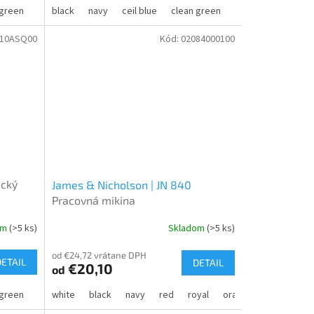
 green
xford grey
dynamo grey
black
dark khaki
navy
vital white
light royal blue
ceil blue
clean green
ash heather
dynamo grey
ca
310ASQ00
Kód:
02084000100
ický
James & Nicholson | JN 840
Pracovná mikina
om
(>5 ks)
Skladom
(>5 ks)
od €24,72 vrátane DPH
DETAIL
DETAIL
€20,10
od
 green
dynamo grey
white
black
calm pink
navy
red
vital white
royal
orange
gold yello