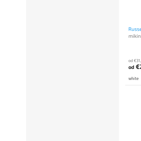
Russe
mikin
od €31
€
od
white