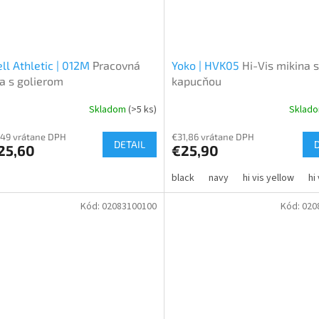
ll Athletic | 012M
Pracovná
Yoko | HVK05
Hi-Vis mikina s
a s golierom
kapucňou
Skladom
(>5 ks)
Sklad
,49 vrátane DPH
€31,86 vrátane DPH
DETAIL
25,60
€25,90
black
navy
hi vis yellow
hi
Kód:
02083100100
Kód:
020