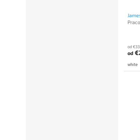
James
Praco
od €33
€
od
white