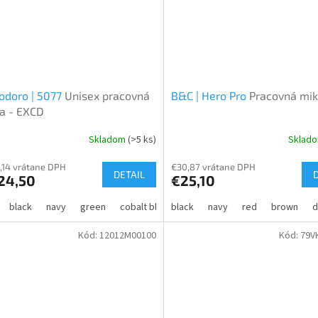
odoro | 5077
Unisex pracovná
B&C | Hero Pro
Pracovná mik
a - EXCD
Skladom
(>5 ks)
Sklad
,14 vrátane DPH
€30,87 vrátane DPH
DETAIL
24,50
€25,10
black
navy
green
cobalt blue
black
fire red
navy
steel grey
red
brown
charcoa
d
Kód:
12012M00100
Kód:
79V