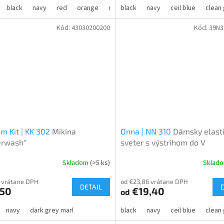
black
navy
red
orange
dark grey
black
navy
forest green
ceil blue
wine
clean
o
Kód:
43030200200
Kód:
39N
m Kit | KK 302
Mikina
Onna | NN 310
Dámsky elast
erwash"
sveter s výstrihom do V
Skladom
(>5 ks)
Sklad
 vrátane DPH
od €23,86 vrátane DPH
DETAIL
,50
€19,40
od
navy
dark grey marl
black
navy
ceil blue
clean