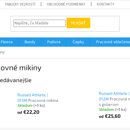
TABUĽKY VEĽKOSTÍ
OBCHODNÉ PODMIENKY
KONTAKTY
HĽADAŤ
Fleece
Bundy
Pulóvre
Čiapky
Pracovné oblečeni
iny
covné mikiny
edávanejšie
Russell Athletic |
Russell Athletic |
012M
Pracovná m
013M
Pracovná mikina
s golierom
Skladom
(>5 ks)
Skladom
(>5 ks)
€22,20
od
€25,60
od