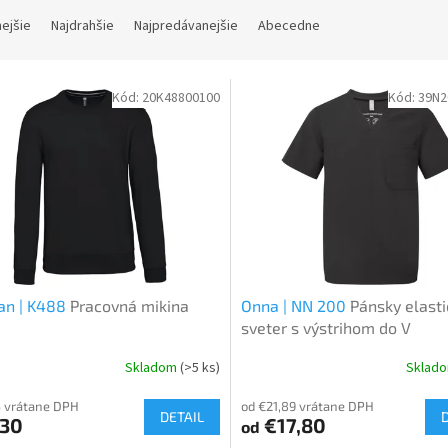
nejšie
Najdrahšie
Najpredávanejšie
Abecedne
Kód:
20K48800100
Kód:
39N
an | K488
Pracovná mikina
Onna | NN 200
Pánsky elasti
sveter s výstrihom do V
Skladom
(>5 ks)
Sklad
 vrátane DPH
od €21,89 vrátane DPH
DETAIL
,30
€17,80
od