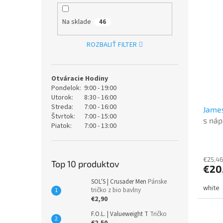
Na sklade
46
ROZBALIŤ FILTER
Otváracie Hodiny
Pondelok:
9:00 - 19:00
Utorok:
8:30 - 16:00
Streda:
7:00 - 16:00
James
Štvrtok:
7:00 - 15:00
s náp
Piatok:
7:00 - 13:00
€25,46
Top 10 produktov
€20
SOL'S | Crusader Men
Pánske
white
tričko z bio bavlny
€2,90
F.O.L. | Valueweight T
Tričko
€2,50