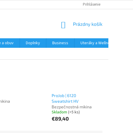
Prihlásenie
NÁKUPNÝ
Prázdny košík
KOŠÍK
e a obuv
Doplnky
Business
Uteráky a Wellness
Spo
ProJob | 6120
ikina
Sweatshirt HV
Bezpečnostná mikina
Skladom
(>5 ks)
€89,40