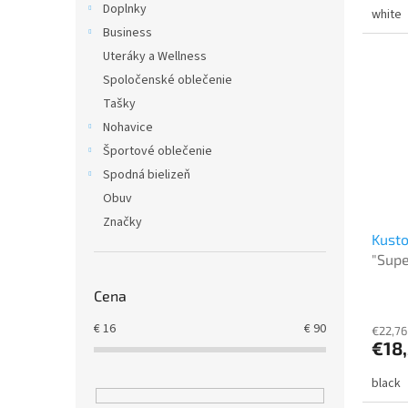
Doplnky
white
Business
Uteráky a Wellness
Spoločenské oblečenie
Tašky
Nohavice
Športové oblečenie
Spodná bielizeň
Obuv
Značky
Kusto
"Sup
Cena
€
16
€
90
€22,76
€18
black