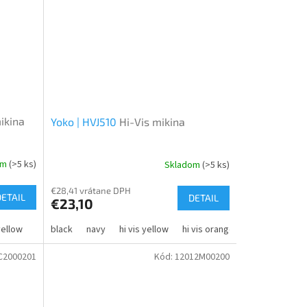
ikina
Yoko | HVJ510
Hi-Vis mikina
om
(>5 ks)
Skladom
(>5 ks)
€28,41 vrátane DPH
DETAIL
DETAIL
€23,10
yellow
black/orange
black
navy
black/silver
hi vis yellow
navy/silver
hi vis orange
camel/black
hi vis orange/
blac
C2000201
Kód:
12012M00200