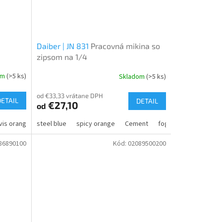
Daiber | JN 831
Pracovná mikina so
zipsom na 1/4
om
(>5 ks)
Skladom
(>5 ks)
od €33,33 vrátane DPH
DETAIL
DETAIL
€27,10
od
 vis orange
steel blue
hi vis orange/navy
spicy orange
hi vis yellow/navy
Cement
foggy green
86890100
Kód:
02089500200