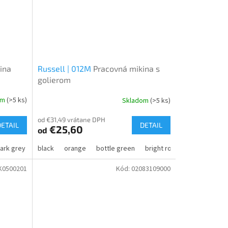
ina
Russell | 012M
Pracovná mikina s
golierom
om
(>5 ks)
Skladom
(>5 ks)
od €31,49 vrátane DPH
DETAIL
DETAIL
€25,60
od
l
ark grey
flame
black
forest
orange
new light grey
bottle green
granat
bright royal
classic red
K0500201
Kód:
02083109000