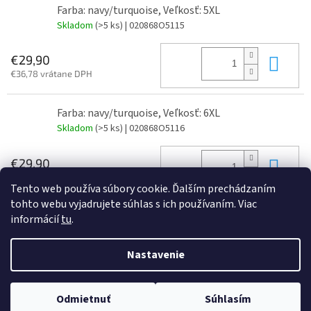
Farba: navy/turquoise, Veľkosť: 5XL
Skladom
(>5 ks)
| 020868O5115
Do 
€29,90
€36,78 vrátane DPH
Farba: navy/turquoise, Veľkosť: 6XL
Skladom
(>5 ks)
| 020868O5116
Do 
€29,90
€36,78 vrátane DPH
Tento web používa súbory cookie. Ďalším prechádzaním
tohto webu vyjadrujete súhlas s ich používaním. Viac
informácií
tu
.
Z
á
Nastavenie
Vytvoril Shoptet
p
ä
t
Odmietnuť
Súhlasím
Copyright 2026
JAJO s.r.o
. Všetky práva vyhradené.
i