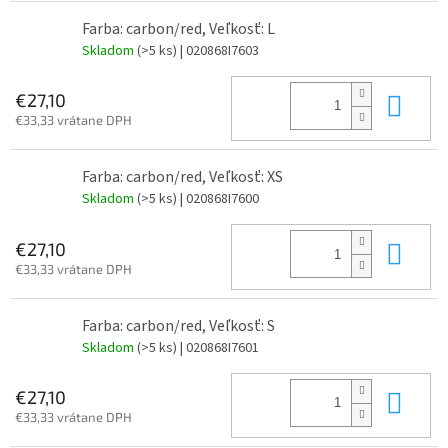
Farba: carbon/red, Veľkosť: L
Skladom
(>5 ks)
| 020868I7603
Do 
€27,10
€33,33 vrátane DPH
Farba: carbon/red, Veľkosť: XS
Skladom
(>5 ks)
| 020868I7600
Do 
€27,10
€33,33 vrátane DPH
Farba: carbon/red, Veľkosť: S
Skladom
(>5 ks)
| 020868I7601
Do 
€27,10
€33,33 vrátane DPH