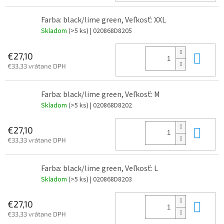
Farba: black/lime green, Veľkosť: XXL
Skladom
(>5 ks)
| 020868D8205
Do 
€27,10
€33,33 vrátane DPH
Farba: black/lime green, Veľkosť: M
Skladom
(>5 ks)
| 020868D8202
Do 
€27,10
€33,33 vrátane DPH
Farba: black/lime green, Veľkosť: L
Skladom
(>5 ks)
| 020868D8203
Do 
€27,10
€33,33 vrátane DPH