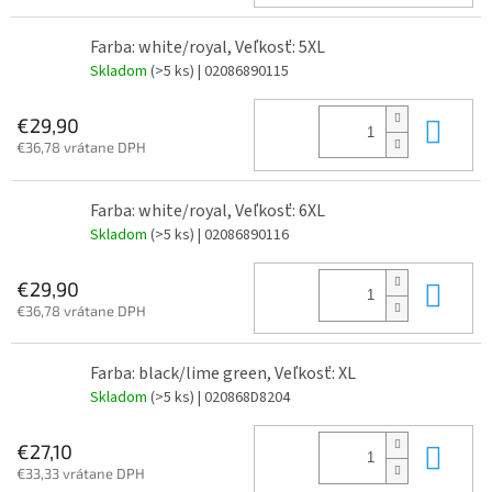
Farba: white/royal, Veľkosť: 5XL
Skladom
(>5 ks)
| 02086890115
Do 
€29,90
€36,78 vrátane DPH
Farba: white/royal, Veľkosť: 6XL
Skladom
(>5 ks)
| 02086890116
Do 
€29,90
€36,78 vrátane DPH
Farba: black/lime green, Veľkosť: XL
Skladom
(>5 ks)
| 020868D8204
Do 
€27,10
€33,33 vrátane DPH