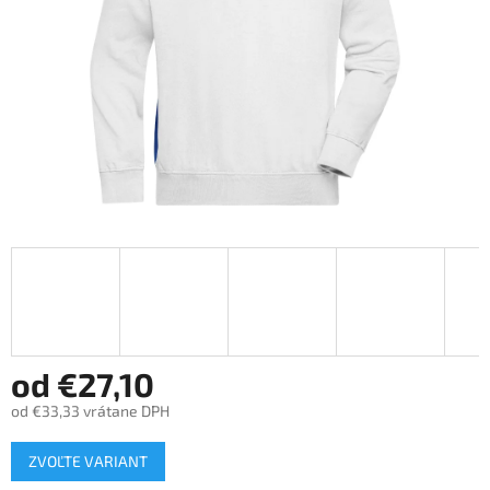
od
€27,10
od
€33,33
vrátane DPH
Jednotková
ZVOĽTE VARIANT
cena: