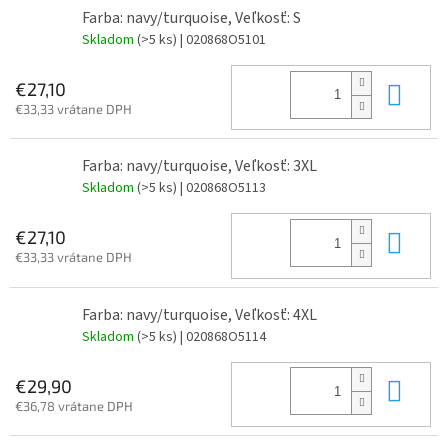
Farba: navy/turquoise, Veľkosť: S
Skladom
(>5 ks)
| 020868O5101
Do 
€27,10
€33,33 vrátane DPH
Farba: navy/turquoise, Veľkosť: 3XL
Skladom
(>5 ks)
| 020868O5113
Do 
€27,10
€33,33 vrátane DPH
Farba: navy/turquoise, Veľkosť: 4XL
Skladom
(>5 ks)
| 020868O5114
Do 
€29,90
€36,78 vrátane DPH