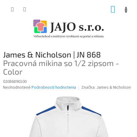
Prejsť
NÁKUP
na
obsah
KOŠÍK
James & Nicholson | JN 868
Pracovná mikina so 1/2 zipsom -
Color
02086890100
Priemerné
Neohodnotené
Podrobnosti hodnotenia
Značka:
James & Nicholson
hodnotenie
produktu
je
0,0
z
5
hviezdičiek.