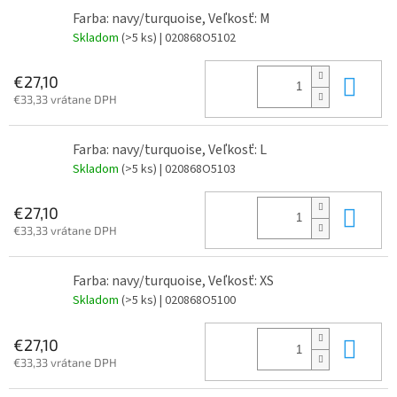
Farba: navy/turquoise, Veľkosť: M
Skladom
(>5 ks)
| 020868O5102
Do 
€27,10
€33,33 vrátane DPH
Farba: navy/turquoise, Veľkosť: L
Skladom
(>5 ks)
| 020868O5103
Do 
€27,10
€33,33 vrátane DPH
Farba: navy/turquoise, Veľkosť: XS
Skladom
(>5 ks)
| 020868O5100
Do 
€27,10
€33,33 vrátane DPH