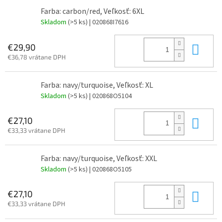
Farba: carbon/red, Veľkosť: 6XL
Skladom
(>5 ks)
| 020868I7616
Do 
€29,90
€36,78 vrátane DPH
Farba: navy/turquoise, Veľkosť: XL
Skladom
(>5 ks)
| 020868O5104
Do 
€27,10
€33,33 vrátane DPH
Farba: navy/turquoise, Veľkosť: XXL
Skladom
(>5 ks)
| 020868O5105
Do 
€27,10
€33,33 vrátane DPH