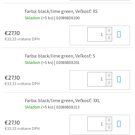
Farba: black/lime green, Veľkosť: XS
Skladom
(>5 ks)
| 020868D8200
Do 
€27,10
€33,33 vrátane DPH
Farba: black/lime green, Veľkosť: S
Skladom
(>5 ks)
| 020868D8201
Do 
€27,10
€33,33 vrátane DPH
Farba: black/lime green, Veľkosť: 3XL
Skladom
(>5 ks)
| 020868D8213
Do 
€27,10
€33,33 vrátane DPH