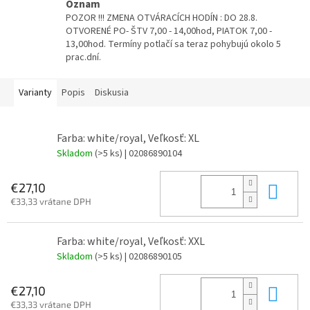
Oznam
POZOR !!! ZMENA OTVÁRACÍCH HODÍN : DO 28.8.
OTVORENÉ PO- ŠTV 7,00 - 14,00hod, PIATOK 7,00 -
13,00hod. Termíny potlačí sa teraz pohybujú okolo 5
prac.dní.
Varianty
Popis
Diskusia
Farba: white/royal, Veľkosť: XL
Skladom
(>5 ks)
| 02086890104
Do 
€27,10
€33,33 vrátane DPH
Farba: white/royal, Veľkosť: XXL
Skladom
(>5 ks)
| 02086890105
Do 
€27,10
€33,33 vrátane DPH