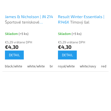
James & Nicholson | JN 214
Result Winter Essentials |
Športové teniskové
R146X
Tímový šal
ponožky
Skladom
(>5 ks)
Skladom
(>5 ks)
€5,29 vrátane DPH
€5,29 vrátane DPH
€4,30
€4,30
DETAIL
DETAIL
black/white
white/white
bright blue/white
royal/white
white/navy
red/wh