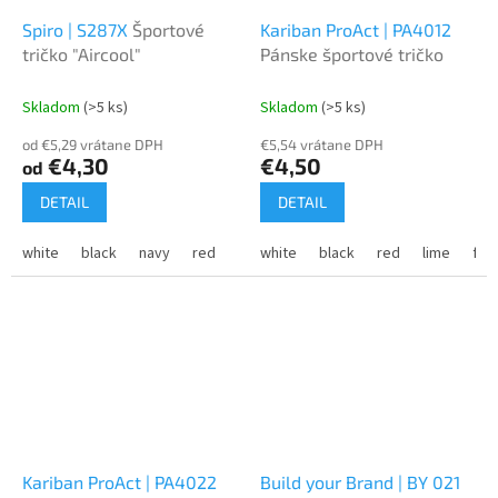
Spiro | S287X
Športové
Kariban ProAct | PA4012
tričko "Aircool"
Pánske športové tričko
Skladom
(>5 ks)
Skladom
(>5 ks)
od €5,29 vrátane DPH
€5,54 vrátane DPH
€4,30
€4,50
od
DETAIL
DETAIL
white
black
navy
red
royal
white
orange
black
grey
red
gold
lime
lime
flu
Kariban ProAct | PA4022
Build your Brand | BY 021