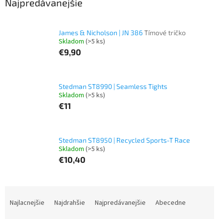
Najpredávanejšie
James & Nicholson | JN 386
Tímové tričko
Skladom
(>5 ks)
€9,90
Stedman ST8990 | Seamless Tights
Skladom
(>5 ks)
€11
Stedman ST8950 | Recycled Sports-T Race
Skladom
(>5 ks)
€10,40
R
a
Najlacnejšie
Najdrahšie
Najpredávanejšie
Abecedne
d