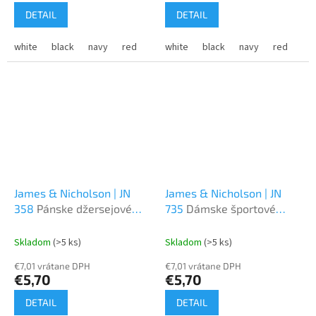
DETAIL
DETAIL
white
black
navy
red
lime
white
fluorescent yellow
black
navy
red
aqua blu
gr
James & Nicholson | JN
James & Nicholson | JN
358
Pánske džersejové
735
Dámske športové
športové tričko
tričko s výstrihom do V
Skladom
(>5 ks)
Skladom
(>5 ks)
€7,01 vrátane DPH
€7,01 vrátane DPH
€5,70
€5,70
DETAIL
DETAIL