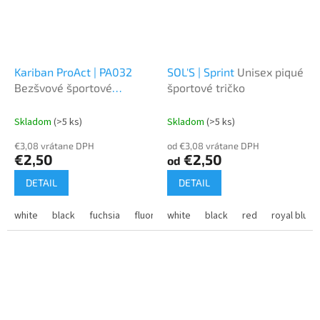
Kariban ProAct | PA032
SOL'S | Sprint
Unisex piqué
Bezšvové športové
športové tričko
návleky na ruky
Skladom
(>5 ks)
Skladom
(>5 ks)
€3,08 vrátane DPH
od €3,08 vrátane DPH
€2,50
€2,50
od
DETAIL
DETAIL
white
black
fuchsia
fluorescent yellow
white
black
aqua blue
red
royal blue
sporty 