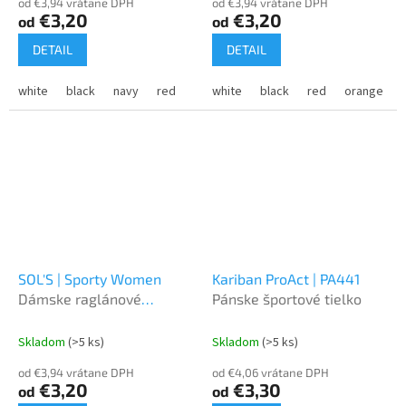
od €3,94 vrátane DPH
od €3,94 vrátane DPH
€3,20
€3,20
od
od
DETAIL
DETAIL
white
black
navy
red
orange
white
coral
black
sky blue
red
orange
kelly gr
SOL'S | Sporty Women
Kariban ProAct | PA441
Dámske raglánové
Pánske športové tielko
športové tričko
Skladom
(>5 ks)
Skladom
(>5 ks)
od €3,94 vrátane DPH
od €4,06 vrátane DPH
€3,20
€3,30
od
od