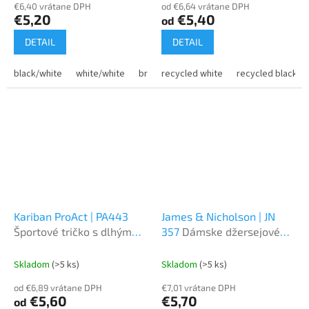
€6,40 vrátane DPH
od €6,64 vrátane DPH
€5,20
€5,40
od
DETAIL
DETAIL
black/white
white/white
bright blue/white
recycled white
recycled black
Kariban ProAct | PA443
James & Nicholson | JN
Športové tričko s dlhým
357
Dámske džersejové
rukávom
športové tričko
Skladom
(>5 ks)
Skladom
(>5 ks)
od €6,89 vrátane DPH
€7,01 vrátane DPH
€5,60
€5,70
od