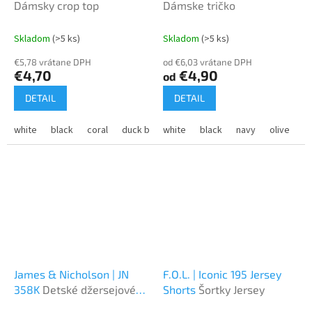
Dámsky crop top
Dámske tričko
Skladom
(>5 ks)
Skladom
(>5 ks)
€5,78 vrátane DPH
od €6,03 vrátane DPH
€4,70
€4,90
od
DETAIL
DETAIL
white
black
coral
duck blue heather
white
black
navy
olive
h
James & Nicholson | JN
F.O.L. | Iconic 195 Jersey
358K
Detské džersejové
Shorts
Šortky Jersey
športové tričko