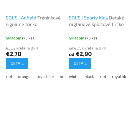
SOL'S | Anfield
Tréninkové
SOL'S | Sporty Kids
Detské
signálne tričko
raglánové športové tričko
Skladom
(>5 ks)
Skladom
(>5 ks)
€3,32 vrátane DPH
od €3,57 vrátane DPH
€2,70
€2,90
od
DETAIL
DETAIL
red
orange
royal blue
bright green
white
black
lemon
red
royal blue