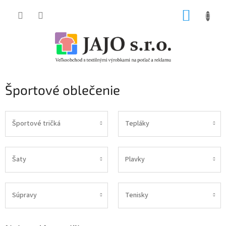
Prejsť
NÁKUP
na
obsah
KOŠÍK
Športové oblečenie
Športové tričká
Tepláky
Šaty
Plavky
Súpravy
Tenisky