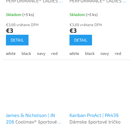
PERFORMANCE® LADIES'
PERFORMANCE® LADIES'
T-SHIRT
LONG SLEEVE T-SHIRT
Skladom
(>5 ks)
Skladom
(>5 ks)
€3,69 vrátane DPH
€3,69 vrátane DPH
€3
€3
DETAIL
DETAIL
white
black
navy
red
royal
white
sport grey
black
navy
purple
red
charco
roy
James & Nicholson | JN
Kariban ProAct | PA439
206
Coolmax® športové
Dámske športové tričko
teniskové ponožky