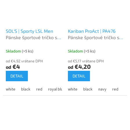
SOL'S | Sporty LSL Men
Kariban ProAct | PA476
Pánske športové tričko s
Pánske športové tričko s
dlhým rukávom
výstrihom do V
Skladom
(>5 ks)
Skladom
(>5 ks)
od €4,92 vrátane DPH
od €5,17 vrátane DPH
€4
€4,20
od
od
DETAIL
DETAIL
white
black
red
royal blue
white
french navy
black
neon yellow
navy
red
aq
vio