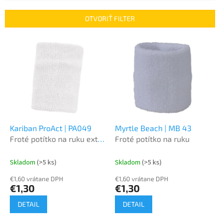
e
n
OTVORIŤ FILTER
i
e
V
p
ý
r
p
o
i
d
s
u
p
k
r
t
o
o
d
Kariban ProAct | PA049
Myrtle Beach | MB 43
v
u
Froté potítko na ruku extra
Froté potítko na ruku
k
široké
t
Skladom
(>5 ks)
Skladom
(>5 ks)
o
€1,60 vrátane DPH
€1,60 vrátane DPH
v
€1,30
€1,30
DETAIL
DETAIL