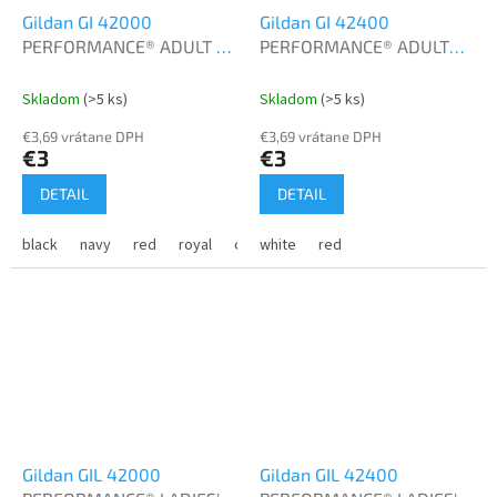
Gildan GI 42000
Gildan GI 42400
PERFORMANCE® ADULT T-
PERFORMANCE® ADULT
SHIRT
LONG SLEEVE T-SHIRT
Skladom
(>5 ks)
Skladom
(>5 ks)
€3,69 vrátane DPH
€3,69 vrátane DPH
€3
€3
DETAIL
DETAIL
black
navy
red
royal
orange
white
purple
red
charcoal
carolin
Gildan GIL 42000
Gildan GIL 42400