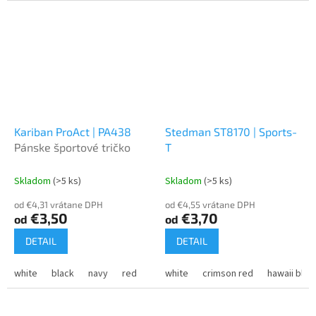
Kariban ProAct | PA438
Stedman ST8170 | Sports-
Pánske športové tričko
T
Skladom
(>5 ks)
Skladom
(>5 ks)
od €4,31 vrátane DPH
od €4,55 vrátane DPH
€3,50
€3,70
od
od
DETAIL
DETAIL
white
black
navy
red
orange
white
violet
crimson red
coral
hawaii blue
dark grey