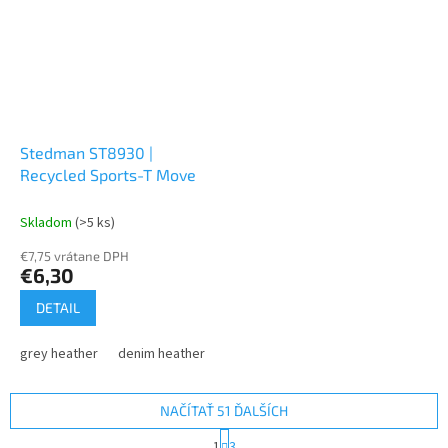
Stedman ST8930 |
Recycled Sports-T Move
Skladom
(>5 ks)
€7,75 vrátane DPH
€6,30
DETAIL
grey heather
denim heather
coral heather
NAČÍTAŤ 51 ĎALŠÍCH
S
1
3