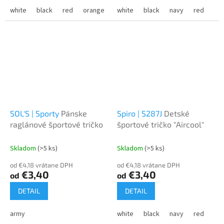
white
black
red
orange
violet
white
fuchsia
black
navy
lime
red
fluoresc
vio
SOL'S | Sporty
Pánske
Spiro | S287J
Detské
raglánové športové tričko
športové tričko "Aircool"
Skladom
(>5 ks)
Skladom
(>5 ks)
od €4,18 vrátane DPH
od €4,18 vrátane DPH
€3,40
€3,40
od
od
DETAIL
DETAIL
army
white
black
navy
red
roy