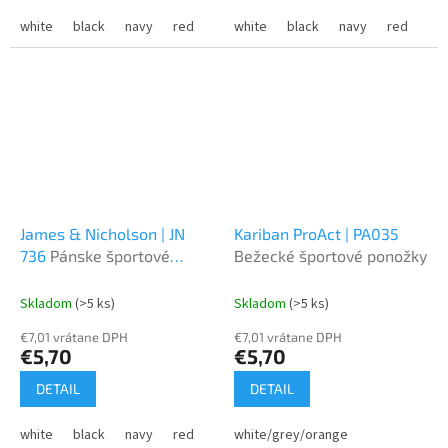
white
black
navy
red
green
white
royal
black
yellow
navy
orange
red
gr
James & Nicholson | JN
Kariban ProAct | PA035
736
Pánske športové
Bežecké športové ponožky
tričko s výstrihom do V
Skladom
(>5 ks)
Skladom
(>5 ks)
€7,01 vrátane DPH
€7,01 vrátane DPH
€5,70
€5,70
DETAIL
DETAIL
white
black
navy
red
green
white/grey/orange
royal
lime green
pink