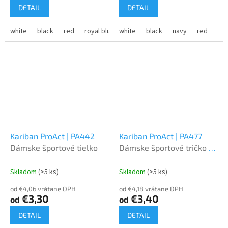
DETAIL
DETAIL
white
black
red
royal blue
white
forest green
black
navy
apple green
red
or
fr
Kariban ProAct | PA442
Kariban ProAct | PA477
Dámske športové tielko
Dámske športové tričko s
výstrihom do V
Skladom
(>5 ks)
Skladom
(>5 ks)
od €4,06 vrátane DPH
od €4,18 vrátane DPH
€3,30
€3,40
od
od
DETAIL
DETAIL