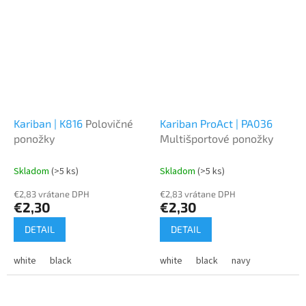
Kariban | K816
Polovičné
Kariban ProAct | PA036
ponožky
Multišportové ponožky
Skladom
(>5 ks)
Skladom
(>5 ks)
€2,83 vrátane DPH
€2,83 vrátane DPH
€2,30
€2,30
DETAIL
DETAIL
white
black
white
black
navy