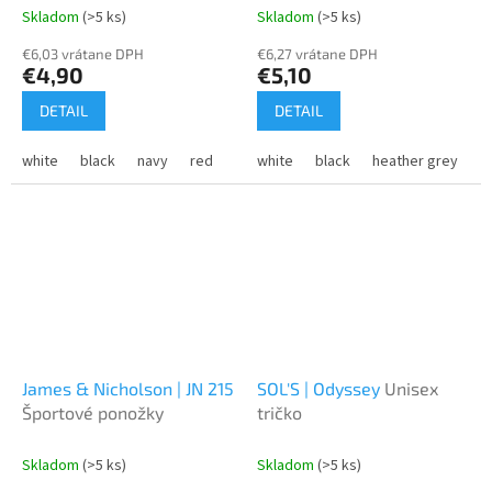
Skladom
(>5 ks)
Skladom
(>5 ks)
€6,03 vrátane DPH
€6,27 vrátane DPH
€4,90
€5,10
DETAIL
DETAIL
white
black
navy
red
green
white
royal
black
yellow
heather grey
orange
d
James & Nicholson | JN 215
SOL'S | Odyssey
Unisex
Športové ponožky
tričko
Skladom
(>5 ks)
Skladom
(>5 ks)