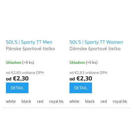
SOL'S | Sporty TT Men
SOL'S | Sporty TT Women
Pánske športové tielko
Dámske športové tielko
Skladom
(>5 ks)
Skladom
(>5 ks)
od €2,83 vrátane DPH
od €2,83 vrátane DPH
€2,30
€2,30
od
od
DETAIL
DETAIL
white
black
red
royal blue
white
french navy
black
neon yellow
red
royal blue
aq