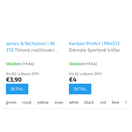
James & Nicholson | JN
Kariban ProAct | PA4013
372
Tímový rozlišovací
Dámske športové tričko
dres
Skladom
(>5 ks)
Skladom
(>5 ks)
€4,80 vrátane DPH
€4,92 vrátane DPH
€3,90
€4
DETAIL
DETAIL
green
royal
yellow
orange
white
black
red
lime
flu