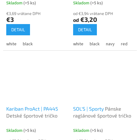
Skladom
(>5 ks)
Skladom
(>5 ks)
€3,69 vrátane DPH
od €3,94 vrátane DPH
€3
€3,20
od
DETAIL
DETAIL
white
black
white
black
navy
red
or
Kariban ProAct | PA445
SOL'S | Sporty
Pánske
Detské športové tričko
raglánové športové tričko
Skladom
(>5 ks)
Skladom
(>5 ks)