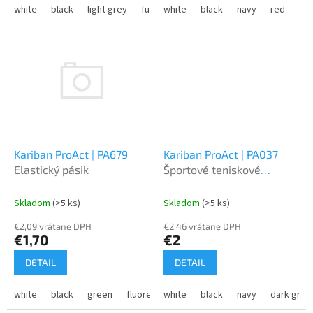
white
black
light grey
fuchsia
white
sporty navy
black
navy
red
gr
Kariban ProAct | PA679
Kariban ProAct | PA037
Elastický pásik
Športové teniskové
ponožky
Skladom
(>5 ks)
Skladom
(>5 ks)
€2,09 vrátane DPH
€2,46 vrátane DPH
€1,70
€2
DETAIL
DETAIL
white
black
green
fluorescent orange
white
black
fluorescent yellow
navy
dark grey