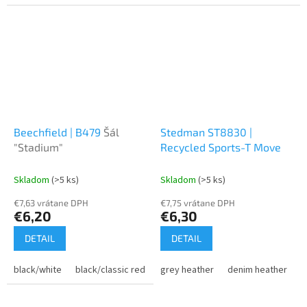
Beechfield | B479
Šál
Stedman ST8830 |
"Stadium"
Recycled Sports-T Move
Skladom
(>5 ks)
Skladom
(>5 ks)
€7,63 vrátane DPH
€7,75 vrátane DPH
€6,20
€6,30
DETAIL
DETAIL
black/white
black/classic red
bright royal/white
grey heather
denim heather
classic red/wh