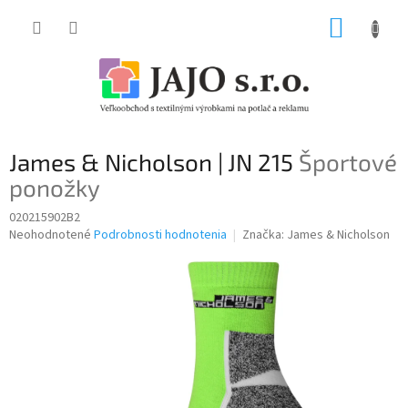
Prejsť
NÁKUP
na
obsah
KOŠÍK
James & Nicholson | JN 215
Športové
ponožky
020215902B2
Priemerné
Neohodnotené
Podrobnosti hodnotenia
Značka:
James & Nicholson
hodnotenie
produktu
je
0,0
z
5
hviezdičiek.