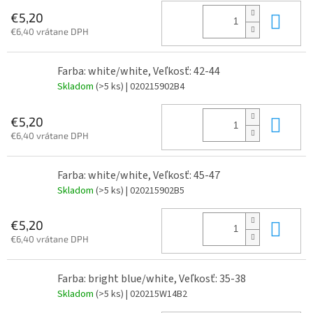
Do 
€5,20
€6,40 vrátane DPH
Farba: white/white, Veľkosť: 42-44
Skladom
(>5 ks)
| 020215902B4
Do 
€5,20
€6,40 vrátane DPH
Farba: white/white, Veľkosť: 45-47
Skladom
(>5 ks)
| 020215902B5
Do 
€5,20
€6,40 vrátane DPH
Farba: bright blue/white, Veľkosť: 35-38
Skladom
(>5 ks)
| 020215W14B2