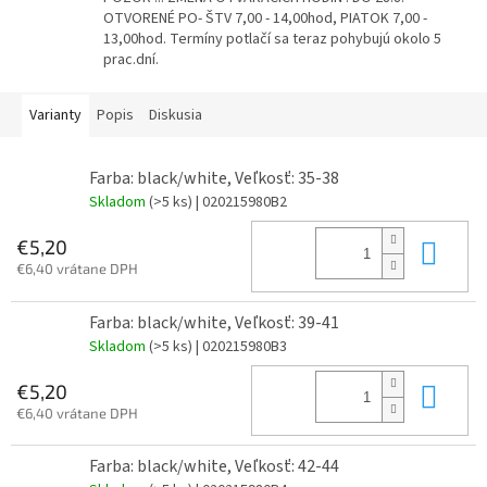
OTVORENÉ PO- ŠTV 7,00 - 14,00hod, PIATOK 7,00 -
13,00hod. Termíny potlačí sa teraz pohybujú okolo 5
prac.dní.
Varianty
Popis
Diskusia
Farba: black/white, Veľkosť: 35-38
Skladom
(>5 ks)
| 020215980B2
Do 
€5,20
€6,40 vrátane DPH
Farba: black/white, Veľkosť: 39-41
Skladom
(>5 ks)
| 020215980B3
Do 
€5,20
€6,40 vrátane DPH
Farba: black/white, Veľkosť: 42-44