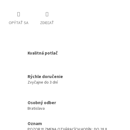
OPÝTAŤ SA
ZDIEĽAŤ
Kvalitná potlač
Rýchle doručenie
Zvyčajne do 3 dní
Osobný odber
Bratislava
Oznam
POZOR !!! ZMENA OTVÁRACÍCH HODÍN : DO 28.8.