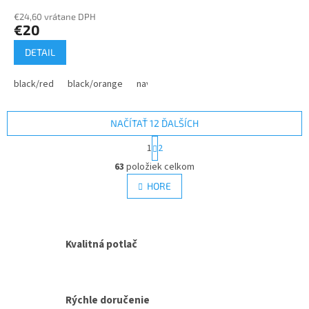
€24,60 vrátane DPH
€20
DETAIL
black/red
black/orange
navy/cobalt
anthracite/black
black/
NAČÍTAŤ 12 ĎALŠÍCH
S
1
2
t
O
r
63
položiek celkom
v
á
l
HORE
n
á
k
d
o
v
a
a
c
Kvalitná potlač
n
i
i
e
e
p
r
Rýchle doručenie
v