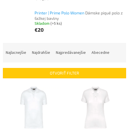
Printer | Prime Polo Women
Dámske piqué polo z
ťažkej bavlny
Skladom
(>5 ks)
€20
R
a
Najlacnejšie
Najdrahšie
Najpredávanejšie
Abecedne
d
e
n
OTVORIŤ FILTER
i
e
V
p
ý
r
p
o
i
d
s
u
p
k
r
t