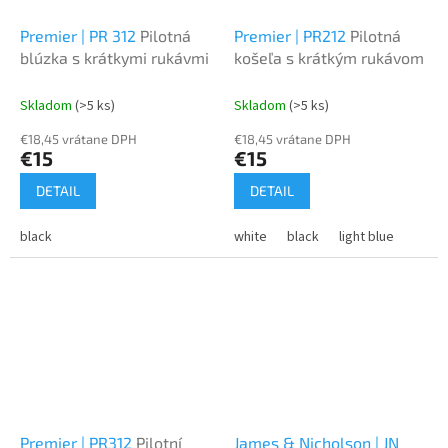
Premier | PR 312
Pilotná
Premier | PR212
Pilotná
blúzka s krátkymi rukávmi
košeľa s krátkým rukávom
Skladom
(>5 ks)
Skladom
(>5 ks)
€18,45 vrátane DPH
€18,45 vrátane DPH
€15
€15
DETAIL
DETAIL
black
white
black
light blue
Premier | PR312
Pilotní
James & Nicholson | JN