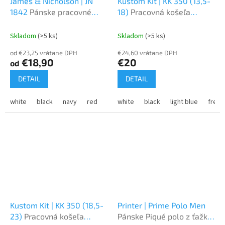
James & Nicholson | JN
Kustom Kit | KK 350 (13,5-
1842
Pánske pracovné
18)
Pracovná košeľa
polo s dlhým rukávom
Oxford s krátkým rukávom
Skladom
(>5 ks)
Skladom
(>5 ks)
od €23,25 vrátane DPH
€24,60 vrátane DPH
€18,90
€20
od
DETAIL
DETAIL
white
black
navy
red
royal
white
turquoise
black
light blue
olive
grey hea
frenc
Kustom Kit | KK 350 (18,5-
Printer | Prime Polo Men
23)
Pracovná košeľa
Pánske Piqué polo z ťažkej