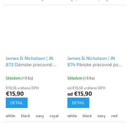
James & Nicholson | JN
James & Nicholson | JN
873
Dámske pracovné
874
Pánske pracovné polo
polo z bio bavlny
z bio bavlny
Skladom
(>5 ks)
Skladom
(>5 ks)
€19,56 vrátane DPH
od €19,56 vrátane DPH
€15,90
€15,90
od
DETAIL
DETAIL
white
black
navy
royal
orange
white
lime green
black
navy
turquoise
red
roy