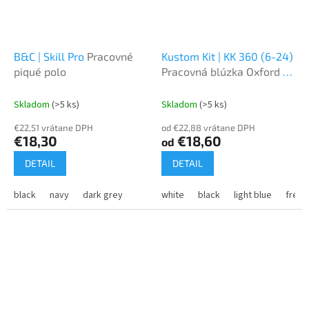
B&C | Skill Pro
Pracovné
Kustom Kit | KK 360 (6-24)
piqué polo
Pracovná blúzka Oxford s
krátkým rukávom
Skladom
(>5 ks)
Skladom
(>5 ks)
€22,51 vrátane DPH
od €22,88 vrátane DPH
€18,30
€18,60
od
DETAIL
DETAIL
black
navy
dark grey
white
black
light blue
frenc