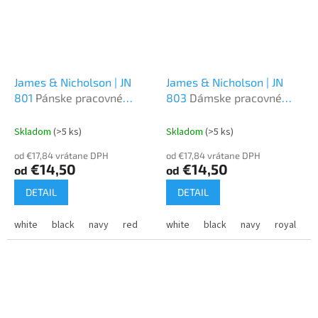
James & Nicholson | JN
James & Nicholson | JN
801
Pánske pracovné
803
Dámske pracovné
piqué polo z ťažkej bavlny
piqué polo z ťažkej bavlny
Skladom
(>5 ks)
Skladom
(>5 ks)
od €17,84 vrátane DPH
od €17,84 vrátane DPH
€14,50
€14,50
od
od
DETAIL
DETAIL
white
black
navy
red
royal
white
orange
black
light blue
navy
royal
dark g
g