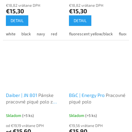
€18,82 vrátane DPH
€18,82 vrátane DPH
€15,30
€15,30
DETAIL
DETAIL
white
black
navy
red
grey
fluorescent yellow/black
forest green
fluores
Daiber | JN 801
Pánske
B&C | Energy Pro
Pracovné
pracovné piqué polo z
piqué polo
ťažkej bavlny
Skladom
(>5 ks)
Skladom
(>5 ks)
od €19,19 vrátane DPH
€19,56 vrátane DPH
€15,60
€15,90
od