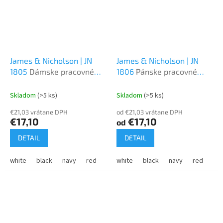
James & Nicholson | JN
James & Nicholson | JN
1805
Dámske pracovné
1806
Pánske pracovné
elast. polo z bio bavlny -
elast. polo z bio bavlny -
Solid
Solid
Skladom
(>5 ks)
Skladom
(>5 ks)
€21,03 vrátane DPH
od €21,03 vrátane DPH
€17,10
€17,10
od
DETAIL
DETAIL
white
black
navy
red
royal
white
lime green
black
navy
olive
red
dark gr
roy