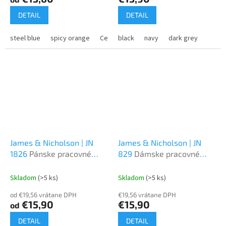
DETAIL
DETAIL
steel blue
spicy orange
Cement
black
foggy green
navy
dark grey
James & Nicholson | JN
James & Nicholson | JN
1826
Pánske pracovné
829
Dámske pracovné
polo - Strong
piqué polo
Skladom
(>5 ks)
Skladom
(>5 ks)
od €19,56 vrátane DPH
€19,56 vrátane DPH
€15,90
€15,90
od
DETAIL
DETAIL