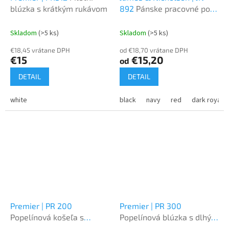
blúzka s krátkým rukávom
892
Pánske pracovné polo
- Solid
Skladom
(>5 ks)
Skladom
(>5 ks)
€18,45 vrátane DPH
od €18,70 vrátane DPH
€15
€15,20
od
DETAIL
DETAIL
white
black
navy
red
dark royal
Premier | PR 200
Premier | PR 300
Popelínová košeľa s
Popelínová blúzka s dlhým
dlhými rukávmi
rukávom