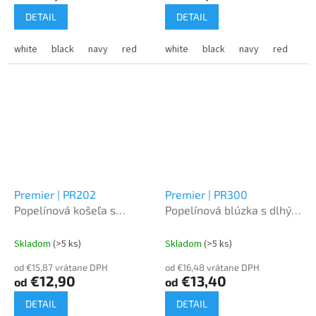
DETAIL
DETAIL
white
black
navy
red
light blue
white
black
pink
burgundy
navy
red
turqu
lig
Premier | PR202
Premier | PR300
Popelínová košeľa s
Popelínová blúzka s dlhým
krátkým rukávom
rukávom
Skladom
(>5 ks)
Skladom
(>5 ks)
od €15,87 vrátane DPH
od €16,48 vrátane DPH
€12,90
€13,40
od
od
DETAIL
DETAIL