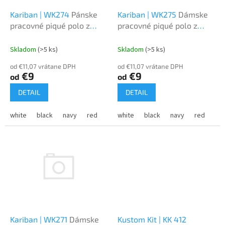
o
o
d
Kariban | WK274
Pánske
Kariban | WK275
Dámske
v
u
pracovné piqué polo z
pracovné piqué polo z
k
ťažkej bavlny
ťažkej bavlny
t
Skladom
(>5 ks)
Skladom
(>5 ks)
o
od €11,07 vrátane DPH
od €11,07 vrátane DPH
v
€9
€9
od
od
DETAIL
DETAIL
white
black
navy
red
orange
white
dark grey
black
navy
sky blue
red
for
or
Kariban | WK271
Dámske
Kustom Kit | KK 412