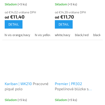
Skladom
(>5 ks)
Skladom
(>5 ks)
od €14,02 vrátane DPH
od €14,39 vrátane DPH
€11,40
€11,70
od
od
DETAIL
DETAIL
hi vis orange/navy
hi vis yellow/navy
white/navy
black/red
black/y
Kariban | WK210
Pracovné
Premier | PR302
piqué polo
Popelínová blúzka s
krátkým rukávom
Skladom
(>5 ks)
Skladom
(>5 ks)