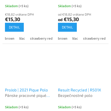
Skladom
(>5 ks)
Skladom
(>5 ks)
€18,82 vrátane DPH
od €18,82 vrátane DPH
€15,30
€15,30
od
DETAIL
DETAIL
brown
lilac
strawberry red
brown
lilac
strawberry red
ProJob | 2021 Pique Polo
Result Recycled | R501X
Pánske pracovné piqué
Bezpečnostné polo
polo z ťažkej bavlny
Skladom
(>5 ks)
Skladom
(>5 ks)