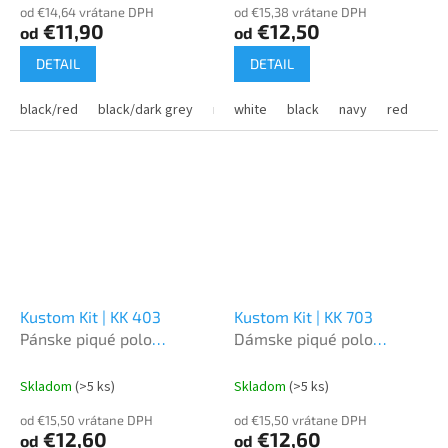
od €14,64 vrátane DPH
od €15,38 vrátane DPH
€11,90
€12,50
od
od
DETAIL
DETAIL
black/red
black/dark grey
navy/dark grey
white
black
black/yellow
navy
red
blac
roy
Kustom Kit | KK 403
Kustom Kit | KK 703
Pánske piqué polo
Dámske piqué polo
"Superwash"
"Superwash"
Skladom
(>5 ks)
Skladom
(>5 ks)
od €15,50 vrátane DPH
od €15,50 vrátane DPH
€12,60
€12,60
od
od