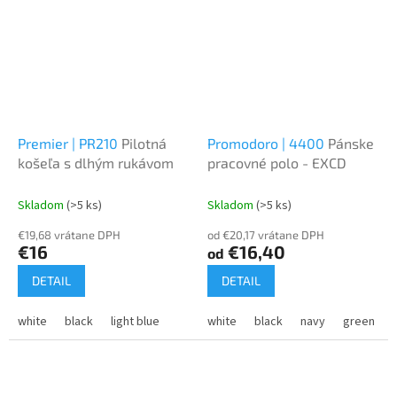
Premier | PR210
Pilotná
Promodoro | 4400
Pánske
košeľa s dlhým rukávom
pracovné polo - EXCD
Skladom
(>5 ks)
Skladom
(>5 ks)
€19,68 vrátane DPH
od €20,17 vrátane DPH
€16
€16,40
od
DETAIL
DETAIL
white
black
light blue
white
black
navy
green