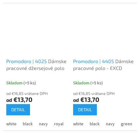
Promodoro | 4025
Dámske
Promodoro | 4405
Dámske
pracovné džersejové polo
pracovné polo - EXCD
Skladom
(>5 ks)
Skladom
(>5 ks)
od €16,85 vrátane DPH
od €16,85 vrátane DPH
€13,70
€13,70
od
od
DETAIL
DETAIL
white
black
navy
royal
fire red
white
black
steel grey
navy
charcoal
green
j