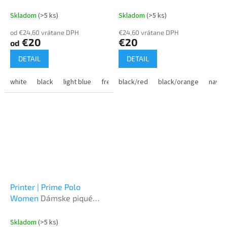
Oxford s krátkým rukávom
bavlny
Skladom
(>5 ks)
Skladom
(>5 ks)
od €24,60 vrátane DPH
€24,60 vrátane DPH
€20
€20
od
DETAIL
DETAIL
white
black
light blue
french navy
black/red
italian blue
black/orange
navy/
Printer | Prime Polo
Women
Dámske piqué
polo z ťažkej bavlny
Skladom
(>5 ks)