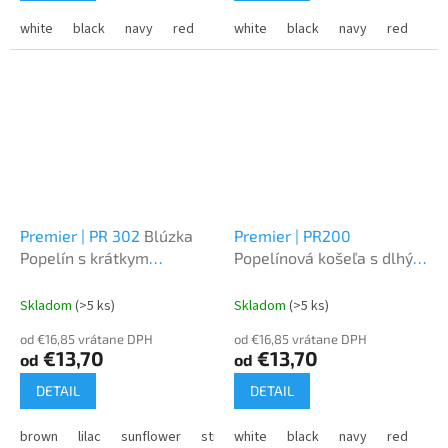
white
black
navy
red
royal
white
khaki
black
light blue
navy
red
burgundy
roy
Premier | PR 302
Blúzka
Premier | PR200
Popelín s krátkym
Popelínová košeľa s dlhým
rukávom
rukávom
Skladom
(>5 ks)
Skladom
(>5 ks)
od €16,85 vrátane DPH
od €16,85 vrátane DPH
€13,70
€13,70
od
od
DETAIL
DETAIL
brown
lilac
sunflower
strawberry red
white
black
navy
red
roy