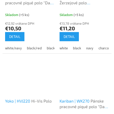
pracovné piqué polo "Day-
Žerzejové polo
to-Day"
"Superwash"
Skladom
(>5 ks)
Skladom
(>5 ks)
€12,92 vrátane DPH
€13,78 vrátane DPH
€10,50
€11,20
DETAIL
DETAIL
white/navy
black/red
black/yellow
white
black/orange
black
navy
black/silve
charcoal s
Yoko | HVJ220
Hi-Vis Polo
Kariban | WK270
Pánske
pracovné piqué polo "Day-
to-Day"