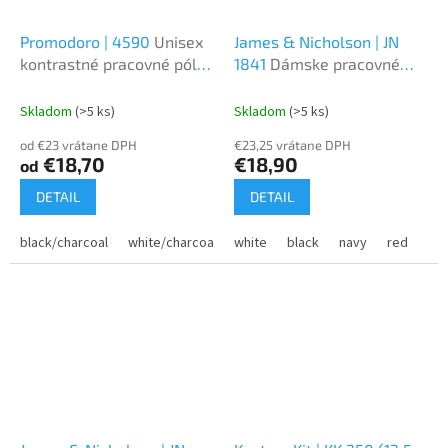
Promodoro | 4590
Unisex
James & Nicholson | JN
kontrastné pracovné pólo
1841
Dámske pracovné
- EXCD
polo s dlhým rukávom
Skladom
(>5 ks)
Skladom
(>5 ks)
od €23 vrátane DPH
€23,25 vrátane DPH
€18,70
€18,90
od
DETAIL
DETAIL
black/charcoal
white/charcoal
white
new light grey/charcoal
black
navy
red
steel gr
tur