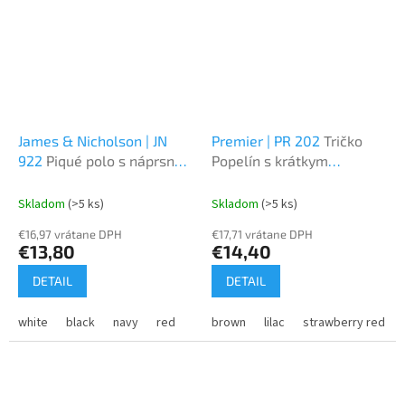
James & Nicholson | JN
Premier | PR 202
Tričko
922
Piqué polo s náprsnou
Popelín s krátkym
kapsou
rukávom
Skladom
(>5 ks)
Skladom
(>5 ks)
€16,97 vrátane DPH
€17,71 vrátane DPH
€13,80
€14,40
DETAIL
DETAIL
white
black
navy
red
royal
brown
ash
lilac
dark green
strawberry red
grey hea