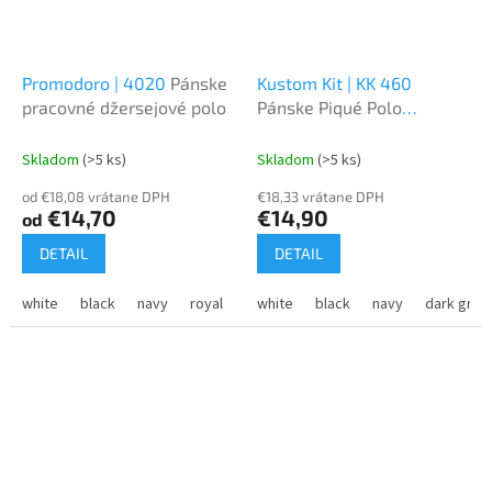
Promodoro | 4020
Pánske
Kustom Kit | KK 460
pracovné džersejové polo
Pánske Piqué Polo
"Superwash"
Skladom
(>5 ks)
Skladom
(>5 ks)
od €18,08 vrátane DPH
€18,33 vrátane DPH
€14,70
€14,90
od
DETAIL
DETAIL
white
black
navy
royal
fire red
white
black
steel grey
navy
charcoal
dark grey
j