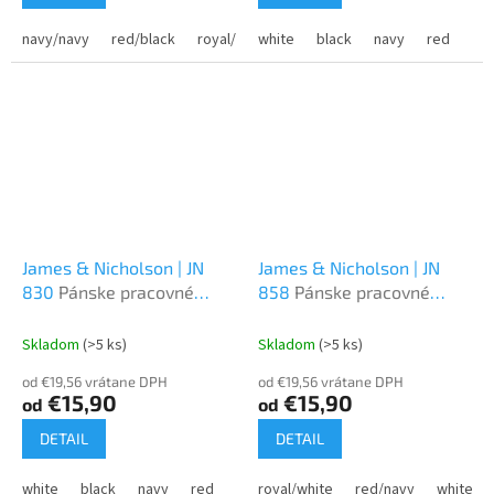
navy/navy
red/black
royal/navy
white
carbon/black
black
navy
black/carbon
red
roy
James & Nicholson | JN
James & Nicholson | JN
830
Pánske pracovné
858
Pánske pracovné
piqué polo
piqué polo - Color
Skladom
(>5 ks)
Skladom
(>5 ks)
od €19,56 vrátane DPH
od €19,56 vrátane DPH
€15,90
€15,90
od
od
DETAIL
DETAIL
white
black
navy
red
royal
royal/white
orange
red/navy
gold yellow
white/ro
lime 