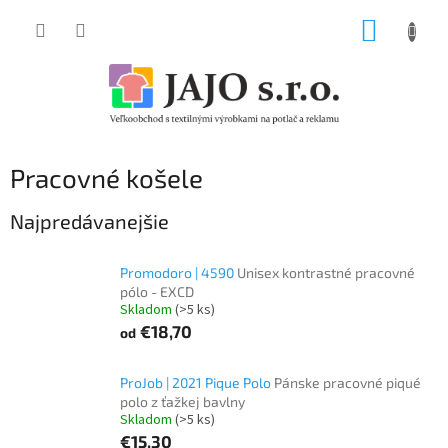
Prejsť
NÁKUP
na
obsah
KOŠÍK
Pracovné košele
Najpredávanejšie
Promodoro | 4590
Unisex kontrastné pracovné
pólo - EXCD
Skladom
(>5 ks)
€18,70
od
ProJob | 2021 Pique Polo
Pánske pracovné piqué
polo z ťažkej bavlny
Skladom
(>5 ks)
€15,30