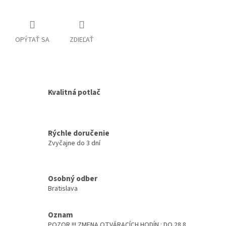
OPÝTAŤ SA
ZDIEĽAŤ
Kvalitná potlač
Rýchle doručenie
Zvyčajne do 3 dní
Osobný odber
Bratislava
Oznam
POZOR !!! ZMENA OTVÁRACÍCH HODÍN : DO 28.8.