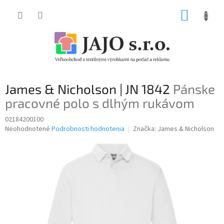
Prejsť
NÁKUP
na
obsah
KOŠÍK
James & Nicholson | JN 1842
Pánske
pracovné polo s dlhým rukávom
02184200100
Priemerné
Neohodnotené
Podrobnosti hodnotenia
Značka:
James & Nicholson
hodnotenie
produktu
je
0,0
z
5
hviezdičiek.