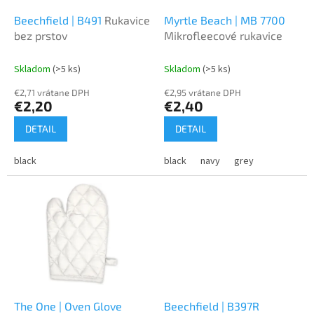
o
o
d
Beechfield | B491
Rukavice
Myrtle Beach | MB 7700
v
u
bez prstov
Mikrofleecové rukavice
k
t
Skladom
(>5 ks)
Skladom
(>5 ks)
o
€2,71 vrátane DPH
€2,95 vrátane DPH
v
€2,20
€2,40
DETAIL
DETAIL
black
black
navy
grey
The One | Oven Glove
Beechfield | B397R