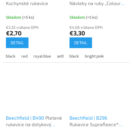
Kuchynské rukavice
Návleky na ruky „Colour
Pop“
Skladom
(>5 ks)
Skladom
(>5 ks)
€3,32 vrátane DPH
€4,06 vrátane DPH
€2,70
€3,30
DETAIL
DETAIL
black
red
royal blue
anthracite
black
taupe
bright pink
Beechfield | B490
Pletené
Beechfield | B296
rukavice na dotykový
Rukavice Suprafleece®
displej
"Alpine"