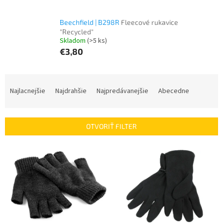
Beechfield | B298R
Fleecové rukavice
"Recycled"
Skladom
(>5 ks)
€3,80
R
a
Najlacnejšie
Najdrahšie
Najpredávanejšie
Abecedne
d
e
n
OTVORIŤ FILTER
i
e
V
p
ý
r
p
o
i
d
s
u
p
k
r
t