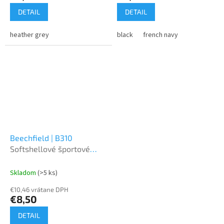
DETAIL
DETAIL
heather grey
black
french navy
Beechfield | B310
Softshellové športové
rukavice
Skladom
(>5 ks)
€10,46 vrátane DPH
€8,50
DETAIL