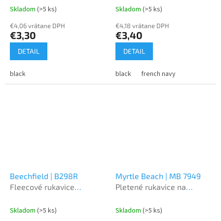
Skladom
(>5 ks)
Skladom
(>5 ks)
€4,06 vrátane DPH
€4,18 vrátane DPH
€3,30
€3,40
DETAIL
DETAIL
black
black
french navy
Beechfield | B298R
Myrtle Beach | MB 7949
Fleecové rukavice
Pletené rukavice na
"Recycled"
dotykový displej
Skladom
(>5 ks)
Skladom
(>5 ks)