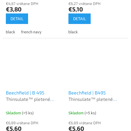
€4,67 vrátane DPH
€6,27 vrátane DPH
€3,80
€5,10
DETAIL
DETAIL
black
french navy
black
Beechfield | B 495
Beechfield | B495
Thinsulate™ pletené
Thinsulate™ pletené
rukavice
rukavice
Skladom
(>5 ks)
Skladom
(>5 ks)
€6,89 vrátane DPH
€6,89 vrátane DPH
€5,60
€5,60