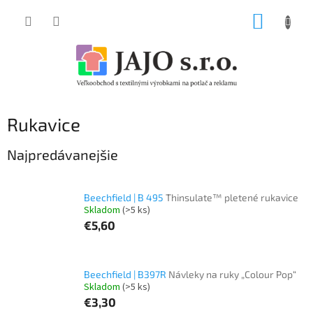
Prejsť
NÁKUP
na
obsah
KOŠÍK
Rukavice
Najpredávanejšie
Beechfield | B 495
Thinsulate™ pletené rukavice
Skladom
(>5 ks)
€5,60
Beechfield | B397R
Návleky na ruky „Colour Pop“
Skladom
(>5 ks)
€3,30