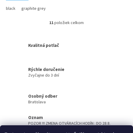
black
graphite grey
11
položiek celkom
O
v
l
á
Kvalitná potlač
d
a
c
i
Rýchle doručenie
e
Zvyčajne do 3 dní
p
r
v
k
Osobný odber
y
Bratislava
v
ý
p
Oznam
i
POZOR !!! ZMENA OTVÁRACÍCH HODÍN : DO 28.8.
s
OTVORENÉ PO- ŠTV 7,00 - 14,00hod, PIATOK 7,00 -
u