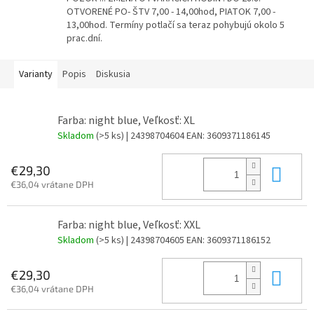
OTVORENÉ PO- ŠTV 7,00 - 14,00hod, PIATOK 7,00 -
13,00hod. Termíny potlačí sa teraz pohybujú okolo 5
prac.dní.
Varianty
Popis
Diskusia
Farba: night blue, Veľkosť: XL
Skladom
(>5 ks)
| 24398704604
EAN:
3609371186145
Do 
€29,30
€36,04 vrátane DPH
Farba: night blue, Veľkosť: XXL
Skladom
(>5 ks)
| 24398704605
EAN:
3609371186152
Do 
€29,30
€36,04 vrátane DPH