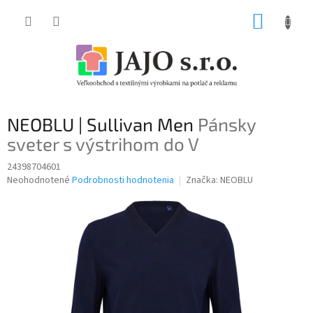
Prejsť
NÁKUP
na
obsah
KOŠÍK
NEOBLU | Sullivan Men
Pánsky
sveter s výstrihom do V
24398704601
Priemerné
Neohodnotené
Podrobnosti hodnotenia
Značka:
NEOBLU
hodnotenie
produktu
je
0,0
z
5
hviezdičiek.