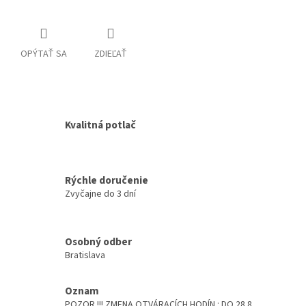
OPÝTAŤ SA
ZDIEĽAŤ
Kvalitná potlač
Rýchle doručenie
Zvyčajne do 3 dní
Osobný odber
Bratislava
Oznam
POZOR !!! ZMENA OTVÁRACÍCH HODÍN : DO 28.8.