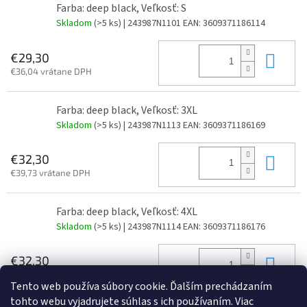
Farba: deep black, Veľkosť: S
Skladom
(>5 ks)
| 243987N1101
EAN:
3609371186114
Do 
€29,30
€36,04 vrátane DPH
Farba: deep black, Veľkosť: 3XL
Skladom
(>5 ks)
| 243987N1113
EAN:
3609371186169
Do 
€32,30
€39,73 vrátane DPH
Farba: deep black, Veľkosť: 4XL
Skladom
(>5 ks)
| 243987N1114
EAN:
3609371186176
Do 
€32,30
€39,73 vrátane DPH
Tento web používa súbory cookie. Ďalším prechádzaním
tohto webu vyjadrujete súhlas s ich používaním. Viac