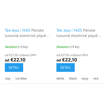
Tee Jays | 1405
Pánske
Tee Jays | 1405
Pánske
luxusné elastické piqué
luxusné elastické piqué
polo z ťažkej bavlny
polo z ťažkej bavlny
Skladom
(>5 ks)
Skladom
(>5 ks)
od €27,18 vrátane DPH
od €27,18 vrátane DPH
€22,10
€22,10
od
od
DETAIL
DETAIL
clay
ice blue
white
black
navy
red
lig