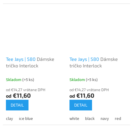
Tee Jays | 580
Dámske
Tee Jays | 580
Dámske
tričko Interlock
tričko Interlock
Skladom
(>5 ks)
Skladom
(>5 ks)
od €14,27 vrátane DPH
od €14,27 vrátane DPH
€11,60
€11,60
od
od
DETAIL
DETAIL
clay
ice blue
white
black
navy
red
dar