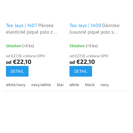
Tee Jays | 1407
Pánske
Tee Jays | 1409
Dámske
elastické piqué polo z
luxusné piqué polo s
ťažkej bavlny
výstrihom do V
Skladom
(>5 ks)
Skladom
(>5 ks)
od €27,18 vrátane DPH
od €27,18 vrátane DPH
€22,10
€22,10
od
od
DETAIL
DETAIL
white/navy
navy/white
black/white
white
dark grey/white
black
navy