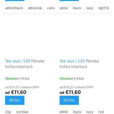
white/black
white/ink
cement/dark green
white
black
cement/clay
navy
light blue
Tee Jays | 520
Pánske
Tee Jays | 520
Pánske
tričko Interlock
tričko Interlock
Skladom
(>5 ks)
Skladom
(>5 ks)
od €14,27 vrátane DPH
od €14,27 vrátane DPH
€11,60
€11,60
od
od
DETAIL
DETAIL
clay
ice blue
white
black
navy
red
dar