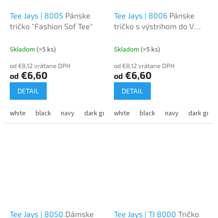
Tee Jays | 8005
Pánske
Tee Jays | 8006
Pánske
tričko "Fashion Sof Tee"
tričko s výstrihom do V
"Fashion Sof Tee"
Skladom
(>5 ks)
Skladom
(>5 ks)
od €8,12 vrátane DPH
od €8,12 vrátane DPH
€6,60
€6,60
od
od
DETAIL
DETAIL
white
black
navy
dark grey
white
black
navy
dark grey
Tee Jays | 8050
Dámske
Tee Jays | TJ 8000
Tričko