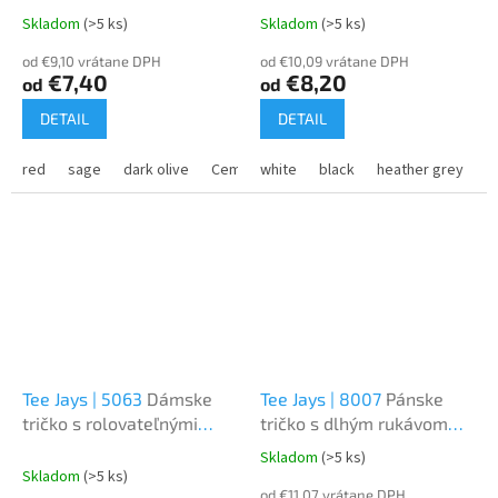
Skladom
(>5 ks)
Skladom
(>5 ks)
od €9,10 vrátane DPH
od €10,09 vrátane DPH
€7,40
€8,20
od
od
DETAIL
DETAIL
red
sage
dark olive
Cement
white
misty blue
black
heather grey
Tee Jays | 5063
Dámske
Tee Jays | 8007
Pánske
tričko s rolovateľnými
tričko s dlhým rukávom
rukávmi
"Sof Tee"
Skladom
(>5 ks)
Priemerné
Skladom
(>5 ks)
hodnotenie
od €11,07 vrátane DPH