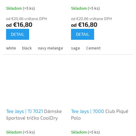
Skladom
(>5 ks)
Skladom
(>5 ks)
od €20,66 vrátane DPH
od €20,66 vrátane DPH
€16,80
€16,80
od
od
DETAIL
DETAIL
white
black
navy melange
black melange
sage
Cement
olive melange
d
Tee Jays | TJ 7021
Dámske
Tee Jays | 7000
Club Piqué
športové tričko CoolDry
Polo
Skladom
(>5 ks)
Skladom
(>5 ks)