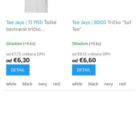
Tee Jays | TJ 1150
Ťažké
Tee Jays | 8000
Tričko "Sof
bavlnené tričko
Tee"
"Neoznačený luxus"
Skladom
(>5 ks)
Skladom
(>5 ks)
od €7,75 vrátane DPH
od €8,12 vrátane DPH
€6,30
€6,60
od
od
DETAIL
DETAIL
white
black
navy
red
royal
white
dark grey
black
navy
leaf green
red
hea
roy