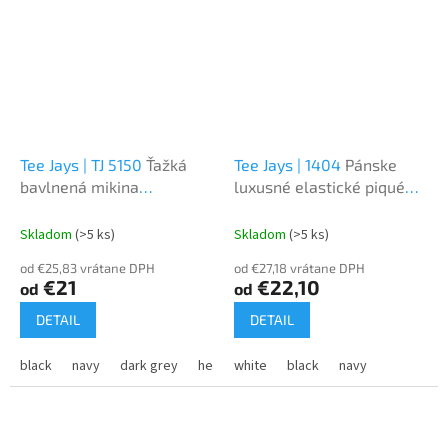
Tee Jays | TJ 5150
Ťažká
Tee Jays | 1404
Pánske
bavlnená mikina
luxusné elastické piqué
"Neoznačená"
polo z ťažkej bavlny
Skladom
(>5 ks)
Skladom
(>5 ks)
od €25,83 vrátane DPH
od €27,18 vrátane DPH
€21
€22,10
od
od
DETAIL
DETAIL
black
navy
dark grey
heather grey
white
black
navy