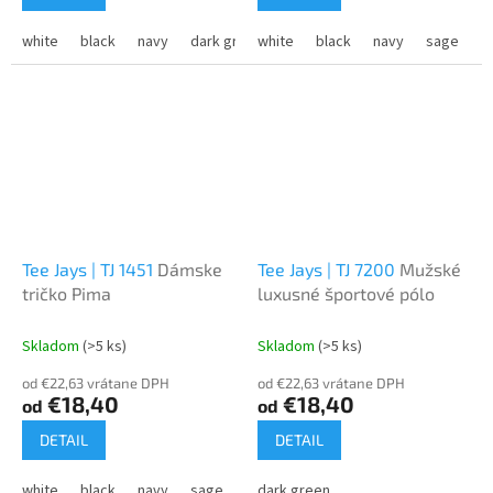
white
black
navy
dark grey
white
black
navy
sage
C
Tee Jays | TJ 1451
Dámske
Tee Jays | TJ 7200
Mužské
tričko Pima
luxusné športové pólo
Skladom
(>5 ks)
Skladom
(>5 ks)
od €22,63 vrátane DPH
od €22,63 vrátane DPH
€18,40
€18,40
od
od
DETAIL
DETAIL
white
black
navy
sage
Cement
dark green