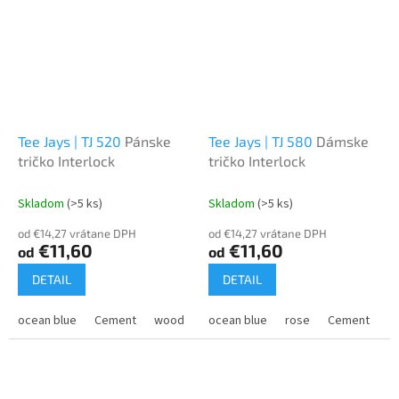
Tee Jays | TJ 520
Pánske
Tee Jays | TJ 580
Dámske
tričko Interlock
tričko Interlock
Skladom
(>5 ks)
Skladom
(>5 ks)
od €14,27 vrátane DPH
od €14,27 vrátane DPH
€11,60
€11,60
od
od
DETAIL
DETAIL
ocean blue
Cement
wood
ocean blue
rose
Cement
w