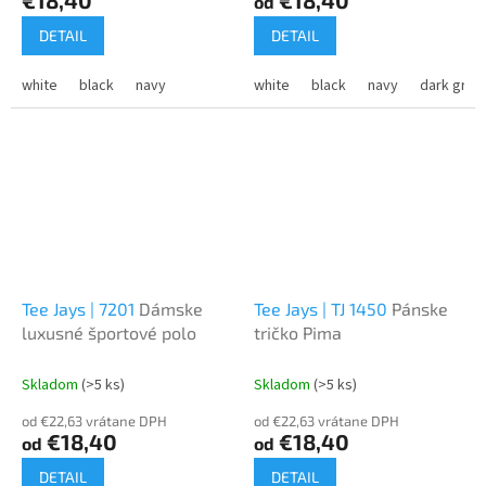
od
DETAIL
DETAIL
white
black
navy
white
black
navy
dark grey
Tee Jays | 7201
Dámske
Tee Jays | TJ 1450
Pánske
luxusné športové polo
tričko Pima
Skladom
(>5 ks)
Skladom
(>5 ks)
od €22,63 vrátane DPH
od €22,63 vrátane DPH
€18,40
€18,40
od
od
DETAIL
DETAIL