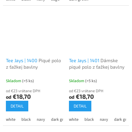
Tee Jays | 1400
Piqué polo
Tee Jays | 1401
Dámske
z ťažkej bavlny
piqué polo z ťažkej bavlny
Skladom
(>5 ks)
Skladom
(>5 ks)
od €23 vrátane DPH
od €23 vrátane DPH
€18,70
€18,70
od
od
DETAIL
DETAIL
white
black
navy
dark grey
white
black
navy
dark grey