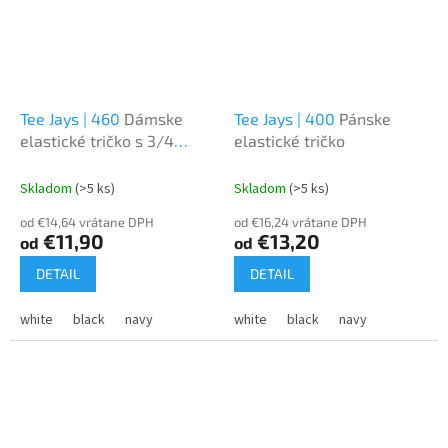
Tee Jays | 460
Dámske
Tee Jays | 400
Pánske
elastické tričko s 3/4
elastické tričko
rukávom
Skladom
(>5 ks)
Skladom
(>5 ks)
od €14,64 vrátane DPH
od €16,24 vrátane DPH
€11,90
€13,20
od
od
DETAIL
DETAIL
white
black
navy
white
black
navy