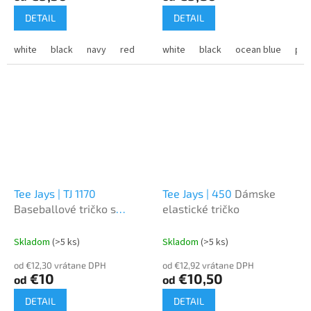
DETAIL
DETAIL
white
black
navy
red
dark grey
white
black
heather grey
ocean blue
pow
Tee Jays | TJ 1170
Tee Jays | 450
Dámske
Baseballové tričko s
elastické tričko
dlhým rukávom
"Neoznačené"
Skladom
(>5 ks)
Skladom
(>5 ks)
od €12,30 vrátane DPH
od €12,92 vrátane DPH
€10
€10,50
od
od
DETAIL
DETAIL