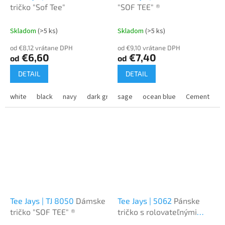
tričko "Sof Tee"
"SOF TEE" ®
Skladom
(>5 ks)
Skladom
(>5 ks)
od €8,12 vrátane DPH
od €9,10 vrátane DPH
€6,60
€7,40
od
od
DETAIL
DETAIL
white
black
navy
dark grey
sage
ocean blue
Cement
m
Tee Jays | TJ 8050
Dámske
Tee Jays | 5062
Pánske
tričko "SOF TEE" ®
tričko s rolovateľnými
rukávmi