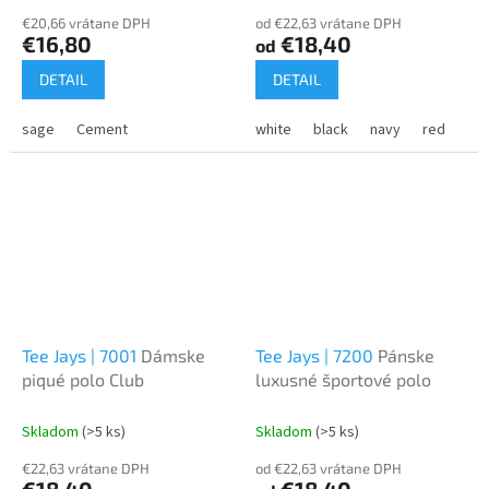
€20,66 vrátane DPH
od €22,63 vrátane DPH
€16,80
€18,40
od
DETAIL
DETAIL
sage
Cement
white
black
navy
red
dar
Tee Jays | 7001
Dámske
Tee Jays | 7200
Pánske
piqué polo Club
luxusné športové polo
Skladom
(>5 ks)
Skladom
(>5 ks)
€22,63 vrátane DPH
od €22,63 vrátane DPH
€18,40
€18,40