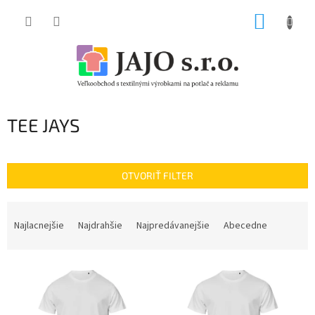
Prejsť
NÁKUP
na
obsah
KOŠÍK
TEE JAYS
OTVORIŤ FILTER
R
a
Najlacnejšie
Najdrahšie
Najpredávanejšie
Abecedne
d
e
V
n
ý
i
p
e