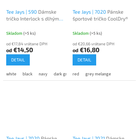
Tee Jays | 590
Dámske
Tee Jays | 7020
Pánske
tričko Interlock s dlhým
športové tričko CoolDry®
rukávom
Skladom
(>5 ks)
Skladom
(>5 ks)
od €17,84 vrátane DPH
od €20,66 vrátane DPH
€14,50
€16,80
od
od
DETAIL
DETAIL
white
black
navy
dark grey
red
grey melange
Tee Jays | 7020
Pánske
Tee Jays | 7021
Dámske