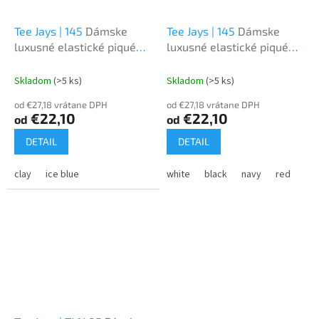
Tee Jays | 145
Dámske
Tee Jays | 145
Dámske
luxusné elastické piqué
luxusné elastické piqué
polo z ťažkej bavlny
polo z ťažkej bavlny
Skladom
(>5 ks)
Skladom
(>5 ks)
od €27,18 vrátane DPH
od €27,18 vrátane DPH
€22,10
€22,10
od
od
DETAIL
DETAIL
clay
ice blue
white
black
navy
red
lig