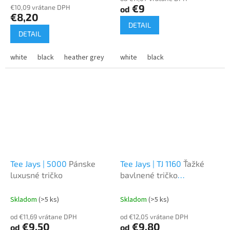
produktu
€9
€10,09 vrátane DPH
od
je
€8,20
2,3
DETAIL
z
DETAIL
5
hviezdičiek.
white
black
heather grey
white
black
Tee Jays | 5000
Pánske
Tee Jays | TJ 1160
Ťažké
luxusné tričko
bavlnené tričko
"Neoznačené voľné strihy"
Skladom
(>5 ks)
Skladom
(>5 ks)
od €11,69 vrátane DPH
od €12,05 vrátane DPH
€9,50
€9,80
od
od