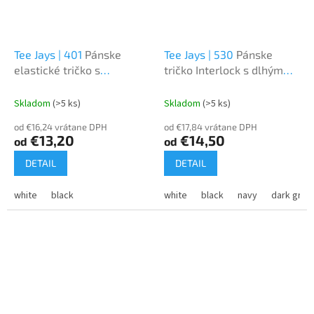
Tee Jays | 401
Pánske
Tee Jays | 530
Pánske
elastické tričko s
tričko Interlock s dlhým
výstrihom do V
rukávom
Skladom
(>5 ks)
Skladom
(>5 ks)
od €16,24 vrátane DPH
od €17,84 vrátane DPH
€13,20
€14,50
od
od
DETAIL
DETAIL
white
black
white
black
navy
dark grey