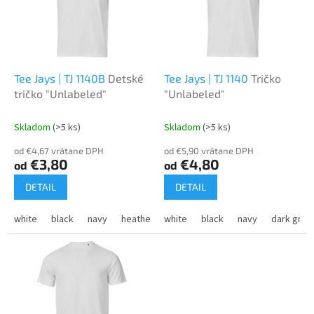
i
p
s
r
p
o
r
d
o
u
d
k
Tee Jays | TJ 1140B
Detské
Tee Jays | TJ 1140
Tričko
u
t
tričko "Unlabeled"
"Unlabeled"
k
o
t
v
Skladom
(>5 ks)
Skladom
(>5 ks)
o
od €4,67 vrátane DPH
od €5,90 vrátane DPH
v
€3,80
€4,80
od
od
DETAIL
DETAIL
white
black
navy
heather grey
white
black
navy
dark grey