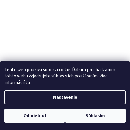
Tento web používa súbory cookie. Ďalším prechádzaním
tohto webu vyjadrujete súhlas s ich používaním. Viac
informácií
tu
.
Nastavenie
Odmietnuť
Súhlasím