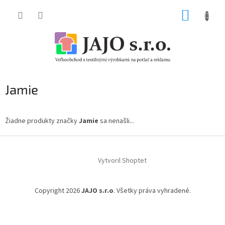
Prejsť
NÁKUP
na
obsah
KOŠÍK
Jamie
Žiadne produkty značky
Jamie
sa nenašli...
Z
á
Vytvoril Shoptet
p
ä
t
Copyright 2026
JAJO s.r.o
. Všetky práva vyhradené.
i
e