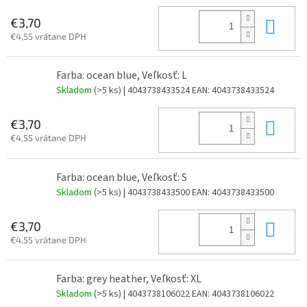
Do 
€3,70
€4,55 vrátane DPH
Farba: ocean blue, Veľkosť: L
Skladom
(>5 ks)
| 4043738433524
EAN:
4043738433524
Do 
€3,70
€4,55 vrátane DPH
Farba: ocean blue, Veľkosť: S
Skladom
(>5 ks)
| 4043738433500
EAN:
4043738433500
Do 
€3,70
€4,55 vrátane DPH
Farba: grey heather, Veľkosť: XL
Skladom
(>5 ks)
| 4043738106022
EAN:
4043738106022