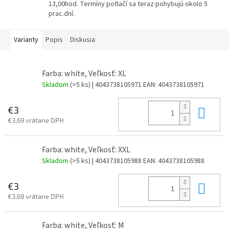
13,00hod. Termíny potlačí sa teraz pohybujú okolo 5
prac.dní.
Varianty
Popis
Diskusia
Farba: white, Veľkosť: XL
Skladom
(>5 ks)
| 4043738105971
EAN:
4043738105971
Do 
€3
€3,69 vrátane DPH
Farba: white, Veľkosť: XXL
Skladom
(>5 ks)
| 4043738105988
EAN:
4043738105988
Do 
€3
€3,69 vrátane DPH
Farba: white, Veľkosť: M