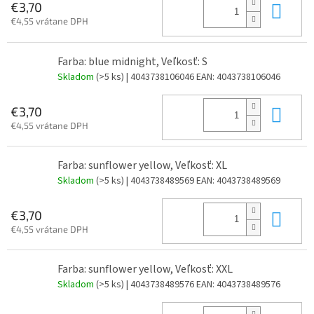
Do 
€3,70
€4,55 vrátane DPH
Farba: blue midnight, Veľkosť: S
Skladom
(>5 ks)
| 4043738106046
EAN:
4043738106046
Do 
€3,70
€4,55 vrátane DPH
Farba: sunflower yellow, Veľkosť: XL
Skladom
(>5 ks)
| 4043738489569
EAN:
4043738489569
Do 
€3,70
€4,55 vrátane DPH
Farba: sunflower yellow, Veľkosť: XXL
Skladom
(>5 ks)
| 4043738489576
EAN:
4043738489576