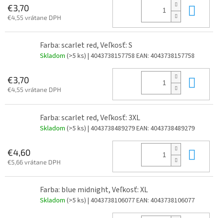
Do 
€3,70
€4,55 vrátane DPH
Farba: scarlet red, Veľkosť: S
Skladom
(>5 ks)
| 4043738157758
EAN:
4043738157758
Do 
€3,70
€4,55 vrátane DPH
Farba: scarlet red, Veľkosť: 3XL
Skladom
(>5 ks)
| 4043738489279
EAN:
4043738489279
Do 
€4,60
€5,66 vrátane DPH
Farba: blue midnight, Veľkosť: XL
Skladom
(>5 ks)
| 4043738106077
EAN:
4043738106077