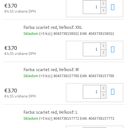
Do 
€3,70
€4,55 vrátane DPH
Farba: scarlet red, Veľkosť: XXL
Skladom
(>5 ks)
| 4043738158021
EAN:
4043738158021
Do 
€3,70
€4,55 vrátane DPH
Farba: scarlet red, Veľkosť: M
Skladom
(>5 ks)
| 4043738157765
EAN:
4043738157765
Do 
€3,70
€4,55 vrátane DPH
Farba: scarlet red, Veľkosť: L
Skladom
(>5 ks)
| 4043738157772
EAN:
4043738157772