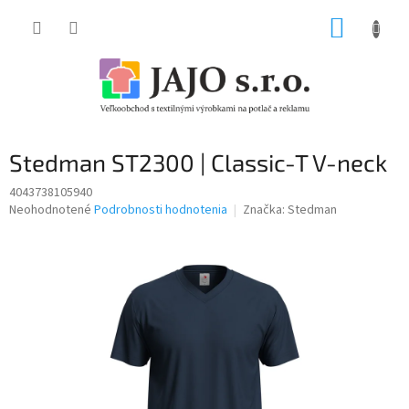
Prejsť
NÁKUP
na
obsah
KOŠÍK
Stedman ST2300 | Classic-T V-neck
4043738105940
Priemerné
Neohodnotené
Podrobnosti hodnotenia
Značka:
Stedman
hodnotenie
produktu
je
0,0
z
5
hviezdičiek.