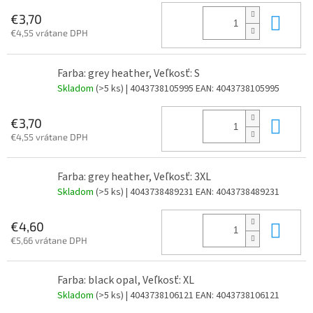
Do 
€3,70
€4,55 vrátane DPH
Farba: grey heather, Veľkosť: S
Skladom
(>5 ks)
| 4043738105995
EAN:
4043738105995
Do 
€3,70
€4,55 vrátane DPH
Farba: grey heather, Veľkosť: 3XL
Skladom
(>5 ks)
| 4043738489231
EAN:
4043738489231
Do 
€4,60
€5,66 vrátane DPH
Farba: black opal, Veľkosť: XL
Skladom
(>5 ks)
| 4043738106121
EAN:
4043738106121