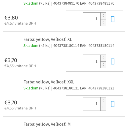
Skladom
(>5 ks)
| 4043738489170
EAN:
4043738489170
Do 
€3,80
€4,67 vrátane DPH
Farba: yellow, Veľkosť: XL
Skladom
(>5 ks)
| 4043738180114
EAN:
4043738180114
Do 
€3,70
€4,55 vrátane DPH
Farba: yellow, Veľkosť: XXL
Skladom
(>5 ks)
| 4043738180121
EAN:
4043738180121
Do 
€3,70
€4,55 vrátane DPH
Farba: yellow, Veľkosť: M