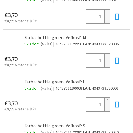
Skladom
(>5 ks)
| 4043738180022
EAN:
4043738180022
Do 
€3,70
€4,55 vrátane DPH
Farba: bottle green, Veľkosť: M
Skladom
(>5 ks)
| 4043738179996
EAN:
4043738179996
Do 
€3,70
€4,55 vrátane DPH
Farba: bottle green, Veľkosť: L
Skladom
(>5 ks)
| 4043738180008
EAN:
4043738180008
Do 
€3,70
€4,55 vrátane DPH
Farba: bottle green, Veľkosť: S
Skladom
(>5 ks)
| 4043738179989
EAN:
4043738179989