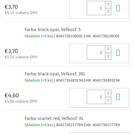
Do 
€3,70
€4,55 vrátane DPH
Farba: black opal, Veľkosť: S
Skladom
(>5 ks)
| 4043738106091
EAN:
4043738106091
Do 
€3,70
€4,55 vrátane DPH
Farba: black opal, Veľkosť: 3XL
Skladom
(>5 ks)
| 4043738489194
EAN:
4043738489194
Do 
€4,60
€5,66 vrátane DPH
Farba: scarlet red, Veľkosť: XL
Skladom
(>5 ks)
| 4043738157789
EAN:
4043738157789