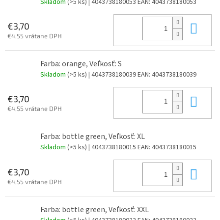
Skladom
(>5 ks)
| 4043738180053
EAN:
4043738180053
Do 
€3,70
€4,55 vrátane DPH
Farba: orange, Veľkosť: S
Skladom
(>5 ks)
| 4043738180039
EAN:
4043738180039
Do 
€3,70
€4,55 vrátane DPH
Farba: bottle green, Veľkosť: XL
Skladom
(>5 ks)
| 4043738180015
EAN:
4043738180015
Do 
€3,70
€4,55 vrátane DPH
Farba: bottle green, Veľkosť: XXL