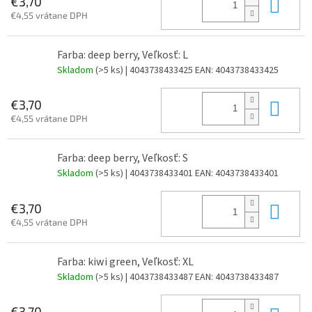
Do 
€3,70
€4,55 vrátane DPH
Farba: deep berry, Veľkosť: L
Skladom
(>5 ks)
| 4043738433425
EAN:
4043738433425
Do 
€3,70
€4,55 vrátane DPH
Farba: deep berry, Veľkosť: S
Skladom
(>5 ks)
| 4043738433401
EAN:
4043738433401
Do 
€3,70
€4,55 vrátane DPH
Farba: kiwi green, Veľkosť: XL
Skladom
(>5 ks)
| 4043738433487
EAN:
4043738433487
€3,70