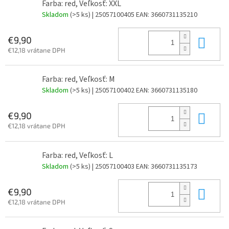
Farba: red, Veľkosť: XXL
Skladom
(>5 ks)
| 25057100405
EAN:
3660731135210
Do 
€9,90
€12,18 vrátane DPH
Farba: red, Veľkosť: M
Skladom
(>5 ks)
| 25057100402
EAN:
3660731135180
Do 
€9,90
€12,18 vrátane DPH
Farba: red, Veľkosť: L
Skladom
(>5 ks)
| 25057100403
EAN:
3660731135173
Do 
€9,90
€12,18 vrátane DPH