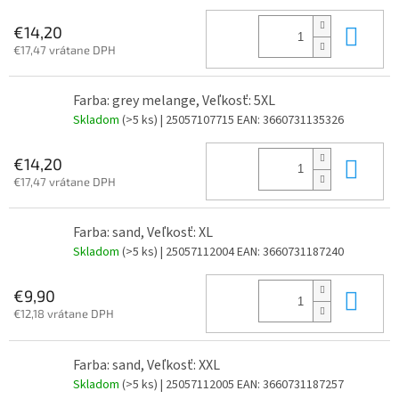
Do 
€14,20
€17,47 vrátane DPH
Farba: grey melange, Veľkosť: 5XL
Skladom
(>5 ks)
| 25057107715
EAN:
3660731135326
Do 
€14,20
€17,47 vrátane DPH
Farba: sand, Veľkosť: XL
Skladom
(>5 ks)
| 25057112004
EAN:
3660731187240
Do 
€9,90
€12,18 vrátane DPH
Farba: sand, Veľkosť: XXL
Skladom
(>5 ks)
| 25057112005
EAN:
3660731187257