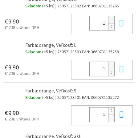
Skladom
(>5 ks)
| 25057123502
EAN:
3660731135265
Do 
€9,90
€12,18 vrátane DPH
Farba: orange, Veľkosť: L
Skladom
(>5 ks)
| 25057123503
EAN:
3660731135258
Do 
€9,90
€12,18 vrátane DPH
Farba: orange, Veľkosť: S
Skladom
(>5 ks)
| 25057123501
EAN:
3660731135272
Do 
€9,90
€12,18 vrátane DPH
Farba: orange, Veľkosť: 3XL