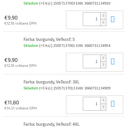
Skladom
(>5 ks)
| 25057137003
EAN:
3660731134930
Do 
€9,90
€12,18 vrátane DPH
Farba: burgundy, Veľkosť: S
Skladom
(>5 ks)
| 25057137001
EAN:
3660731134954
Do 
€9,90
€12,18 vrátane DPH
Farba: burgundy, Veľkosť: 3XL
Skladom
(>5 ks)
| 25057137013
EAN:
3660731134909
Do 
€11,80
€14,51 vrátane DPH
Farba: burgundy, Veľkosť: 4XL