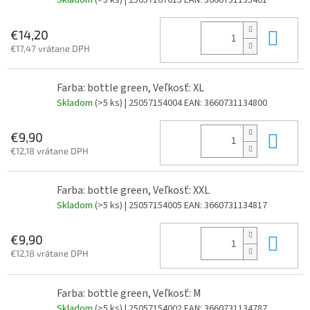
Skladom
(>5 ks)
| 25057167015
EAN:
3660731135401
Do 
€14,20
€17,47 vrátane DPH
Farba: bottle green, Veľkosť: XL
Skladom
(>5 ks)
| 25057154004
EAN:
3660731134800
Do 
€9,90
€12,18 vrátane DPH
Farba: bottle green, Veľkosť: XXL
Skladom
(>5 ks)
| 25057154005
EAN:
3660731134817
Do 
€9,90
€12,18 vrátane DPH
Farba: bottle green, Veľkosť: M
Skladom
(>5 ks)
| 25057154002
EAN:
3660731134787