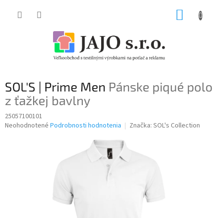
Prejsť
NÁKUP
na
obsah
KOŠÍK
SOL'S | Prime Men
Pánske piqué polo
z ťažkej bavlny
25057100101
Priemerné
Neohodnotené
Podrobnosti hodnotenia
Značka:
SOL's Collection
hodnotenie
produktu
je
0,0
z
5
hviezdičiek.