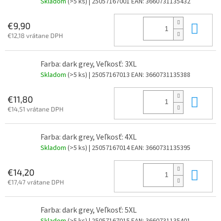
Skladom
(>5 ks)
| 25057167001
EAN:
3660731135432
Do 
€9,90
€12,18 vrátane DPH
Farba: dark grey, Veľkosť: 3XL
Skladom
(>5 ks)
| 25057167013
EAN:
3660731135388
Do 
€11,80
€14,51 vrátane DPH
Farba: dark grey, Veľkosť: 4XL
Skladom
(>5 ks)
| 25057167014
EAN:
3660731135395
Do 
€14,20
€17,47 vrátane DPH
Farba: dark grey, Veľkosť: 5XL