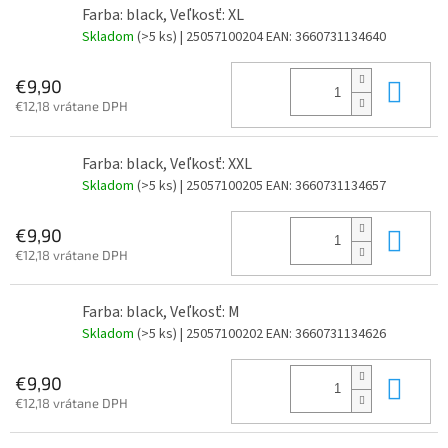
Farba: black, Veľkosť: XL
Skladom
(>5 ks)
| 25057100204
EAN:
3660731134640
Do 
€9,90
€12,18 vrátane DPH
Farba: black, Veľkosť: XXL
Skladom
(>5 ks)
| 25057100205
EAN:
3660731134657
Do 
€9,90
€12,18 vrátane DPH
Farba: black, Veľkosť: M
Skladom
(>5 ks)
| 25057100202
EAN:
3660731134626
Do 
€9,90
€12,18 vrátane DPH