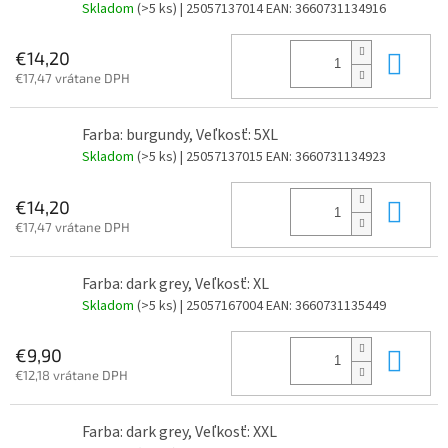
Skladom
(>5 ks)
| 25057137014
EAN:
3660731134916
Do 
€14,20
€17,47 vrátane DPH
Farba: burgundy, Veľkosť: 5XL
Skladom
(>5 ks)
| 25057137015
EAN:
3660731134923
Do 
€14,20
€17,47 vrátane DPH
Farba: dark grey, Veľkosť: XL
Skladom
(>5 ks)
| 25057167004
EAN:
3660731135449
Do 
€9,90
€12,18 vrátane DPH
Farba: dark grey, Veľkosť: XXL