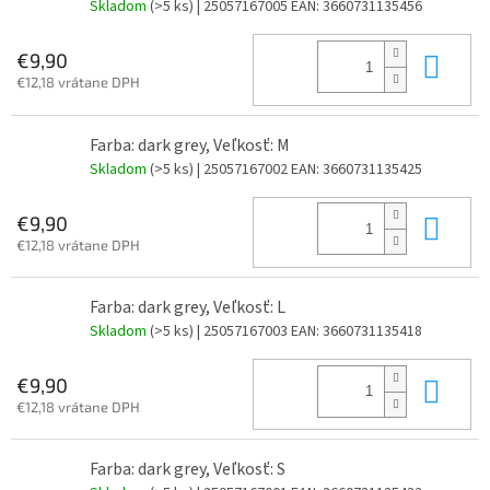
Skladom
(>5 ks)
| 25057167005
EAN:
3660731135456
Do 
€9,90
€12,18 vrátane DPH
Farba: dark grey, Veľkosť: M
Skladom
(>5 ks)
| 25057167002
EAN:
3660731135425
Do 
€9,90
€12,18 vrátane DPH
Farba: dark grey, Veľkosť: L
Skladom
(>5 ks)
| 25057167003
EAN:
3660731135418
Do 
€9,90
€12,18 vrátane DPH
Farba: dark grey, Veľkosť: S