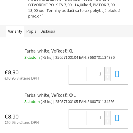
OTVORENÉ PO- ŠTV 7,00 - 14,00hod, PIATOK 7,00 -
13,00hod. Termíny potlačí sa teraz pohybujú okolo 5
prac.dní.
Varianty
Popis
Diskusia
Farba: white, Veľkosť: XL
Skladom
(>5 ks)
| 25057100104
EAN:
3660731134886
Do 
€8,90
€10,95 vrátane DPH
Farba: white, Veľkosť: XXL
Skladom
(>5 ks)
| 25057100105
EAN:
3660731134893
Do 
€8,90
€10,95 vrátane DPH