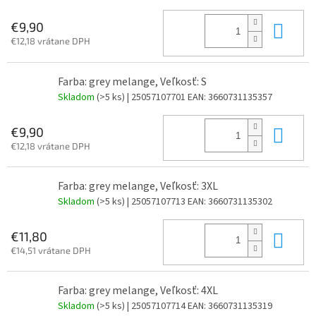
Do 
€9,90
€12,18 vrátane DPH
Farba: grey melange, Veľkosť: S
Skladom
(>5 ks)
| 25057107701
EAN:
3660731135357
Do 
€9,90
€12,18 vrátane DPH
Farba: grey melange, Veľkosť: 3XL
Skladom
(>5 ks)
| 25057107713
EAN:
3660731135302
Do 
€11,80
€14,51 vrátane DPH
Farba: grey melange, Veľkosť: 4XL
Skladom
(>5 ks)
| 25057107714
EAN:
3660731135319