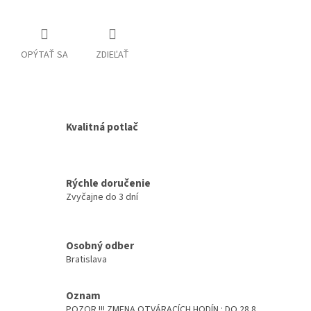
OPÝTAŤ SA
ZDIEĽAŤ
Kvalitná potlač
Rýchle doručenie
Zvyčajne do 3 dní
Osobný odber
Bratislava
Oznam
POZOR !!! ZMENA OTVÁRACÍCH HODÍN : DO 28.8.