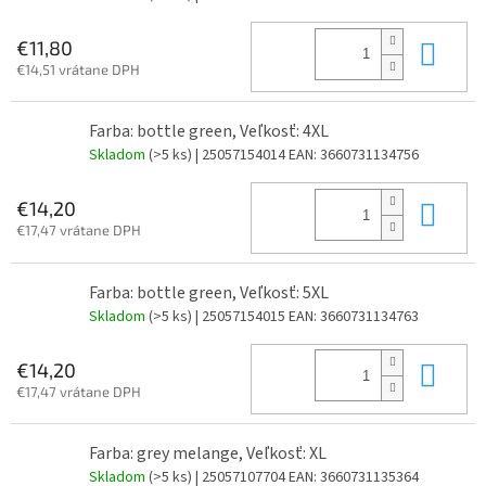
Do 
€11,80
€14,51 vrátane DPH
Farba: bottle green, Veľkosť: 4XL
Skladom
(>5 ks)
| 25057154014
EAN:
3660731134756
Do 
€14,20
€17,47 vrátane DPH
Farba: bottle green, Veľkosť: 5XL
Skladom
(>5 ks)
| 25057154015
EAN:
3660731134763
Do 
€14,20
€17,47 vrátane DPH
Farba: grey melange, Veľkosť: XL
Skladom
(>5 ks)
| 25057107704
EAN:
3660731135364