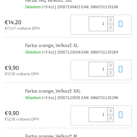
Farba: red, Veľkosť: 5XL
Skladom
(>5 ks)
| 25057100415
EAN:
3660731135166
Do 
€14,20
€17,47 vrátane DPH
Farba: orange, Veľkosť: XL
Skladom
(>5 ks)
| 25057123504
EAN:
3660731135289
Do 
€9,90
€12,18 vrátane DPH
Farba: orange, Veľkosť: XXL
Skladom
(>5 ks)
| 25057123505
EAN:
3660731135296
Do 
€9,90
€12,18 vrátane DPH
Farba: orange, Veľkosť: M