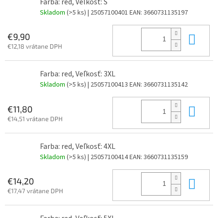
Farba: red, Veľkosť: S
Skladom
(>5 ks)
| 25057100401
EAN:
3660731135197
Do 
€9,90
€12,18 vrátane DPH
Farba: red, Veľkosť: 3XL
Skladom
(>5 ks)
| 25057100413
EAN:
3660731135142
Do 
€11,80
€14,51 vrátane DPH
Farba: red, Veľkosť: 4XL
Skladom
(>5 ks)
| 25057100414
EAN:
3660731135159
Do 
€14,20
€17,47 vrátane DPH