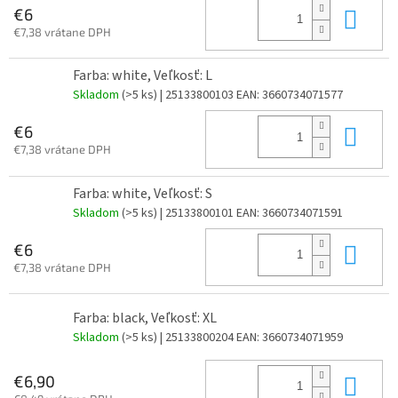
Do 
€6
€7,38 vrátane DPH
Farba: white, Veľkosť: L
Skladom
(>5 ks)
| 25133800103
EAN:
3660734071577
Do 
€6
€7,38 vrátane DPH
Farba: white, Veľkosť: S
Skladom
(>5 ks)
| 25133800101
EAN:
3660734071591
Do 
€6
€7,38 vrátane DPH
Farba: black, Veľkosť: XL
Skladom
(>5 ks)
| 25133800204
EAN:
3660734071959
Do 
€6,90