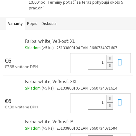
13,00hod. Termíny potlačí sa teraz pohybujú okolo 5
prac.dní.
Varianty
Popis
Diskusia
Farba: white, Veľkosť: XL
Skladom
(>5 ks)
| 25133800104
EAN:
3660734071607
Do 
€6
€7,38 vrátane DPH
Farba: white, Veľkosť: XXL
Skladom
(>5 ks)
| 25133800105
EAN:
3660734071614
Do 
€6
€7,38 vrátane DPH
Farba: white, Veľkosť: M
Skladom
(>5 ks)
| 25133800102
EAN:
3660734071584