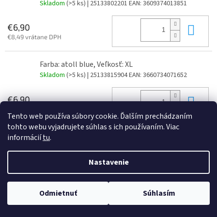
Skladom
(>5 ks)
| 25133802201
EAN:
3609374013851
Do 
€6,90
€8,49 vrátane DPH
Farba: atoll blue, Veľkosť: XL
Skladom
(>5 ks)
| 25133815904
EAN:
3660734071652
Do 
€6,90
€8,49 vrátane DPH
Tento web používa súbory cookie. Ďalším prechádzaním
tohto webu vyjadrujete súhlas s ich používaním. Viac
Farba: atoll blue, Veľkosť: XXL
informácií
tu
.
Skladom
(>5 ks)
| 25133815905
EAN:
3660734071669
Nastavenie
Do 
€6,90
€8,49 vrátane DPH
Odmietnuť
Súhlasím
Farba: atoll blue, Veľkosť: M