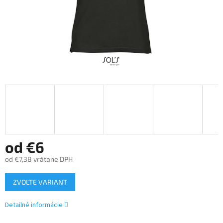
od
€6
od
€7,38
vrátane DPH
Jednotková
ZVOĽTE VARIANT
cena:
Detailné informácie