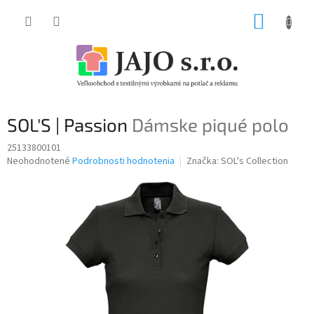
Prejsť
NÁKUP
na
obsah
KOŠÍK
SOL'S | Passion
Dámske piqué polo
25133800101
Priemerné
Neohodnotené
Podrobnosti hodnotenia
Značka:
SOL's Collection
hodnotenie
produktu
je
0,0
z
5
hviezdičiek.