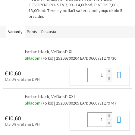
OTVORENÉ PO- ŠTV 7,00 - 14,00hod, PIATOK 7,00 -
13,00hod. Termíny potlačí sa teraz pohybujú okolo 5
prac.dní.
Varianty
Popis
Diskusia
Farba: black, Veľkosť: XL
Skladom
(>5 ks)
| 25209300204
EAN:
3660731279730
Do 
€10,60
€13,04 vrátane DPH
Farba: black, Veľkosť: XXL
Skladom
(>5 ks)
| 25209300205
EAN:
3660731279747
Do 
€10,60
€13,04 vrátane DPH