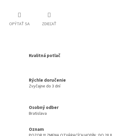
OPÝTAŤ SA
ZDIEĽAŤ
Kvalitná potlač
Rýchle doručenie
Zvyčajne do 3 dní
Osobný odber
Bratislava
Oznam
POZOR !!! ZMENA OTVÁRACÍCH HODÍN : DO 28.8.