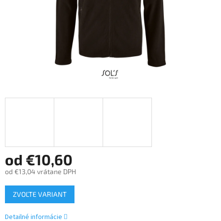
od
€10,60
od
€13,04
vrátane DPH
Jednotková
ZVOĽTE VARIANT
cena:
Detailné informácie