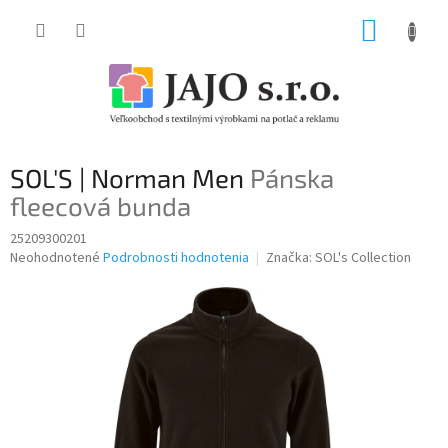
Prejsť
NÁKUP
na
obsah
KOŠÍK
SOL'S | Norman Men
Pánska
fleecová bunda
25209300201
Priemerné
Neohodnotené
Podrobnosti hodnotenia
Značka:
SOL's Collection
hodnotenie
produktu
je
0,0
z
5
hviezdičiek.