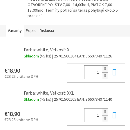
OTVORENÉ PO- ŠTV 7,00 - 14,00hod, PIATOK 7,00 -
13,00hod. Termíny potlačí sa teraz pohybujú okolo 5
prac.dní.
Varianty
Popis
Diskusia
Farba: white, Veľkosť: XL
Skladom
(>5 ks)
| 25701500104
EAN:
3660734071126
Do 
€18,90
€23,25 vrátane DPH
Farba: white, Veľkosť: XXL
Skladom
(>5 ks)
| 25701500105
EAN:
3660734071140
Do 
€18,90
€23,25 vrátane DPH