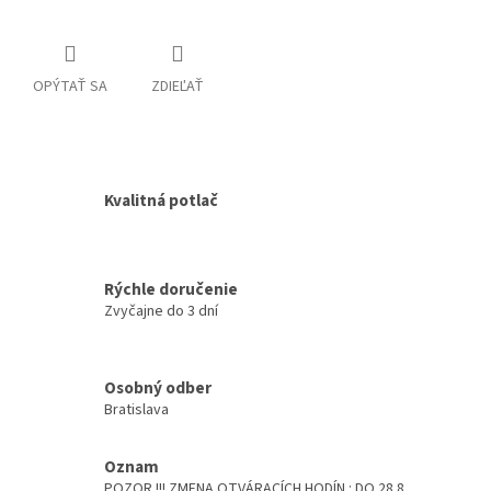
OPÝTAŤ SA
ZDIEĽAŤ
Kvalitná potlač
Rýchle doručenie
Zvyčajne do 3 dní
Osobný odber
Bratislava
Oznam
POZOR !!! ZMENA OTVÁRACÍCH HODÍN : DO 28.8.