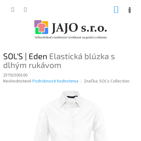
Prejsť
NÁKUP
na
obsah
KOŠÍK
SOL'S | Eden
Elastická blúzka s
dlhým rukávom
25701500100
Priemerné
Neohodnotené
Podrobnosti hodnotenia
Značka:
SOL's Collection
hodnotenie
produktu
je
0,0
z
5
hviezdičiek.