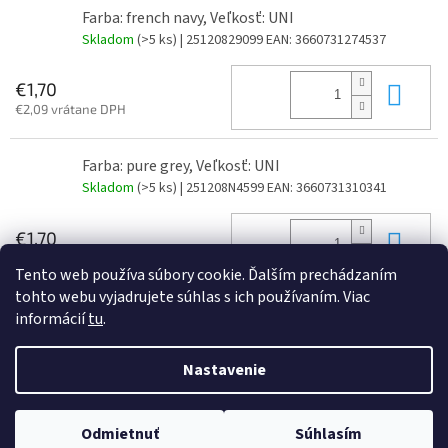
Farba: french navy, Veľkosť: UNI
Skladom
(>5 ks)
| 25120829099
EAN:
3660731274537
Do 
€1,70
€2,09 vrátane DPH
Farba: pure grey, Veľkosť: UNI
Skladom
(>5 ks)
| 251208N4599
EAN:
3660731310341
Do 
€1,70
€2,09 vrátane DPH
Tento web používa súbory cookie. Ďalším prechádzaním
tohto webu vyjadrujete súhlas s ich používaním. Viac
informácií
tu
.
Z
á
Nastavenie
Vytvoril Shoptet
p
ä
t
Odmietnuť
Súhlasím
Copyright 2026
JAJO s.r.o
. Všetky práva vyhradené.
i