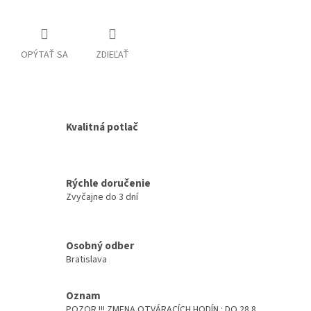
OPÝTAŤ SA
ZDIEĽAŤ
Kvalitná potlač
Rýchle doručenie
Zvyčajne do 3 dní
Osobný odber
Bratislava
Oznam
POZOR !!! ZMENA OTVÁRACÍCH HODÍN : DO 28.8.