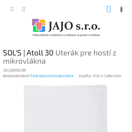
Prejsť
NÁKUP
na
obsah
KOŠÍK
SOL'S | Atoll 30
Uterák pre hostí z
mikrovlákna
25120800199
Priemerné
Neohodnotené
Podrobnosti hodnotenia
Značka:
SOL's Collection
hodnotenie
produktu
je
0,0
z
5
hviezdičiek.