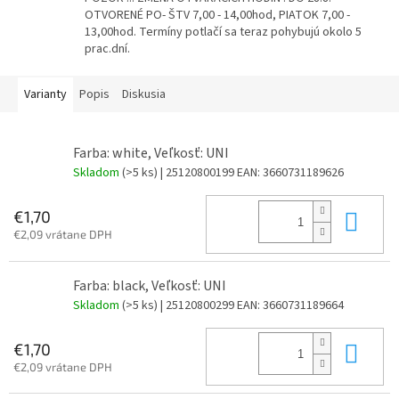
OTVORENÉ PO- ŠTV 7,00 - 14,00hod, PIATOK 7,00 -
13,00hod. Termíny potlačí sa teraz pohybujú okolo 5
prac.dní.
Varianty
Popis
Diskusia
Farba: white, Veľkosť: UNI
Skladom
(>5 ks)
| 25120800199
EAN:
3660731189626
Do 
€1,70
€2,09 vrátane DPH
Farba: black, Veľkosť: UNI
Skladom
(>5 ks)
| 25120800299
EAN:
3660731189664
Do 
€1,70
€2,09 vrátane DPH