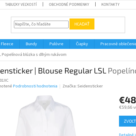
TABUĽKY VEĽKOSTÍ
OBCHODNÉ PODMIENKY
KONTAKTY
HĽADAŤ
Fleece
Bundy
Pulóvre
Čiapky
Pracovné oblečeni
L
Popelínová blúzka s dlhým rukávom
ensticker | Blouse Regular LSL
Popelín
01XC
né
notené
Podrobnosti hodnotenia
Značka:
Seidensticker
nie
€48
u
€59,66 v
Jednotk
ZVOĽT
cena:
iek.
Detailné 