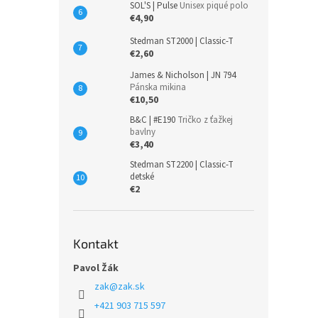
SOL'S | Pulse
Unisex piqué polo
€4,90
Stedman ST2000 | Classic-T
€2,60
James & Nicholson | JN 794
Pánska mikina
€10,50
B&C | #E190
Tričko z ťažkej
bavlny
€3,40
Stedman ST2200 | Classic-T
detské
€2
Kontakt
Pavol Žák
zak
@
zak.sk
+421 903 715 597