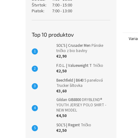
Štvrtok:
7:00 - 15:00
Piatok:
7:00 - 13:00
Top 10 produktov
Varia
SOL'S | Crusader Men
Pánske
tričko z bio bavlny
€2,90
F.O.L. | Valueweight T
Tričko
€2,50
Beechfield | B640
5 panelová
Trucker šiltovka
€3,60
Gildan GIB8800
DRYBLEND®
YOUTH JERSEY POLO SHIRT -
NEW MODEL
€4,50
SOL'S | Regent
Tričko
€2,50