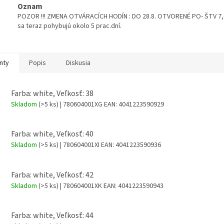
Oznam
POZOR !!! ZMENA OTVÁRACÍCH HODÍN : DO 28.8. OTVORENÉ PO- ŠTV 7,00
sa teraz pohybujú okolo 5 prac.dní.
nty
Popis
Diskusia
Farba: white, Veľkosť: 38
Skladom
(>5 ks)
| 780604001XG
EAN:
4041223590929
Farba: white, Veľkosť: 40
Skladom
(>5 ks)
| 780604001XI
EAN:
4041223590936
Farba: white, Veľkosť: 42
Skladom
(>5 ks)
| 780604001XK
EAN:
4041223590943
Farba: white, Veľkosť: 44