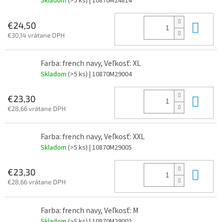
Skladom
(>5 ks)
| 10870M24814
Do 
€24,50
€30,14 vrátane DPH
Farba: french navy, Veľkosť: XL
Skladom
(>5 ks)
| 10870M29004
Do 
€23,30
€28,66 vrátane DPH
Farba: french navy, Veľkosť: XXL
Skladom
(>5 ks)
| 10870M29005
Do 
€23,30
€28,66 vrátane DPH
Farba: french navy, Veľkosť: M
Skladom
(>5 ks)
| 10870M29002