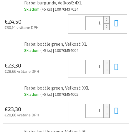
Farba: burgundy, Veľkosť: 4XL
Skladom
(>5 ks)
| 10870M37014
Do 
€24,50
€30,14 vrátane DPH
Farba: bottle green, Veľkosť: XL
Skladom
(>5 ks)
| 10870M54004
Do 
€23,30
€28,66 vrátane DPH
Farba: bottle green, Veľkosť: XXL
Skladom
(>5 ks)
| 10870M54005
Do 
€23,30
€28,66 vrátane DPH
Farba: bottle green, Veľkosť: M