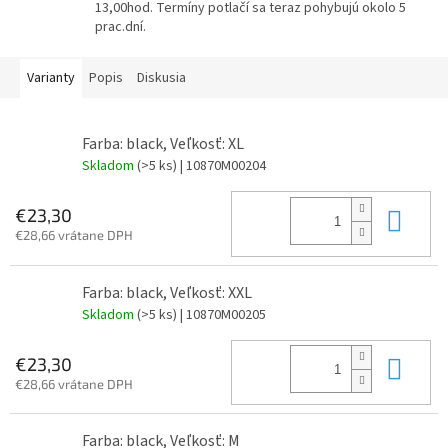
13,00hod. Termíny potlačí sa teraz pohybujú okolo 5
prac.dní.
Varianty
Popis
Diskusia
Farba: black, Veľkosť: XL
Skladom
(>5 ks)
| 10870M00204
Do 
€23,30
€28,66 vrátane DPH
Farba: black, Veľkosť: XXL
Skladom
(>5 ks)
| 10870M00205
Do 
€23,30
€28,66 vrátane DPH
Farba: black, Veľkosť: M