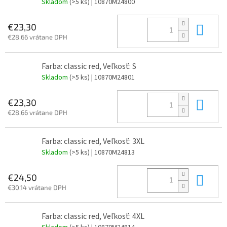
Skladom
(>5 ks)
| 10870M24800
Do 
€23,30
€28,66 vrátane DPH
Farba: classic red, Veľkosť: S
Skladom
(>5 ks)
| 10870M24801
Do 
€23,30
€28,66 vrátane DPH
Farba: classic red, Veľkosť: 3XL
Skladom
(>5 ks)
| 10870M24813
Do 
€24,50
€30,14 vrátane DPH
Farba: classic red, Veľkosť: 4XL