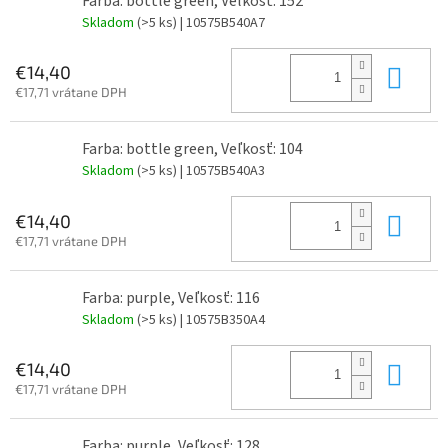
Farba: bottle green, Veľkosť: 152
Skladom
(>5 ks)
| 10575B540A7
Do 
€14,40
€17,71 vrátane DPH
Farba: bottle green, Veľkosť: 104
Skladom
(>5 ks)
| 10575B540A3
Do 
€14,40
€17,71 vrátane DPH
Farba: purple, Veľkosť: 116
Skladom
(>5 ks)
| 10575B350A4
Do 
€14,40
€17,71 vrátane DPH
Farba: purple, Veľkosť: 128