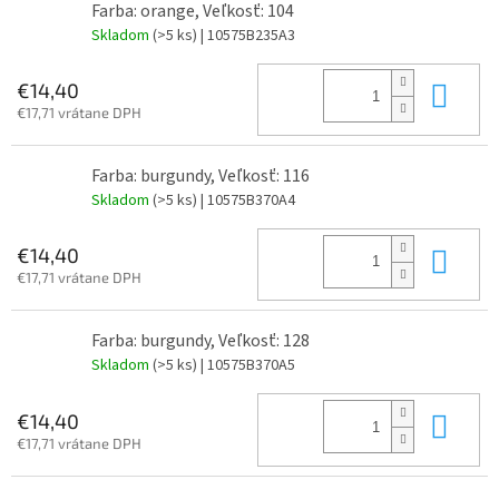
Farba: orange, Veľkosť: 104
Skladom
(>5 ks)
| 10575B235A3
Do 
€14,40
€17,71 vrátane DPH
Farba: burgundy, Veľkosť: 116
Skladom
(>5 ks)
| 10575B370A4
Do 
€14,40
€17,71 vrátane DPH
Farba: burgundy, Veľkosť: 128
Skladom
(>5 ks)
| 10575B370A5
Do 
€14,40
€17,71 vrátane DPH