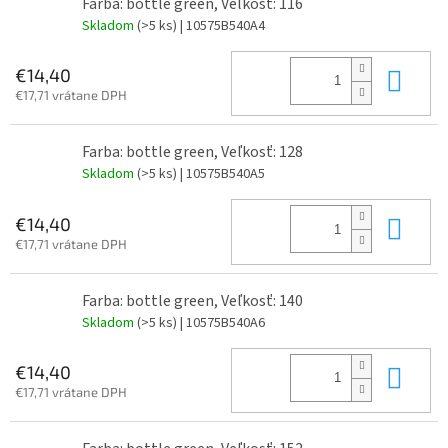
Farba: bottle green, Veľkosť: 116
Skladom
(>5 ks)
| 10575B540A4
Do 
€14,40
€17,71 vrátane DPH
Farba: bottle green, Veľkosť: 128
Skladom
(>5 ks)
| 10575B540A5
Do 
€14,40
€17,71 vrátane DPH
Farba: bottle green, Veľkosť: 140
Skladom
(>5 ks)
| 10575B540A6
Do 
€14,40
€17,71 vrátane DPH