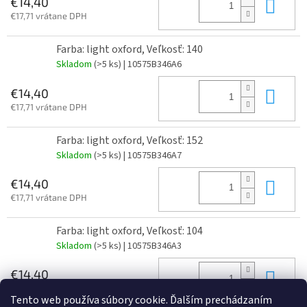
Do 
€14,40
€17,71 vrátane DPH
Farba: light oxford, Veľkosť: 140
Skladom
(>5 ks)
| 10575B346A6
Do 
€14,40
€17,71 vrátane DPH
Farba: light oxford, Veľkosť: 152
Skladom
(>5 ks)
| 10575B346A7
Do 
€14,40
€17,71 vrátane DPH
Farba: light oxford, Veľkosť: 104
Skladom
(>5 ks)
| 10575B346A3
Do 
€14,40
€17,71 vrátane DPH
Tento web používa súbory cookie. Ďalším prechádzaním