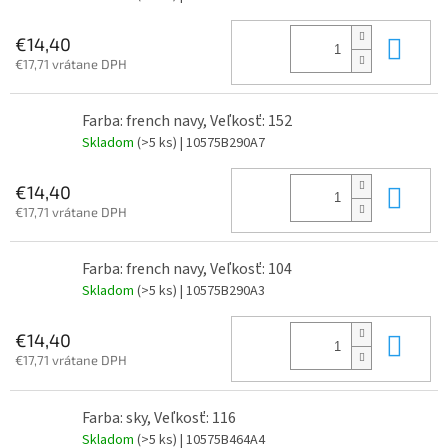
Do 
€14,40
€17,71 vrátane DPH
Farba: french navy, Veľkosť: 152
Skladom
(>5 ks)
| 10575B290A7
Do 
€14,40
€17,71 vrátane DPH
Farba: french navy, Veľkosť: 104
Skladom
(>5 ks)
| 10575B290A3
Do 
€14,40
€17,71 vrátane DPH
Farba: sky, Veľkosť: 116
Skladom
(>5 ks)
| 10575B464A4