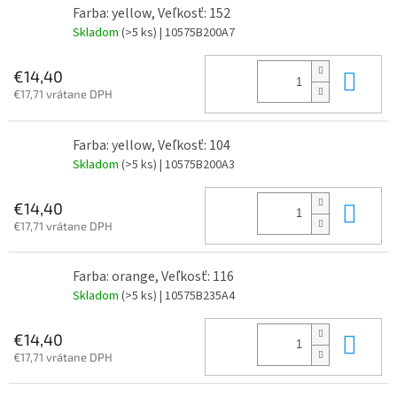
Farba: yellow, Veľkosť: 152
Skladom
(>5 ks)
| 10575B200A7
Do 
€14,40
€17,71 vrátane DPH
Farba: yellow, Veľkosť: 104
Skladom
(>5 ks)
| 10575B200A3
Do 
€14,40
€17,71 vrátane DPH
Farba: orange, Veľkosť: 116
Skladom
(>5 ks)
| 10575B235A4
Do 
€14,40
€17,71 vrátane DPH