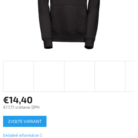
€14,40
€17,71 vrátane DPH
Jednotková
ZVOĽTE VARIANT
cena:
Detailné informácie