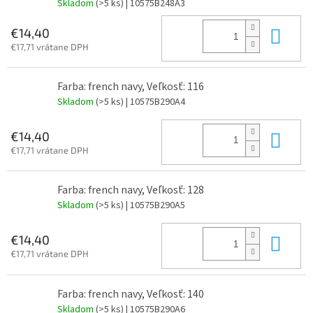
Skladom
(>5 ks)
| 10575B248A3
Do 
€14,40
€17,71 vrátane DPH
Farba: french navy, Veľkosť: 116
Skladom
(>5 ks)
| 10575B290A4
Do 
€14,40
€17,71 vrátane DPH
Farba: french navy, Veľkosť: 128
Skladom
(>5 ks)
| 10575B290A5
Do 
€14,40
€17,71 vrátane DPH
Farba: french navy, Veľkosť: 140
Skladom
(>5 ks)
| 10575B290A6