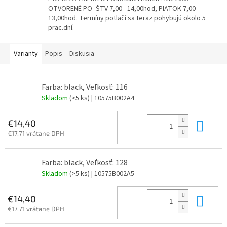
OTVORENÉ PO- ŠTV 7,00 - 14,00hod, PIATOK 7,00 -
13,00hod. Termíny potlačí sa teraz pohybujú okolo 5
prac.dní.
Varianty
Popis
Diskusia
Farba: black, Veľkosť: 116
Skladom
(>5 ks)
| 10575B002A4
Do 
€14,40
€17,71 vrátane DPH
Farba: black, Veľkosť: 128
Skladom
(>5 ks)
| 10575B002A5
Do 
€14,40
€17,71 vrátane DPH