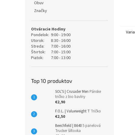
Obuv
Značky
Otváracie Hodiny
Varia
Pondelok:
9:00 - 19:00
Utorok:
8:30 - 16:00
Streda:
7:00 - 16:00
Štvrtok:
7:00 - 15:00
Piatok:
7:00 - 13:00
Top 10 produktov
SOL'S | Crusader Men
Pánske
tričko z bio bavlny
€2,90
F.O.L. | Valueweight T
Tričko
€2,50
Beechfield | B640
5 panelová
Trucker šiltovka