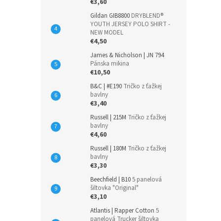
€3,60
Gildan GIB8800
DRYBLEND®
YOUTH JERSEY POLO SHIRT -
NEW MODEL
€4,50
James & Nicholson | JN 794
Pánska mikina
€10,50
B&C | #E190
Tričko z ťažkej
bavlny
€3,40
Russell | 215M
Tričko z ťažkej
bavlny
€4,60
Russell | 180M
Tričko z ťažkej
bavlny
€3,30
Beechfield | B10
5 panelová
šiltovka "Original"
€3,10
Atlantis | Rapper Cotton
5
panelová Trucker šiltovka