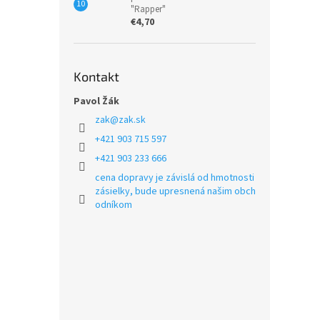
"Rapper"
€4,70
Kontakt
Pavol Žák
zak
@
zak.sk
+421 903 715 597
+421 903 233 666
cena dopravy je závislá od hmotnosti
zásielky, bude upresnená našim obch
odníkom