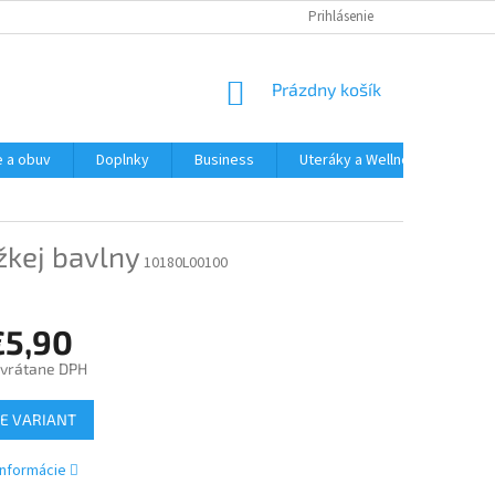
Prihlásenie
NÁKUPNÝ
Prázdny košík
KOŠÍK
e a obuv
Doplnky
Business
Uteráky a Wellness
Spo
žkej bavlny
10180L00100
€5,90
vrátane DPH
ová
E VARIANT
informácie