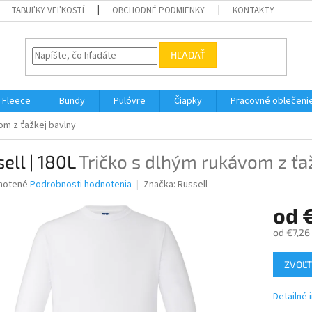
TABUĽKY VEĽKOSTÍ
OBCHODNÉ PODMIENKY
KONTAKTY
HĽADAŤ
Fleece
Bundy
Pulóvre
Čiapky
Pracovné oblečeni
om z ťažkej bavlny
ell | 180L
Tričko s dlhým rukávom z ťa
né
notené
Podrobnosti hodnotenia
Značka:
Russell
nie
od
u
od
€7,26
Jednotk
ZVOĽT
cena:
iek.
Detailné 