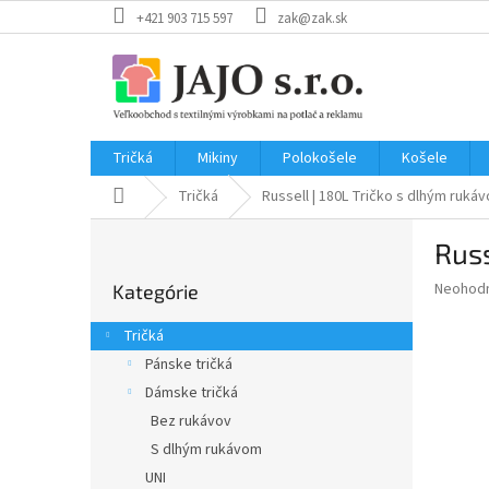
Prejsť
+421 903 715 597
zak@zak.sk
na
obsah
Tričká
Mikiny
Polokošele
Košele
Domov
Tričká
Russell | 180L
Tričko s dlhým rukáv
B
Russ
o
Preskočiť
č
Priemer
Neohod
Kategórie
kategórie
n
hodnote
ý
produkt
Tričká
p
je
Pánske tričká
0,0
a
z
Dámske tričká
n
5
e
Bez rukávov
hviezdič
l
S dlhým rukávom
UNI