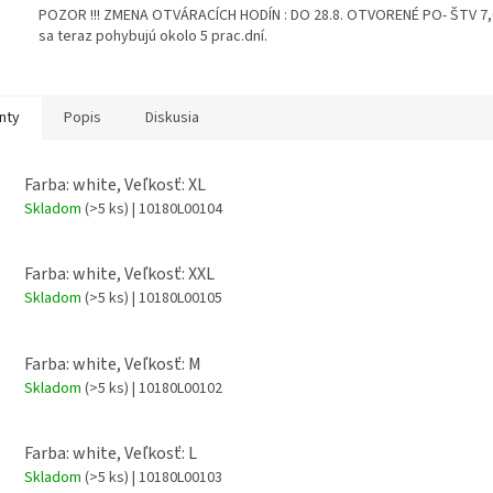
POZOR !!! ZMENA OTVÁRACÍCH HODÍN : DO 28.8. OTVORENÉ PO- ŠTV 7,00
sa teraz pohybujú okolo 5 prac.dní.
nty
Popis
Diskusia
Farba: white, Veľkosť: XL
Skladom
(>5 ks)
| 10180L00104
Farba: white, Veľkosť: XXL
Skladom
(>5 ks)
| 10180L00105
Farba: white, Veľkosť: M
Skladom
(>5 ks)
| 10180L00102
Farba: white, Veľkosť: L
Skladom
(>5 ks)
| 10180L00103