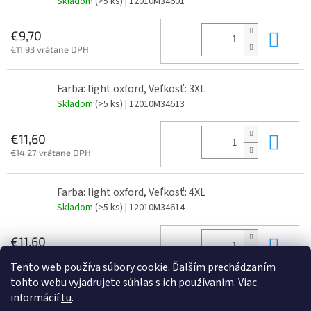
Skladom
(>5 ks)
| 12010M34601
Do 
€9,70
€11,93 vrátane DPH
Farba: light oxford, Veľkosť: 3XL
Skladom
(>5 ks)
| 12010M34613
Do 
€11,60
€14,27 vrátane DPH
Farba: light oxford, Veľkosť: 4XL
Skladom
(>5 ks)
| 12010M34614
Do 
€11,60
€14,27 vrátane DPH
Tento web používa súbory cookie. Ďalším prechádzaním
tohto webu vyjadrujete súhlas s ich používaním. Viac
informácií
tu
.
Z