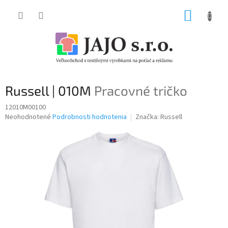
Prejsť
NÁKUP
na
obsah
KOŠÍK
Russell | 010M
Pracovné tričko
12010M00100
Priemerné
Neohodnotené
Podrobnosti hodnotenia
Značka:
Russell
hodnotenie
produktu
je
0,0
z
5
hviezdičiek.