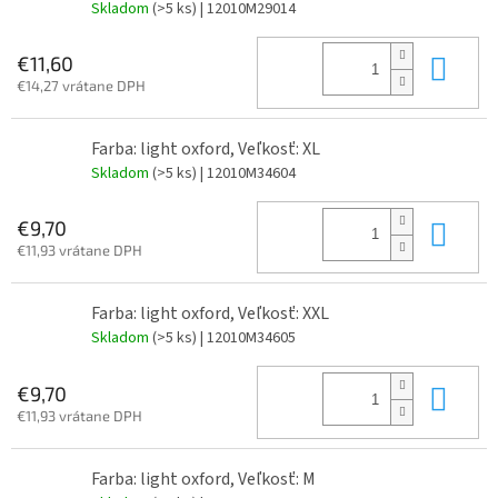
Skladom
(>5 ks)
| 12010M29014
Do 
€11,60
€14,27 vrátane DPH
Farba: light oxford, Veľkosť: XL
Skladom
(>5 ks)
| 12010M34604
Do 
€9,70
€11,93 vrátane DPH
Farba: light oxford, Veľkosť: XXL
Skladom
(>5 ks)
| 12010M34605
Do 
€9,70
€11,93 vrátane DPH
Farba: light oxford, Veľkosť: M