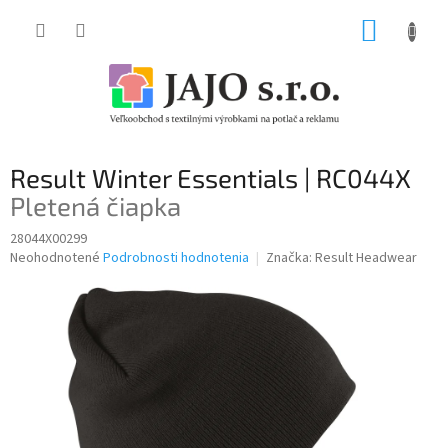
Prejsť
NÁKUP
na
obsah
KOŠÍK
Result Winter Essentials | RC044X
Pletená čiapka
28044X00299
Priemerné
Neohodnotené
Podrobnosti hodnotenia
Značka:
Result Headwear
hodnotenie
produktu
je
0,0
z
5
hviezdičiek.