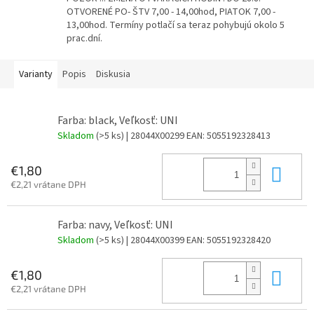
OTVORENÉ PO- ŠTV 7,00 - 14,00hod, PIATOK 7,00 -
13,00hod. Termíny potlačí sa teraz pohybujú okolo 5
prac.dní.
Varianty
Popis
Diskusia
Farba: black, Veľkosť: UNI
Skladom
(>5 ks)
| 28044X00299
EAN:
5055192328413
Do 
€1,80
€2,21 vrátane DPH
Farba: navy, Veľkosť: UNI
Skladom
(>5 ks)
| 28044X00399
EAN:
5055192328420
Do 
€1,80
€2,21 vrátane DPH