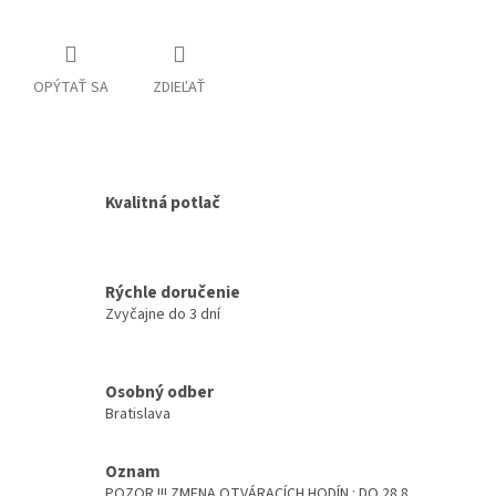
OPÝTAŤ SA
ZDIEĽAŤ
Kvalitná potlač
Rýchle doručenie
Zvyčajne do 3 dní
Osobný odber
Bratislava
Oznam
POZOR !!! ZMENA OTVÁRACÍCH HODÍN : DO 28.8.