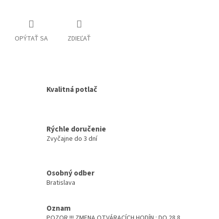
OPÝTAŤ SA
ZDIEĽAŤ
Kvalitná potlač
Rýchle doručenie
Zvyčajne do 3 dní
Osobný odber
Bratislava
Oznam
POZOR !!! ZMENA OTVÁRACÍCH HODÍN : DO 28.8.