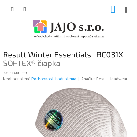
Prejsť
NÁKUP
na
obsah
KOŠÍK
Result Winter Essentials | RC031X
SOFTEX® čiapka
28031X00199
Priemerné
Neohodnotené
Podrobnosti hodnotenia
Značka:
Result Headwear
hodnotenie
produktu
je
0,0
z
5
hviezdičiek.