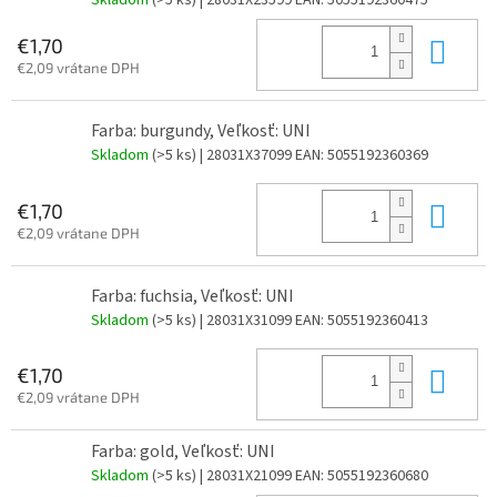
Skladom
(>5 ks)
| 28031X23599
EAN:
5055192360475
Do 
€1,70
€2,09 vrátane DPH
Farba: burgundy, Veľkosť: UNI
Skladom
(>5 ks)
| 28031X37099
EAN:
5055192360369
Do 
€1,70
€2,09 vrátane DPH
Farba: fuchsia, Veľkosť: UNI
Skladom
(>5 ks)
| 28031X31099
EAN:
5055192360413
Do 
€1,70
€2,09 vrátane DPH
Farba: gold, Veľkosť: UNI
Skladom
(>5 ks)
| 28031X21099
EAN:
5055192360680