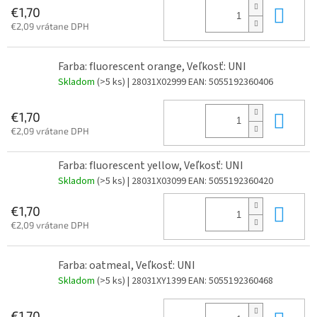
Do 
€1,70
€2,09 vrátane DPH
Farba: fluorescent orange, Veľkosť: UNI
Skladom
(>5 ks)
| 28031X02999
EAN:
5055192360406
Do 
€1,70
€2,09 vrátane DPH
Farba: fluorescent yellow, Veľkosť: UNI
Skladom
(>5 ks)
| 28031X03099
EAN:
5055192360420
Do 
€1,70
€2,09 vrátane DPH
Farba: oatmeal, Veľkosť: UNI
Skladom
(>5 ks)
| 28031XY1399
EAN:
5055192360468
€1,70