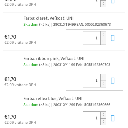
€2,09 vrátane DPH
Farba: claret, Veľkosť: UNI
Skladom
(>5 ks)
| 28031XT9499
EAN:
5055192360673
Do 
€1,70
€2,09 vrátane DPH
Farba: ribbon pink, Veľkosť: UNI
Skladom
(>5 ks)
| 28031XY1199
EAN:
5055192360703
Do 
€1,70
€2,09 vrátane DPH
Farba: reflex blue, Veľkosť: UNI
Skladom
(>5 ks)
| 28031XY1299
EAN:
5055192360666
Do 
€1,70
€2,09 vrátane DPH