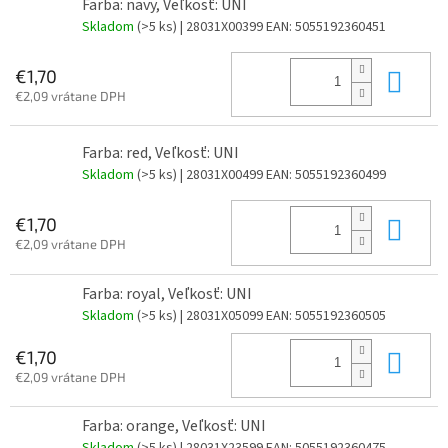
Farba: navy, Veľkosť: UNI
Skladom
(>5 ks)
| 28031X00399
EAN:
5055192360451
Do 
€1,70
€2,09 vrátane DPH
Farba: red, Veľkosť: UNI
Skladom
(>5 ks)
| 28031X00499
EAN:
5055192360499
Do 
€1,70
€2,09 vrátane DPH
Farba: royal, Veľkosť: UNI
Skladom
(>5 ks)
| 28031X05099
EAN:
5055192360505
Do 
€1,70
€2,09 vrátane DPH
Farba: orange, Veľkosť: UNI