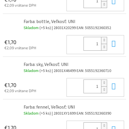
Do 
€2,09 vrátane DPH
Farba: bottle, Veľkosť: UNI
Skladom
(>5 ks)
| 28031X20299
EAN:
5055192360352
Do 
€1,70
€2,09 vrátane DPH
Farba: sky, Veľkosť: UNI
Skladom
(>5 ks)
| 28031X46499
EAN:
5055192360710
Do 
€1,70
€2,09 vrátane DPH
Farba: fennel, Veľkosť: UNI
Skladom
(>5 ks)
| 28031XY1699
EAN:
5055192360390
Do 
€1,70