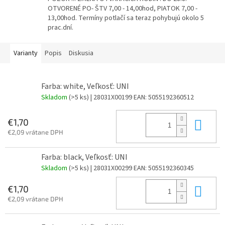
OTVORENÉ PO- ŠTV 7,00 - 14,00hod, PIATOK 7,00 -
13,00hod. Termíny potlačí sa teraz pohybujú okolo 5
prac.dní.
Varianty
Popis
Diskusia
Farba: white, Veľkosť: UNI
Skladom
(>5 ks)
| 28031X00199
EAN:
5055192360512
Do 
€1,70
€2,09 vrátane DPH
Farba: black, Veľkosť: UNI
Skladom
(>5 ks)
| 28031X00299
EAN:
5055192360345
Do 
€1,70
€2,09 vrátane DPH