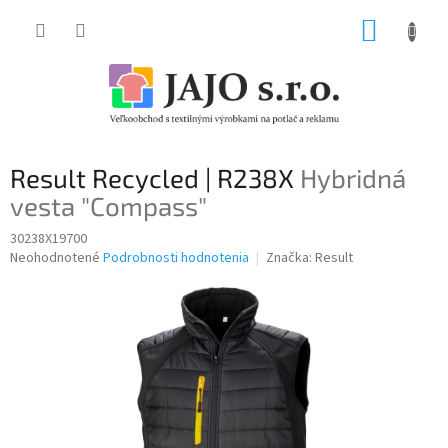
Prejsť
NÁKUP
na
obsah
KOŠÍK
Result Recycled | R238X
Hybridná
vesta "Compass"
30238X19700
Priemerné
Neohodnotené
Podrobnosti hodnotenia
Značka:
Result
hodnotenie
produktu
je
0,0
z
5
hviezdičiek.