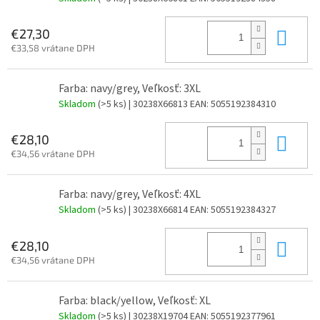
Do 
€27,30
€33,58 vrátane DPH
Farba: navy/grey, Veľkosť: 3XL
Skladom
(>5 ks)
| 30238X66813
EAN:
5055192384310
Do 
€28,10
€34,56 vrátane DPH
Farba: navy/grey, Veľkosť: 4XL
Skladom
(>5 ks)
| 30238X66814
EAN:
5055192384327
Do 
€28,10
€34,56 vrátane DPH
Farba: black/yellow, Veľkosť: XL
Skladom
(>5 ks)
| 30238X19704
EAN:
5055192377961