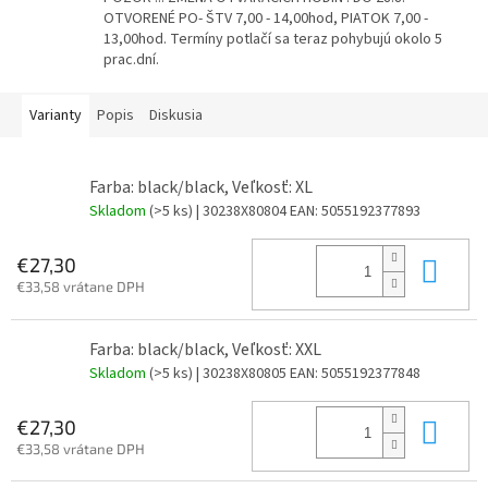
OTVORENÉ PO- ŠTV 7,00 - 14,00hod, PIATOK 7,00 -
13,00hod. Termíny potlačí sa teraz pohybujú okolo 5
prac.dní.
Varianty
Popis
Diskusia
Farba: black/black, Veľkosť: XL
Skladom
(>5 ks)
| 30238X80804
EAN:
5055192377893
Do 
€27,30
€33,58 vrátane DPH
Farba: black/black, Veľkosť: XXL
Skladom
(>5 ks)
| 30238X80805
EAN:
5055192377848
Do 
€27,30
€33,58 vrátane DPH