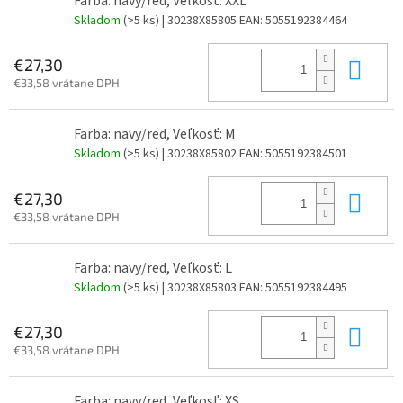
Farba: navy/red, Veľkosť: XXL
Skladom
(>5 ks)
| 30238X85805
EAN:
5055192384464
Do 
€27,30
€33,58 vrátane DPH
Farba: navy/red, Veľkosť: M
Skladom
(>5 ks)
| 30238X85802
EAN:
5055192384501
Do 
€27,30
€33,58 vrátane DPH
Farba: navy/red, Veľkosť: L
Skladom
(>5 ks)
| 30238X85803
EAN:
5055192384495
Do 
€27,30
€33,58 vrátane DPH
Farba: navy/red, Veľkosť: XS