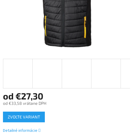
od
€27,30
od
€33,58
vrátane DPH
Jednotková
ZVOĽTE VARIANT
cena:
Detailné informácie