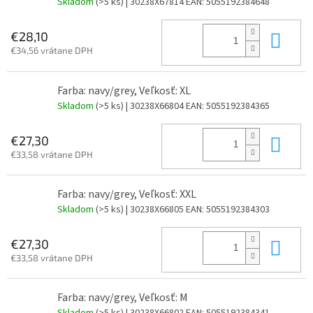
Skladom
(>5 ks)
| 30238X67814
EAN:
5055192384648
Do 
€28,10
€34,56 vrátane DPH
Farba: navy/grey, Veľkosť: XL
Skladom
(>5 ks)
| 30238X66804
EAN:
5055192384365
Do 
€27,30
€33,58 vrátane DPH
Farba: navy/grey, Veľkosť: XXL
Skladom
(>5 ks)
| 30238X66805
EAN:
5055192384303
Do 
€27,30
€33,58 vrátane DPH
Farba: navy/grey, Veľkosť: M