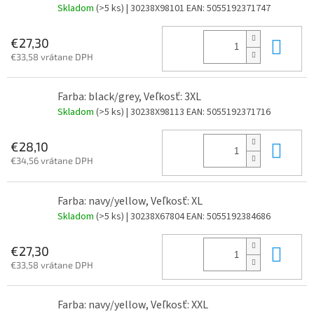
Skladom
(>5 ks)
| 30238X98101
EAN:
5055192371747
Do 
€27,30
€33,58 vrátane DPH
Farba: black/grey, Veľkosť: 3XL
Skladom
(>5 ks)
| 30238X98113
EAN:
5055192371716
Do 
€28,10
€34,56 vrátane DPH
Farba: navy/yellow, Veľkosť: XL
Skladom
(>5 ks)
| 30238X67804
EAN:
5055192384686
Do 
€27,30
€33,58 vrátane DPH
Farba: navy/yellow, Veľkosť: XXL