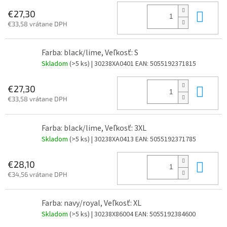
Do 
€27,30
€33,58 vrátane DPH
Farba: black/lime, Veľkosť: S
Skladom
(>5 ks)
| 30238XA0401
EAN:
5055192371815
Do 
€27,30
€33,58 vrátane DPH
Farba: black/lime, Veľkosť: 3XL
Skladom
(>5 ks)
| 30238XA0413
EAN:
5055192371785
Do 
€28,10
€34,56 vrátane DPH
Farba: navy/royal, Veľkosť: XL
Skladom
(>5 ks)
| 30238X86004
EAN:
5055192384600