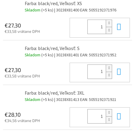
Farba: black/red, Veľkosť: XS
Skladom
(>5 ks)
| 30238X81400
EAN:
5055192371976
Do 
€27,30
€33,58 vrátane DPH
Farba: black/red, Veľkosť: S
Skladom
(>5 ks)
| 30238X81401
EAN:
5055192371952
Do 
€27,30
€33,58 vrátane DPH
Farba: black/red, Veľkosť: 3XL
Skladom
(>5 ks)
| 30238X81413
EAN:
5055192371921
Do 
€28,10
€34,56 vrátane DPH