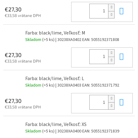
Do 
€27,30
€33,58 vrátane DPH
Farba: black/lime, Veľkosť: M
Skladom
(>5 ks)
| 30238XA0402
EAN:
5055192371808
Do 
€27,30
€33,58 vrátane DPH
Farba: black/lime, Veľkosť: L
Skladom
(>5 ks)
| 30238XA0403
EAN:
5055192371792
Do 
€27,30
€33,58 vrátane DPH
Farba: black/lime, Veľkosť: XS
Skladom
(>5 ks)
| 30238XA0400
EAN:
5055192371839