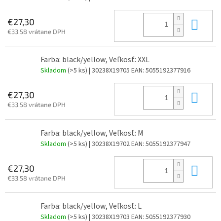
Do 
€27,30
€33,58 vrátane DPH
Farba: black/yellow, Veľkosť: XXL
Skladom
(>5 ks)
| 30238X19705
EAN:
5055192377916
Do 
€27,30
€33,58 vrátane DPH
Farba: black/yellow, Veľkosť: M
Skladom
(>5 ks)
| 30238X19702
EAN:
5055192377947
Do 
€27,30
€33,58 vrátane DPH
Farba: black/yellow, Veľkosť: L
Skladom
(>5 ks)
| 30238X19703
EAN:
5055192377930