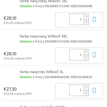
Farba: navy/navy, Veľkosť: 3XL
Skladom
(>5 ks)
| 30238X85713
EAN:
5055192384396
Do 
€28,10
€34,56 vrátane DPH
Farba: navy/navy, Veľkosť: 4XL
Skladom
(>5 ks)
| 30238X85714
EAN:
5055192384402
Do 
€28,10
€34,56 vrátane DPH
Farba: navy/red, Veľkosť: XL
Skladom
(>5 ks)
| 30238X85804
EAN:
5055192384525
Do 
€27,30
€33,58 vrátane DPH