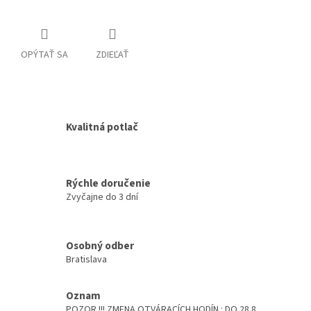
OPÝTAŤ SA
ZDIEĽAŤ
Kvalitná potlač
Rýchle doručenie
Zvyčajne do 3 dní
Osobný odber
Bratislava
Oznam
POZOR !!! ZMENA OTVÁRACÍCH HODÍN : DO 28.8.