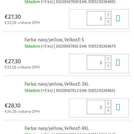
Skladom
(>5 ks)
| 30238X67800
EAN:
5055192384693
Do 
€27,30
€33,58 vrátane DPH
Farba: navy/yellow, Veľkosť: S
Skladom
(>5 ks)
| 30238X67801
EAN:
5055192384679
Do 
€27,30
€33,58 vrátane DPH
Farba: navy/yellow, Veľkosť: 3XL
Skladom
(>5 ks)
| 30238X67813
EAN:
5055192384631
Do 
€28,10
€34,56 vrátane DPH
Farba: navy/yellow, Veľkosť: 4XL