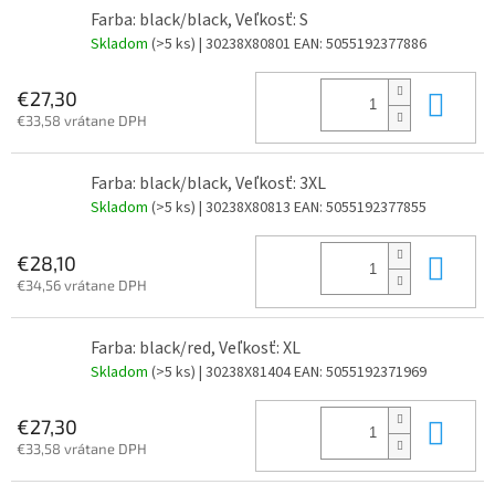
Farba: black/black, Veľkosť: S
Skladom
(>5 ks)
| 30238X80801
EAN:
5055192377886
Do 
€27,30
€33,58 vrátane DPH
Farba: black/black, Veľkosť: 3XL
Skladom
(>5 ks)
| 30238X80813
EAN:
5055192377855
Do 
€28,10
€34,56 vrátane DPH
Farba: black/red, Veľkosť: XL
Skladom
(>5 ks)
| 30238X81404
EAN:
5055192371969
Do 
€27,30
€33,58 vrátane DPH