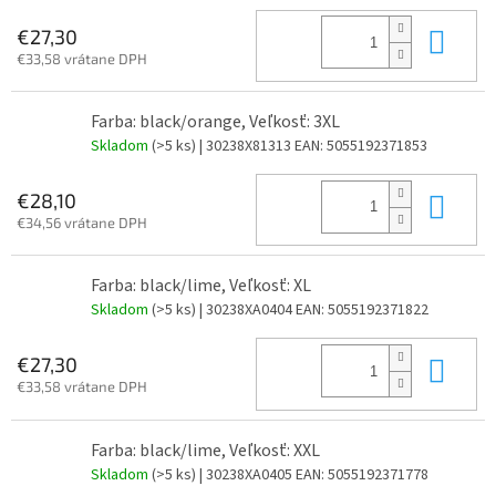
Do 
€27,30
€33,58 vrátane DPH
Farba: black/orange, Veľkosť: 3XL
Skladom
(>5 ks)
| 30238X81313
EAN:
5055192371853
Do 
€28,10
€34,56 vrátane DPH
Farba: black/lime, Veľkosť: XL
Skladom
(>5 ks)
| 30238XA0404
EAN:
5055192371822
Do 
€27,30
€33,58 vrátane DPH
Farba: black/lime, Veľkosť: XXL
Skladom
(>5 ks)
| 30238XA0405
EAN:
5055192371778