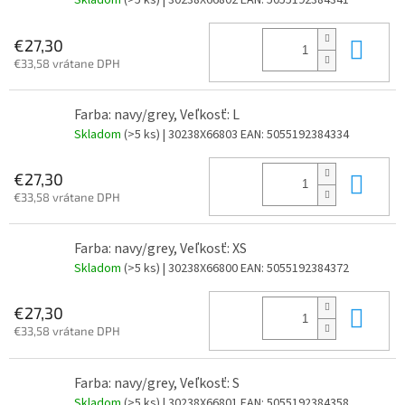
Skladom
(>5 ks)
| 30238X66802
EAN:
5055192384341
Do 
€27,30
€33,58 vrátane DPH
Farba: navy/grey, Veľkosť: L
Skladom
(>5 ks)
| 30238X66803
EAN:
5055192384334
Do 
€27,30
€33,58 vrátane DPH
Farba: navy/grey, Veľkosť: XS
Skladom
(>5 ks)
| 30238X66800
EAN:
5055192384372
Do 
€27,30
€33,58 vrátane DPH
Farba: navy/grey, Veľkosť: S
Skladom
(>5 ks)
| 30238X66801
EAN:
5055192384358