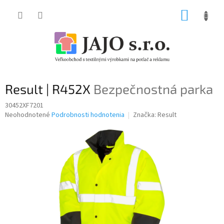
Prejsť
NÁKUP
na
obsah
KOŠÍK
Result | R452X
Bezpečnostná parka
30452XF7201
Priemerné
Neohodnotené
Podrobnosti hodnotenia
Značka:
Result
hodnotenie
produktu
je
0,0
z
5
hviezdičiek.