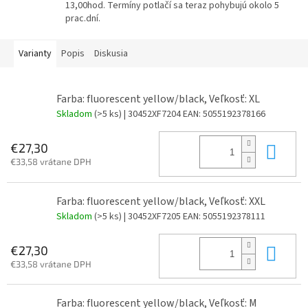
13,00hod. Termíny potlačí sa teraz pohybujú okolo 5
prac.dní.
Varianty
Popis
Diskusia
Farba: fluorescent yellow/black, Veľkosť: XL
Skladom
(>5 ks)
| 30452XF7204
EAN:
5055192378166
Do 
€27,30
€33,58 vrátane DPH
Farba: fluorescent yellow/black, Veľkosť: XXL
Skladom
(>5 ks)
| 30452XF7205
EAN:
5055192378111
Do 
€27,30
€33,58 vrátane DPH
Farba: fluorescent yellow/black, Veľkosť: M