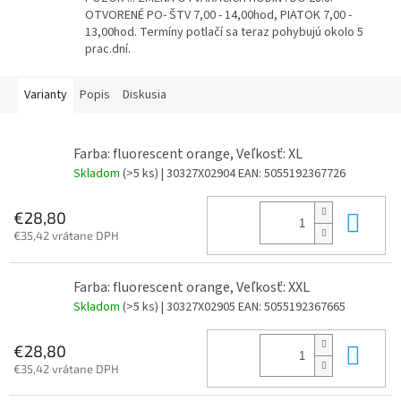
OTVORENÉ PO- ŠTV 7,00 - 14,00hod, PIATOK 7,00 -
13,00hod. Termíny potlačí sa teraz pohybujú okolo 5
prac.dní.
Varianty
Popis
Diskusia
Farba: fluorescent orange, Veľkosť: XL
Skladom
(>5 ks)
| 30327X02904
EAN:
5055192367726
Do 
€28,80
€35,42 vrátane DPH
Farba: fluorescent orange, Veľkosť: XXL
Skladom
(>5 ks)
| 30327X02905
EAN:
5055192367665
Do 
€28,80
€35,42 vrátane DPH