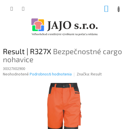
Prejsť
NÁKUP
na
obsah
KOŠÍK
Result | R327X
Bezpečnostné cargo
nohavice
30327X02900
Priemerné
Neohodnotené
Podrobnosti hodnotenia
Značka:
Result
hodnotenie
produktu
je
0,0
z
5
hviezdičiek.