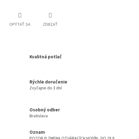
OPÝTAŤ SA
ZDIEĽAŤ
Kvalitná potlač
Rýchle doručenie
Zvyčajne do 3 dní
Osobný odber
Bratislava
Oznam
POZOR !!! ZMENA OTVÁRACÍCH HODÍN : DO 28.8.