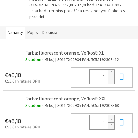
OTVORENÉ PO- ŠTV 7,00 - 14,00hod, PIATOK 7,00 -
13,00hod. Termíny potlačí sa teraz pohybujú okolo 5
prac.dní.
Varianty
Popis
Diskusia
Farba: fluorescent orange, Veľkosť: XL
Skladom
(>5 ks)
| 30117X02904
EAN:
5055192309412
Do 
€43,10
€53,01 vrátane DPH
Farba: fluorescent orange, Veľkosť: XXL
Skladom
(>5 ks)
| 30117X02905
EAN:
5055192309368
Do 
€43,10
€53,01 vrátane DPH