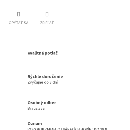
OPÝTAŤ SA
ZDIEĽAŤ
Kvalitná potlač
Rýchle doručenie
Zvyčajne do 3 dní
Osobný odber
Bratislava
Oznam
POZOR !!! ZMENA OTVÁRACÍCH HODÍN : DO 28.8.