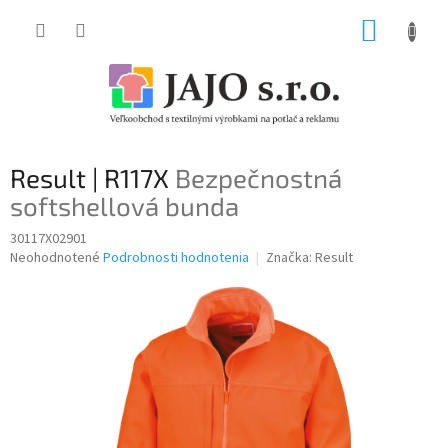
Prejsť
NÁKUP
na
obsah
KOŠÍK
Result | R117X
Bezpečnostná
softshellová bunda
30117X02901
Priemerné
Neohodnotené
Podrobnosti hodnotenia
Značka:
Result
hodnotenie
produktu
je
0,0
z
5
hviezdičiek.