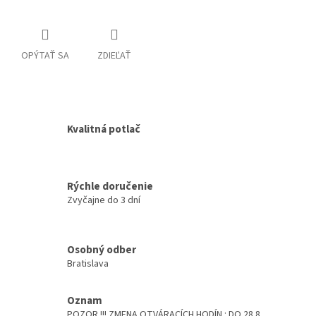
OPÝTAŤ SA
ZDIEĽAŤ
Kvalitná potlač
Rýchle doručenie
Zvyčajne do 3 dní
Osobný odber
Bratislava
Oznam
POZOR !!! ZMENA OTVÁRACÍCH HODÍN : DO 28.8.