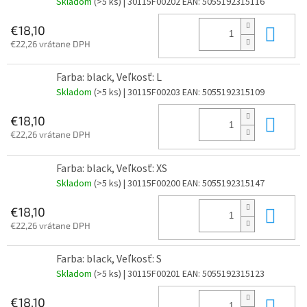
Skladom
(>5 ks)
| 30115F00202
EAN:
5055192315116
Do 
€18,10
€22,26 vrátane DPH
Farba: black, Veľkosť: L
Skladom
(>5 ks)
| 30115F00203
EAN:
5055192315109
Do 
€18,10
€22,26 vrátane DPH
Farba: black, Veľkosť: XS
Skladom
(>5 ks)
| 30115F00200
EAN:
5055192315147
Do 
€18,10
€22,26 vrátane DPH
Farba: black, Veľkosť: S
Skladom
(>5 ks)
| 30115F00201
EAN:
5055192315123
Do 
€18,10