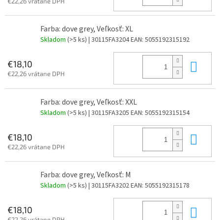
€22,26 vrátane DPH
Farba: dove grey, Veľkosť: XL
Skladom
(>5 ks)
| 30115FA3204
EAN:
5055192315192
Do 
€18,10
€22,26 vrátane DPH
Farba: dove grey, Veľkosť: XXL
Skladom
(>5 ks)
| 30115FA3205
EAN:
5055192315154
Do 
€18,10
€22,26 vrátane DPH
Farba: dove grey, Veľkosť: M
Skladom
(>5 ks)
| 30115FA3202
EAN:
5055192315178
Do 
€18,10
€22,26 vrátane DPH