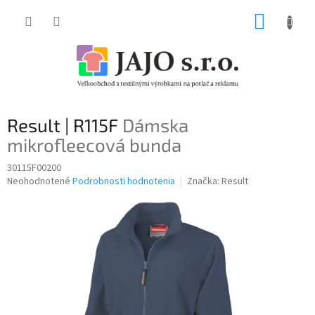
Prejsť
NÁKUP
na
obsah
KOŠÍK
Result | R115F
Dámska
mikrofleecová bunda
30115F00200
Priemerné
Neohodnotené
Podrobnosti hodnotenia
Značka:
Result
hodnotenie
produktu
je
0,0
z
5
hviezdičiek.