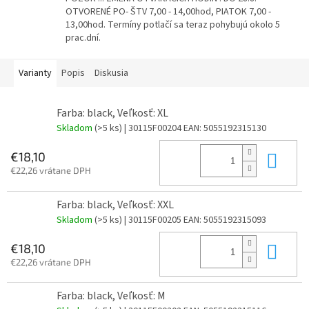
OTVORENÉ PO- ŠTV 7,00 - 14,00hod, PIATOK 7,00 -
13,00hod. Termíny potlačí sa teraz pohybujú okolo 5
prac.dní.
Varianty
Popis
Diskusia
Farba: black, Veľkosť: XL
Skladom
(>5 ks)
| 30115F00204
EAN:
5055192315130
Do 
€18,10
€22,26 vrátane DPH
Farba: black, Veľkosť: XXL
Skladom
(>5 ks)
| 30115F00205
EAN:
5055192315093
Do 
€18,10
€22,26 vrátane DPH
Farba: black, Veľkosť: M