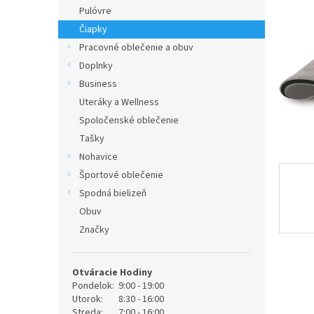
Pulóvre
Čiapky
Pracovné oblečenie a obuv
Doplnky
Business
Uteráky a Wellness
Spoločenské oblečenie
Tašky
Nohavice
Športové oblečenie
Spodná bielizeň
Obuv
Značky
Otváracie Hodiny
Pondelok:
9:00 - 19:00
Utorok:
8:30 - 16:00
Streda:
7:00 - 16:00