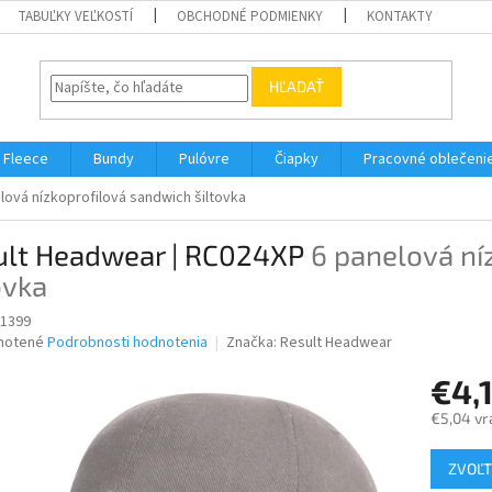
TABUĽKY VEĽKOSTÍ
OBCHODNÉ PODMIENKY
KONTAKTY
HĽADAŤ
Fleece
Bundy
Pulóvre
Čiapky
Pracovné oblečeni
lová nízkoprofilová sandwich šiltovka
ult Headwear | RC024XP
6 panelová ní
ovka
1399
né
notené
Podrobnosti hodnotenia
Značka:
Result Headwear
nie
€4,
u
€5,04 vr
Jednotk
ZVOĽT
cena:
iek.