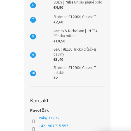
SOL'S | Pulse
Unisex piqué polo
€4,90
Stedman ST2000 | Classic-T
€2,60
James & Nicholson | JN 794
Pánska mikina
€10,50
B&C | #E190
Tričko z ťažkej
bavlny
€3,40
Stedman ST2200 | Classic-T
detské
€2
Kontakt
Pavol Žák
zak
@
zak.sk
+421 903 715 597