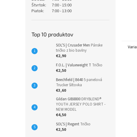
Štvrtok:
7:00 - 15:00
Piatok:
7:00 - 13:00
Top 10 produktov
SOL'S | Crusader Men
Pánske
Varia
tričko z bio bavlny
€2,90
F.O.L. | Valueweight T
Tričko
€2,50
Beechfield | B640
5 panelová
Trucker šiltovka
€3,60
Gildan GIB8800
DRYBLEND®
YOUTH JERSEY POLO SHIRT -
NEW MODEL
€4,50
SOL'S | Regent
Tričko
€2,50