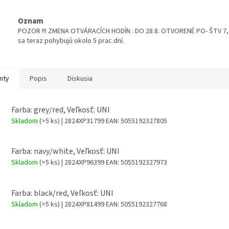
Oznam
POZOR !!! ZMENA OTVÁRACÍCH HODÍN : DO 28.8. OTVORENÉ PO- ŠTV 7,00
sa teraz pohybujú okolo 5 prac.dní.
nty
Popis
Diskusia
Farba: grey/red, Veľkosť: UNI
Skladom
(>5 ks)
| 2824XP31799
EAN:
5055192327805
Farba: navy/white, Veľkosť: UNI
Skladom
(>5 ks)
| 2824XP96399
EAN:
5055192327973
Farba: black/red, Veľkosť: UNI
Skladom
(>5 ks)
| 2824XP81499
EAN:
5055192327768