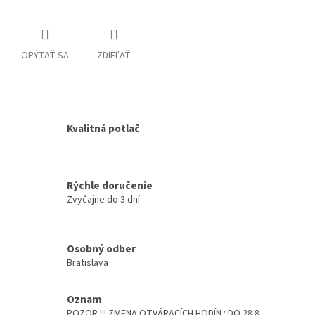
OPÝTAŤ SA
ZDIEĽAŤ
Kvalitná potlač
Rýchle doručenie
Zvyčajne do 3 dní
Osobný odber
Bratislava
Oznam
POZOR !!! ZMENA OTVÁRACÍCH HODÍN : DO 28.8.