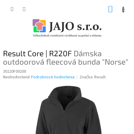
Prejsť
NÁKUP
na
obsah
KOŠÍK
Result Core | R220F
Dámska
outdoorová fleecová bunda "Norse"
30220F00200
Priemerné
Neohodnotené
Podrobnosti hodnotenia
Značka:
Result
hodnotenie
produktu
je
0,0
z
5
hviezdičiek.