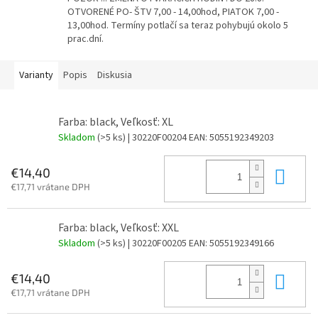
OTVORENÉ PO- ŠTV 7,00 - 14,00hod, PIATOK 7,00 -
13,00hod. Termíny potlačí sa teraz pohybujú okolo 5
prac.dní.
Varianty
Popis
Diskusia
Farba: black, Veľkosť: XL
Skladom
(>5 ks)
| 30220F00204
EAN:
5055192349203
Do 
€14,40
€17,71 vrátane DPH
Farba: black, Veľkosť: XXL
Skladom
(>5 ks)
| 30220F00205
EAN:
5055192349166
Do 
€14,40
€17,71 vrátane DPH