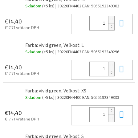
Skladom
(>5 ks)
| 30220FN4402
EAN:
5055192349302
Do 
€14,40
€17,71 vrátane DPH
Farba: vivid green, Veľkosť: L
Skladom
(>5 ks)
| 30220FN4403
EAN:
5055192349296
Do 
€14,40
€17,71 vrátane DPH
Farba: vivid green, Veľkosť: XS
Skladom
(>5 ks)
| 30220FN4400
EAN:
5055192349333
Do 
€14,40
€17,71 vrátane DPH
Farba: vivid green, Veľkosť: S