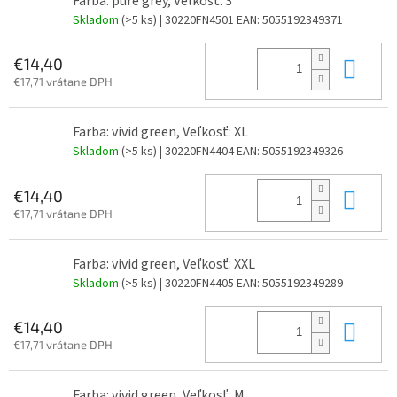
Farba: pure grey, Veľkosť: S
Skladom
(>5 ks)
| 30220FN4501
EAN:
5055192349371
Do 
€14,40
€17,71 vrátane DPH
Farba: vivid green, Veľkosť: XL
Skladom
(>5 ks)
| 30220FN4404
EAN:
5055192349326
Do 
€14,40
€17,71 vrátane DPH
Farba: vivid green, Veľkosť: XXL
Skladom
(>5 ks)
| 30220FN4405
EAN:
5055192349289
Do 
€14,40
€17,71 vrátane DPH
Farba: vivid green, Veľkosť: M