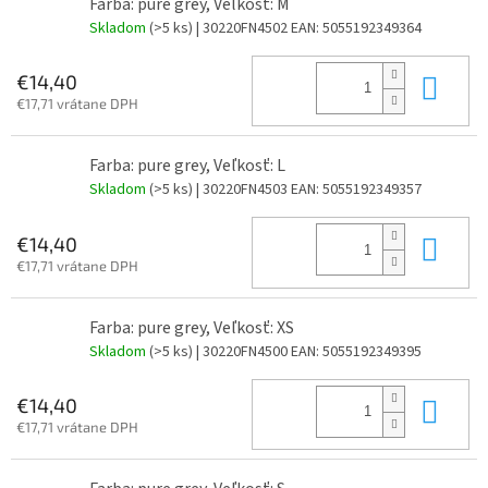
Farba: pure grey, Veľkosť: M
Skladom
(>5 ks)
| 30220FN4502
EAN:
5055192349364
Do 
€14,40
€17,71 vrátane DPH
Farba: pure grey, Veľkosť: L
Skladom
(>5 ks)
| 30220FN4503
EAN:
5055192349357
Do 
€14,40
€17,71 vrátane DPH
Farba: pure grey, Veľkosť: XS
Skladom
(>5 ks)
| 30220FN4500
EAN:
5055192349395
Do 
€14,40
€17,71 vrátane DPH