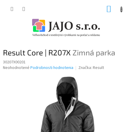
Prejsť
NÁKUP
na
obsah
KOŠÍK
Result Core | R207X
Zimná parka
30207X00201
Priemerné
Neohodnotené
Podrobnosti hodnotenia
Značka:
Result
hodnotenie
produktu
je
0,0
z
5
hviezdičiek.