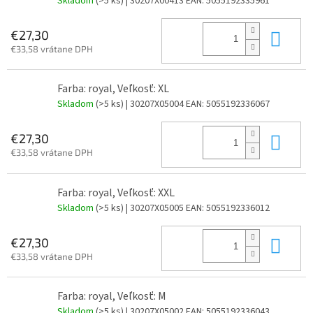
Skladom
(>5 ks)
| 30207X00413
EAN:
5055192335961
Do 
€27,30
€33,58 vrátane DPH
Farba: royal, Veľkosť: XL
Skladom
(>5 ks)
| 30207X05004
EAN:
5055192336067
Do 
€27,30
€33,58 vrátane DPH
Farba: royal, Veľkosť: XXL
Skladom
(>5 ks)
| 30207X05005
EAN:
5055192336012
Do 
€27,30
€33,58 vrátane DPH
Farba: royal, Veľkosť: M
Skladom
(>5 ks)
| 30207X05002
EAN:
5055192336043