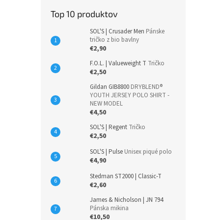
Top 10 produktov
SOL'S | Crusader Men
Pánske
tričko z bio bavlny
€2,90
F.O.L. | Valueweight T
Tričko
€2,50
Gildan GIB8800
DRYBLEND®
YOUTH JERSEY POLO SHIRT -
NEW MODEL
€4,50
SOL'S | Regent
Tričko
€2,50
SOL'S | Pulse
Unisex piqué polo
€4,90
Stedman ST2000 | Classic-T
€2,60
James & Nicholson | JN 794
Pánska mikina
€10,50