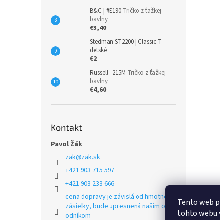
B&C | #E190
Tričko z ťažkej
bavlny
€3,40
Stedman ST2200 | Classic-T
detské
€2
Russell | 215M
Tričko z ťažkej
bavlny
€4,60
Kontakt
Pavol Žák
zak
@
zak.sk
+421 903 715 597
+421 903 233 666
cena dopravy je závislá od hmotnosti
Tento web p
zásielky, bude upresnená našim obch
tohto webu v
odníkom