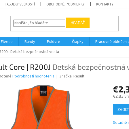
TABUĽKY VEĽKOSTÍ
OBCHODNÉ PODMIENKY
KONTAKTY
HĽADAŤ
Fleece
Bundy
Pulóvre
Čiapky
Pracovné oblečeni
 R200J
Detská bezpečnostná vesta
lt Core | R200J
Detská bezpečnostná 
né
notené
Podrobnosti hodnotenia
Značka:
Result
nie
€2,
u
€2,83 vr
Jednotk
ZVOĽT
cena:
iek.
Detailné 