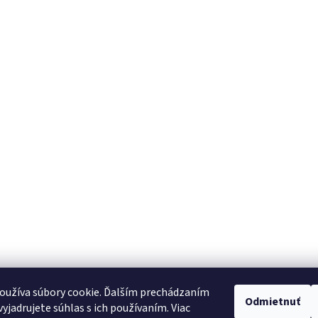
oužíva súbory cookie. Ďalším prechádzaním
Odmietnuť
yjadrujete súhlas s ich používaním. Viac