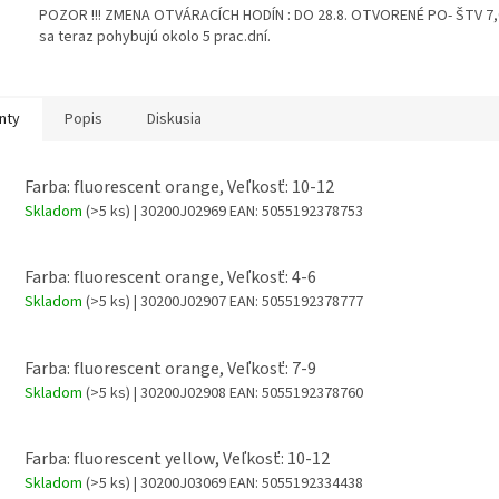
POZOR !!! ZMENA OTVÁRACÍCH HODÍN : DO 28.8. OTVORENÉ PO- ŠTV 7,00
sa teraz pohybujú okolo 5 prac.dní.
nty
Popis
Diskusia
Farba: fluorescent orange, Veľkosť: 10-12
Skladom
(>5 ks)
| 30200J02969
EAN:
5055192378753
Farba: fluorescent orange, Veľkosť: 4-6
Skladom
(>5 ks)
| 30200J02907
EAN:
5055192378777
Farba: fluorescent orange, Veľkosť: 7-9
Skladom
(>5 ks)
| 30200J02908
EAN:
5055192378760
Farba: fluorescent yellow, Veľkosť: 10-12
Skladom
(>5 ks)
| 30200J03069
EAN:
5055192334438