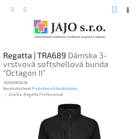
Prejsť
NÁKUP
na
obsah
KOŠÍK
Regatta | TRA689
Dámska 3-
vrstvová softshellová bunda
"Octagon II"
36A6898082B
Priemerné
Neohodnotené
Podrobnosti hodnotenia
hodnotenie
Značka:
Regatta Professional
produktu
je
0,0
z
5
hviezdičiek.