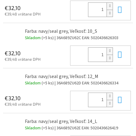
Do 
€32,10
€39,48 vrátane DPH
Farba: navy/seal grey, Veľkosť: 10_S
Skladom
(>5 ks)
| 36A689ZU62C
EAN:
5020436626303
Do 
€32,10
€39,48 vrátane DPH
Farba: navy/seal grey, Veľkosť: 12_M
Skladom
(>5 ks)
| 36A689ZU62D
EAN:
5020436626334
Do 
€32,10
€39,48 vrátane DPH
Farba: navy/seal grey, Veľkosť: 14_L
Skladom
(>5 ks)
| 36A689ZU62E
EAN:
5020436626419