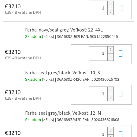
Do 
€32,10
€39,48 vrátane DPH
Farba: navy/seal grey, Veľkosť: 22_4XL
Skladom
(>5 ks)
| 36A689ZU62I
EAN:
5051522950446
Do 
€32,10
€39,48 vrátane DPH
Farba: seal grey/black, Veľkosť: 10_S
Skladom
(>5 ks)
| 36A689ZR42C
EAN:
5020436626792
Do 
€32,10
€39,48 vrátane DPH
Farba: seal grey/black, Veľkosť: 12_M
Skladom
(>5 ks)
| 36A689ZR42D
EAN:
5020436626808
Do 
€32,10