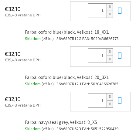
Do 
€32,10
€39,48 vrátane DPH
Farba: oxford blue/black, Veľkosť: 18_XXL
Skladom
(>5 ks)
| 36A689ZR12G
EAN:
5020436626778
Do 
€32,10
€39,48 vrátane DPH
Farba: oxford blue/black, Veľkosť: 20_3XL
Skladom
(>5 ks)
| 36A689ZR12H
EAN:
5020436626785
Do 
€32,10
€39,48 vrátane DPH
Farba: navy/seal grey, Veľkosť: 8_XS
Skladom
(>5 ks)
| 36A689ZU62B
EAN:
5051522950439