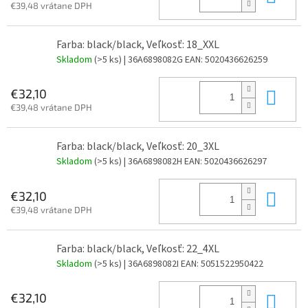
€39,48 vrátane DPH
Farba: black/black, Veľkosť: 18_XXL
Skladom
(>5 ks)
| 36A6898082G
EAN:
5020436626259
Do 
€32,10
€39,48 vrátane DPH
Farba: black/black, Veľkosť: 20_3XL
Skladom
(>5 ks)
| 36A6898082H
EAN:
5020436626297
Do 
€32,10
€39,48 vrátane DPH
Farba: black/black, Veľkosť: 22_4XL
Skladom
(>5 ks)
| 36A6898082I
EAN:
5051522950422
Do 
€32,10