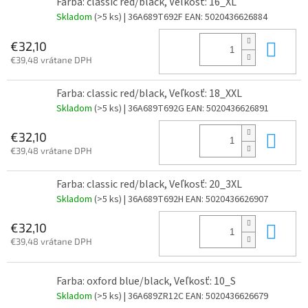
Farba: classic red/black, Veľkosť: 16_XL
Skladom
(>5 ks)
| 36A689T692F
EAN:
5020436626884
Do 
€32,10
€39,48 vrátane DPH
Farba: classic red/black, Veľkosť: 18_XXL
Skladom
(>5 ks)
| 36A689T692G
EAN:
5020436626891
Do 
€32,10
€39,48 vrátane DPH
Farba: classic red/black, Veľkosť: 20_3XL
Skladom
(>5 ks)
| 36A689T692H
EAN:
5020436626907
Do 
€32,10
€39,48 vrátane DPH
Farba: oxford blue/black, Veľkosť: 10_S
Skladom
(>5 ks)
| 36A689ZR12C
EAN:
5020436626679