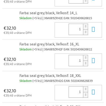
€39,48 vrátane DPH
Farba: seal grey/black, Veľkosť: 14_L
Skladom
(>5 ks)
| 36A689ZR42E
EAN:
5020436626815
Do 
€32,10
€39,48 vrátane DPH
Farba: seal grey/black, Veľkosť: 16_XL
Skladom
(>5 ks)
| 36A689ZR42F
EAN:
5020436626822
Do 
€32,10
€39,48 vrátane DPH
Farba: seal grey/black, Veľkosť: 18_XXL
Skladom
(>5 ks)
| 36A689ZR42G
EAN:
5020436626839
Do 
€32,10
€39,48 vrátane DPH