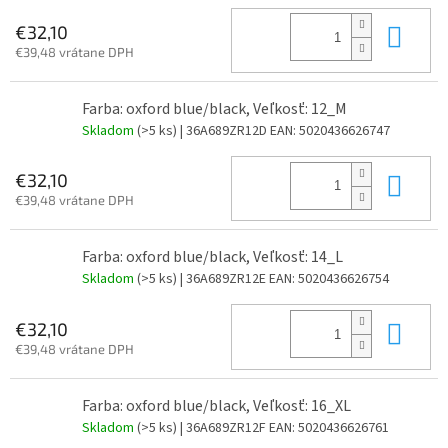
Do 
€32,10
€39,48 vrátane DPH
Farba: oxford blue/black, Veľkosť: 12_M
Skladom
(>5 ks)
| 36A689ZR12D
EAN:
5020436626747
Do 
€32,10
€39,48 vrátane DPH
Farba: oxford blue/black, Veľkosť: 14_L
Skladom
(>5 ks)
| 36A689ZR12E
EAN:
5020436626754
Do 
€32,10
€39,48 vrátane DPH
Farba: oxford blue/black, Veľkosť: 16_XL
Skladom
(>5 ks)
| 36A689ZR12F
EAN:
5020436626761