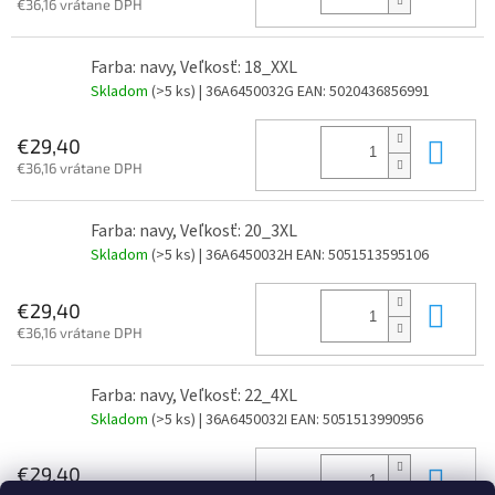
€36,16 vrátane DPH
Farba: navy, Veľkosť: 18_XXL
Skladom
(>5 ks)
| 36A6450032G
EAN:
5020436856991
Do 
€29,40
€36,16 vrátane DPH
Farba: navy, Veľkosť: 20_3XL
Skladom
(>5 ks)
| 36A6450032H
EAN:
5051513595106
Do 
€29,40
€36,16 vrátane DPH
Farba: navy, Veľkosť: 22_4XL
Skladom
(>5 ks)
| 36A6450032I
EAN:
5051513990956
Do 
€29,40