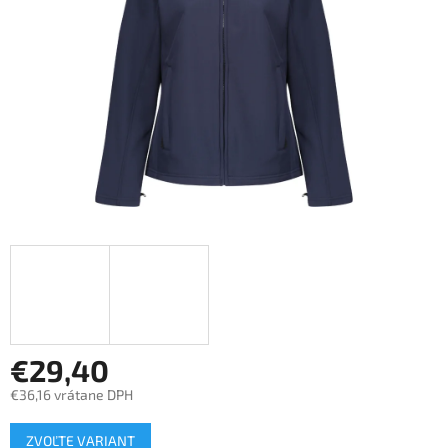
€29,40
€36,16 vrátane DPH
Jednotková
ZVOĽTE VARIANT
cena: