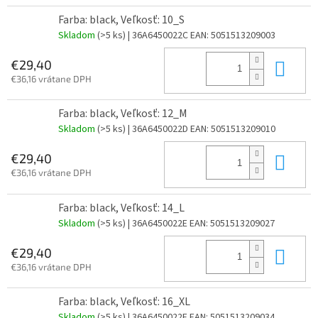
Farba: black, Veľkosť: 10_S
Skladom
(>5 ks)
| 36A6450022C
EAN:
5051513209003
Do 
€29,40
€36,16 vrátane DPH
Farba: black, Veľkosť: 12_M
Skladom
(>5 ks)
| 36A6450022D
EAN:
5051513209010
Do 
€29,40
€36,16 vrátane DPH
Farba: black, Veľkosť: 14_L
Skladom
(>5 ks)
| 36A6450022E
EAN:
5051513209027
Do 
€29,40
€36,16 vrátane DPH
Farba: black, Veľkosť: 16_XL
Skladom
(>5 ks)
| 36A6450022F
EAN:
5051513209034