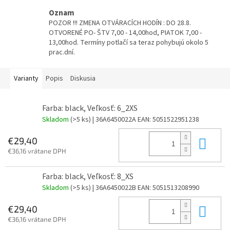
Oznam
POZOR !!! ZMENA OTVÁRACÍCH HODÍN : DO 28.8.
OTVORENÉ PO- ŠTV 7,00 - 14,00hod, PIATOK 7,00 -
13,00hod. Termíny potlačí sa teraz pohybujú okolo 5
prac.dní.
Varianty
Popis
Diskusia
Farba: black, Veľkosť: 6_2XS
Skladom
(>5 ks)
| 36A6450022A
EAN:
5051522951238
Do 
€29,40
€36,16 vrátane DPH
Farba: black, Veľkosť: 8_XS
Skladom
(>5 ks)
| 36A6450022B
EAN:
5051513208990
Do 
€29,40
€36,16 vrátane DPH