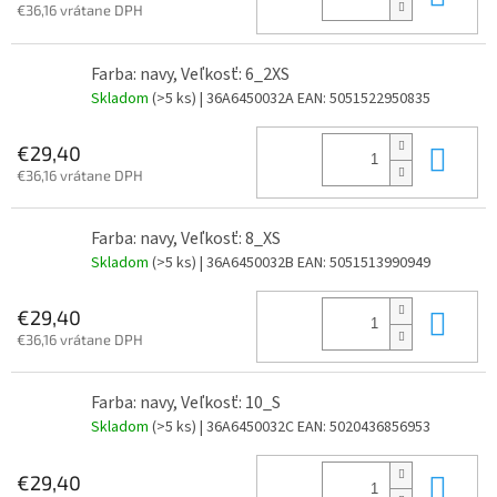
€36,16 vrátane DPH
Farba: navy, Veľkosť: 6_2XS
Skladom
(>5 ks)
| 36A6450032A
EAN:
5051522950835
Do 
€29,40
€36,16 vrátane DPH
Farba: navy, Veľkosť: 8_XS
Skladom
(>5 ks)
| 36A6450032B
EAN:
5051513990949
Do 
€29,40
€36,16 vrátane DPH
Farba: navy, Veľkosť: 10_S
Skladom
(>5 ks)
| 36A6450032C
EAN:
5020436856953
Do 
€29,40