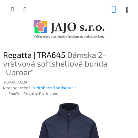
Prejsť
NÁKUP
na
obsah
KOŠÍK
Regatta | TRA645
Dámska 2-
vrstvová softshellová bunda
"Uproar"
36A6450022A
Priemerné
Neohodnotené
Podrobnosti hodnotenia
hodnotenie
Značka:
Regatta Professional
produktu
je
0,0
z
5
hviezdičiek.