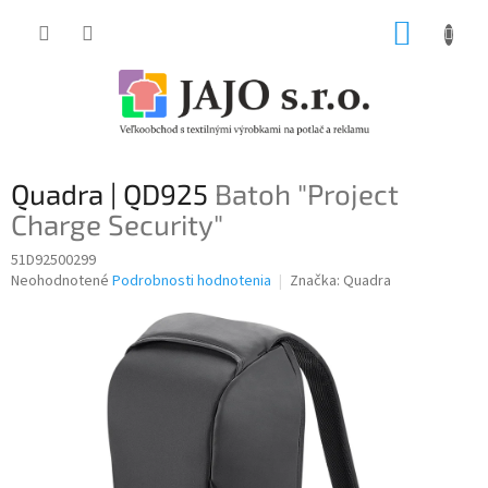
Prejsť
NÁKUP
na
obsah
KOŠÍK
Quadra | QD925
Batoh "Project
Charge Security"
51D92500299
Priemerné
Neohodnotené
Podrobnosti hodnotenia
Značka:
Quadra
hodnotenie
produktu
je
0,0
z
5
hviezdičiek.