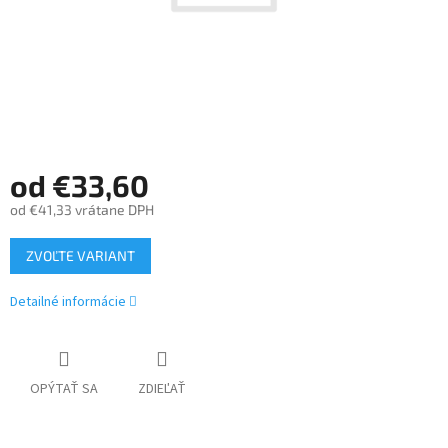
od
€33,60
od
€41,33
vrátane DPH
Jednotková
ZVOĽTE VARIANT
cena:
Detailné informácie
OPÝTAŤ SA
ZDIEĽAŤ