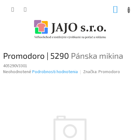
Prejsť
NÁKUP
na
obsah
KOŠÍK
Promodoro | 5290
Pánska mikina
405290V3301
Priemerné
Neohodnotené
Podrobnosti hodnotenia
Značka:
Promodoro
hodnotenie
produktu
je
0,0
z
5
hviezdičiek.