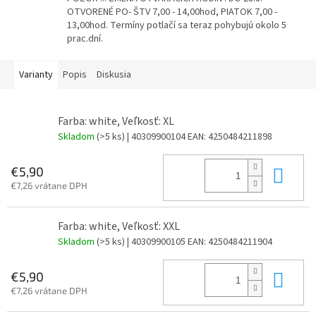
OTVORENÉ PO- ŠTV 7,00 - 14,00hod, PIATOK 7,00 -
13,00hod. Termíny potlačí sa teraz pohybujú okolo 5
prac.dní.
Varianty
Popis
Diskusia
Farba: white, Veľkosť: XL
Skladom
(>5 ks)
| 40309900104
EAN:
4250484211898
Do 
€5,90
€7,26 vrátane DPH
Farba: white, Veľkosť: XXL
Skladom
(>5 ks)
| 40309900105
EAN:
4250484211904
Do 
€5,90
€7,26 vrátane DPH