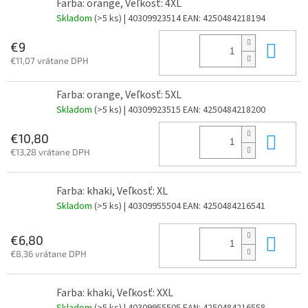
Farba: orange, Veľkosť: 4XL
Skladom
(>5 ks)
| 40309923514
EAN:
4250484218194
Do 
€9
€11,07 vrátane DPH
Farba: orange, Veľkosť: 5XL
Skladom
(>5 ks)
| 40309923515
EAN:
4250484218200
Do 
€10,80
€13,28 vrátane DPH
Farba: khaki, Veľkosť: XL
Skladom
(>5 ks)
| 40309955504
EAN:
4250484216541
Do 
€6,80
€8,36 vrátane DPH
Farba: khaki, Veľkosť: XXL