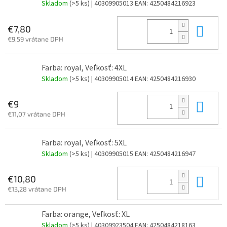
Skladom
(>5 ks)
| 40309905013
EAN:
4250484216923
Do 
€7,80
€9,59 vrátane DPH
Farba: royal, Veľkosť: 4XL
Skladom
(>5 ks)
| 40309905014
EAN:
4250484216930
Do 
€9
€11,07 vrátane DPH
Farba: royal, Veľkosť: 5XL
Skladom
(>5 ks)
| 40309905015
EAN:
4250484216947
Do 
€10,80
€13,28 vrátane DPH
Farba: orange, Veľkosť: XL
Skladom
(>5 ks)
| 40309923504
EAN:
4250484218163