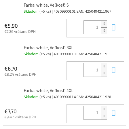
Farba: white, Veľkosť: S
Skladom
(>5 ks)
| 40309900101
EAN:
4250484211867
Do 
€5,90
€7,26 vrátane DPH
Farba: white, Veľkosť: 3XL
Skladom
(>5 ks)
| 40309900113
EAN:
4250484211911
Do 
€6,70
€8,24 vrátane DPH
Farba: white, Veľkosť: 4XL
Skladom
(>5 ks)
| 40309900114
EAN:
4250484211928
Do 
€7,70
€9,47 vrátane DPH