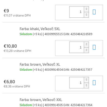
Do 
€9
€11,07 vrátane DPH
Farba: khaki, Veľkosť: 5XL
Skladom
(>5 ks)
| 40309955515
EAN:
4250484216589
Do 
€10,80
€13,28 vrátane DPH
Farba: brown, Veľkosť: XL
Skladom
(>5 ks)
| 40309914504
EAN:
4250484217357
Do 
€6,80
€8,36 vrátane DPH
Farba: brown, Veľkosť: XXL
Skladom
(>5 ks)
| 40309914505
EAN:
4250484217364