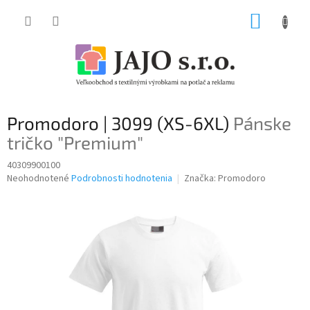
Prejsť
NÁKUP
na
obsah
KOŠÍK
Promodoro | 3099 (XS-6XL)
Pánske
tričko "Premium"
40309900100
Priemerné
Neohodnotené
Podrobnosti hodnotenia
Značka:
Promodoro
hodnotenie
produktu
je
0,0
z
5
hviezdičiek.