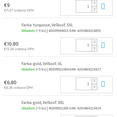
Do 
€9
€11,07 vrátane DPH
Farba: turquoise, Veľkosť: 5XL
Skladom
(>5 ks)
| 40309944015
EAN:
4250484216855
Do 
€10,80
€13,28 vrátane DPH
Farba: gold, Veľkosť: XL
Skladom
(>5 ks)
| 40309921004
EAN:
4250484215827
Do 
€6,80
€8,36 vrátane DPH
Farba: gold, Veľkosť: XXL
Skladom
(>5 ks)
| 40309921005
EAN:
4250484215834