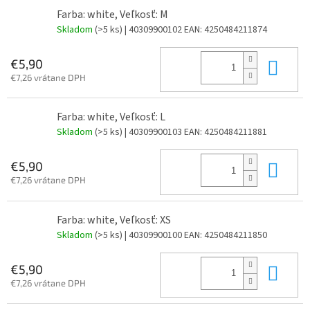
Farba: white, Veľkosť: M
Skladom
(>5 ks)
| 40309900102
EAN:
4250484211874
Do 
€5,90
€7,26 vrátane DPH
Farba: white, Veľkosť: L
Skladom
(>5 ks)
| 40309900103
EAN:
4250484211881
Do 
€5,90
€7,26 vrátane DPH
Farba: white, Veľkosť: XS
Skladom
(>5 ks)
| 40309900100
EAN:
4250484211850
Do 
€5,90
€7,26 vrátane DPH