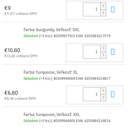
Do 
€9
€11,07 vrátane DPH
Farba: burgundy, Veľkosť: 5XL
Skladom
(>5 ks)
| 40309937015
EAN:
4250484217579
Do 
€10,80
€13,28 vrátane DPH
Farba: turquoise, Veľkosť: XL
Skladom
(>5 ks)
| 40309944004
EAN:
4250484216817
Do 
€6,80
€8,36 vrátane DPH
Farba: turquoise, Veľkosť: XXL
Skladom
(>5 ks)
| 40309944005
EAN:
4250484216824