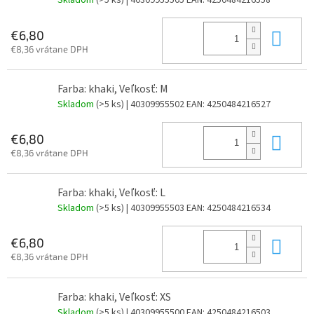
Skladom
(>5 ks)
| 40309955505
EAN:
4250484216558
Do 
€6,80
€8,36 vrátane DPH
Farba: khaki, Veľkosť: M
Skladom
(>5 ks)
| 40309955502
EAN:
4250484216527
Do 
€6,80
€8,36 vrátane DPH
Farba: khaki, Veľkosť: L
Skladom
(>5 ks)
| 40309955503
EAN:
4250484216534
Do 
€6,80
€8,36 vrátane DPH
Farba: khaki, Veľkosť: XS
Skladom
(>5 ks)
| 40309955500
EAN:
4250484216503