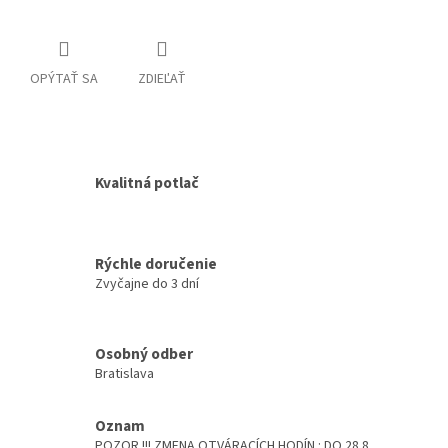
OPÝTAŤ SA
ZDIEĽAŤ
Kvalitná potlač
Rýchle doručenie
Zvyčajne do 3 dní
Osobný odber
Bratislava
Oznam
POZOR !!! ZMENA OTVÁRACÍCH HODÍN : DO 28.8.