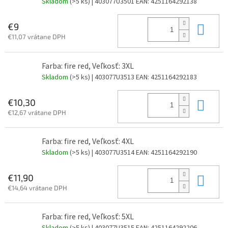
Skladom
(>5 ks)
| 403077U3501
EAN:
4251164292138
Do 
€9
€11,07 vrátane DPH
Farba: fire red, Veľkosť: 3XL
Skladom
(>5 ks)
| 403077U3513
EAN:
4251164292183
Do 
€10,30
€12,67 vrátane DPH
Farba: fire red, Veľkosť: 4XL
Skladom
(>5 ks)
| 403077U3514
EAN:
4251164292190
Do 
€11,90
€14,64 vrátane DPH
Farba: fire red, Veľkosť: 5XL