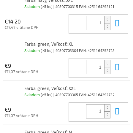
Farba: navy, Veľkosť: 5XL
Skladom
(>5 ks)
| 40307700315
EAN:
4251164292121
Do 
€14,20
€17,47 vrátane DPH
Farba: green, Veľkosť: XL
Skladom
(>5 ks)
| 40307703304
EAN:
4251164292725
Do 
€9
€11,07 vrátane DPH
Farba: green, Veľkosť: XXL
Skladom
(>5 ks)
| 40307703305
EAN:
4251164292732
Do 
€9
€11,07 vrátane DPH
Farba: green, Veľkosť: M