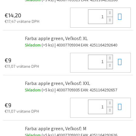
Skladom
(>5 ks)
| 403077U3515
EAN:
4251164292206
Do 
€14,20
€17,47 vrátane DPH
Farba: apple green, Veľkosť: XL
Skladom
(>5 ks)
| 40307709304
EAN:
4251164292640
Do 
€9
€11,07 vrátane DPH
Farba: apple green, Veľkosť: XXL
Skladom
(>5 ks)
| 40307709305
EAN:
4251164292657
Do 
€9
€11,07 vrátane DPH
Farba: apple green, Veľkosť: M
Skladom
(>5 ks)
| 40307709302
EAN:
4251164292626