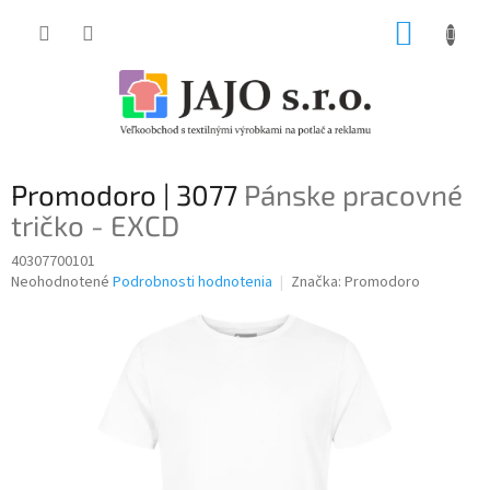
Prejsť
NÁKUP
na
obsah
KOŠÍK
Promodoro | 3077
Pánske pracovné
tričko - EXCD
40307700101
Priemerné
Neohodnotené
Podrobnosti hodnotenia
Značka:
Promodoro
hodnotenie
produktu
je
0,0
z
5
hviezdičiek.