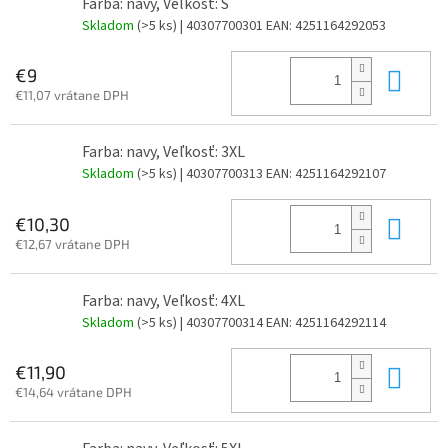
Farba: navy, Veľkosť: S
Skladom
(>5 ks)
| 40307700301
EAN:
4251164292053
Do 
€9
€11,07 vrátane DPH
Farba: navy, Veľkosť: 3XL
Skladom
(>5 ks)
| 40307700313
EAN:
4251164292107
Do 
€10,30
€12,67 vrátane DPH
Farba: navy, Veľkosť: 4XL
Skladom
(>5 ks)
| 40307700314
EAN:
4251164292114
Do 
€11,90
€14,64 vrátane DPH