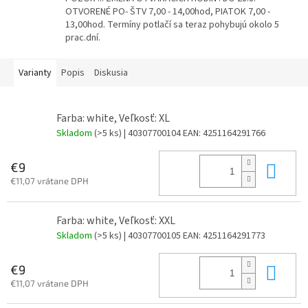
OTVORENÉ PO- ŠTV 7,00 - 14,00hod, PIATOK 7,00 -
13,00hod. Termíny potlačí sa teraz pohybujú okolo 5
prac.dní.
Varianty
Popis
Diskusia
Farba: white, Veľkosť: XL
Skladom
(>5 ks)
| 40307700104
EAN:
4251164291766
Do 
€9
€11,07 vrátane DPH
Farba: white, Veľkosť: XXL
Skladom
(>5 ks)
| 40307700105
EAN:
4251164291773
Do 
€9
€11,07 vrátane DPH