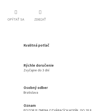
OPÝTAŤ SA
ZDIEĽAŤ
Kvalitná potlač
Rýchle doručenie
Zvyčajne do 3 dní
Osobný odber
Bratislava
Oznam
POZOR !!! ZMENA OTVÁRACÍCH HODÍN : DO 28.8.