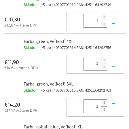
Skladom
(>5 ks)
| 40307703313
EAN:
4251164292749
Do 
€10,30
€12,67 vrátane DPH
Farba: green, Veľkosť: 4XL
Skladom
(>5 ks)
| 40307703314
EAN:
4251164292756
Do 
€11,90
€14,64 vrátane DPH
Farba: green, Veľkosť: 5XL
Skladom
(>5 ks)
| 40307703315
EAN:
4251164292763
Do 
€14,20
€17,47 vrátane DPH
Farba: cobalt blue, Veľkosť: XL