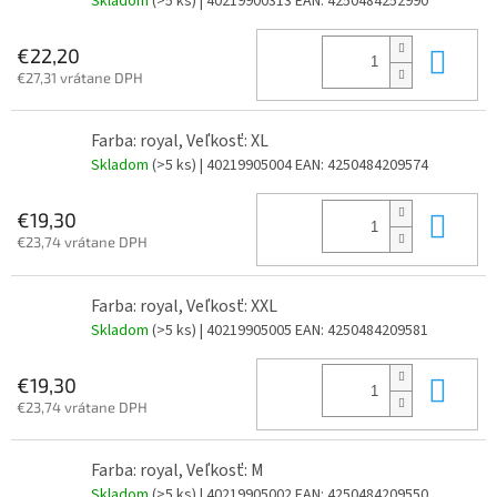
Skladom
(>5 ks)
| 40219900313
EAN:
4250484252990
Do 
€22,20
€27,31 vrátane DPH
Farba: royal, Veľkosť: XL
Skladom
(>5 ks)
| 40219905004
EAN:
4250484209574
Do 
€19,30
€23,74 vrátane DPH
Farba: royal, Veľkosť: XXL
Skladom
(>5 ks)
| 40219905005
EAN:
4250484209581
Do 
€19,30
€23,74 vrátane DPH
Farba: royal, Veľkosť: M
Skladom
(>5 ks)
| 40219905002
EAN:
4250484209550