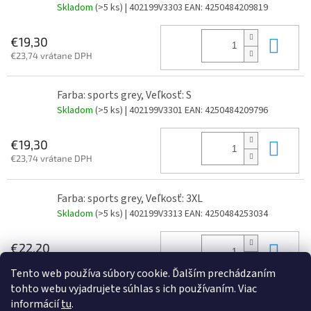
Skladom
(>5 ks)
| 402199V3303
EAN:
4250484209819
Do 
€19,30
€23,74 vrátane DPH
Farba: sports grey, Veľkosť: S
Skladom
(>5 ks)
| 402199V3301
EAN:
4250484209796
Do 
€19,30
€23,74 vrátane DPH
Farba: sports grey, Veľkosť: 3XL
Skladom
(>5 ks)
| 402199V3313
EAN:
4250484253034
Do 
€22,20
€27,31 vrátane DPH
Tento web používa súbory cookie. Ďalším prechádzaním
tohto webu vyjadrujete súhlas s ich používaním. Viac
informácií
tu
.