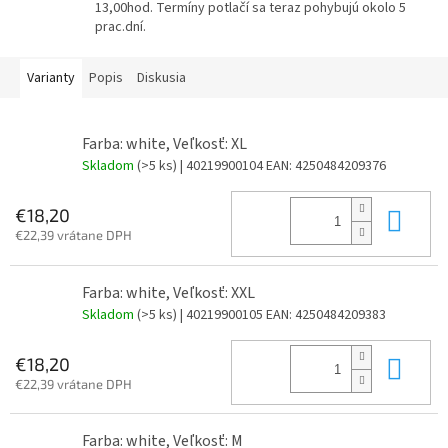
13,00hod. Termíny potlačí sa teraz pohybujú okolo 5
prac.dní.
Varianty
Popis
Diskusia
Farba: white, Veľkosť: XL
Skladom
(>5 ks)
| 40219900104
EAN:
4250484209376
Do 
€18,20
€22,39 vrátane DPH
Farba: white, Veľkosť: XXL
Skladom
(>5 ks)
| 40219900105
EAN:
4250484209383
Do 
€18,20
€22,39 vrátane DPH
Farba: white, Veľkosť: M