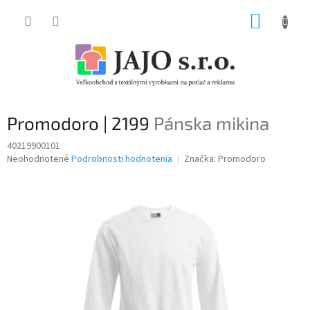
Prejsť
NÁKUP
na
obsah
KOŠÍK
Promodoro | 2199
Pánska mikina
40219900101
Priemerné
Neohodnotené
Podrobnosti hodnotenia
Značka:
Promodoro
hodnotenie
produktu
je
0,0
z
5
hviezdičiek.