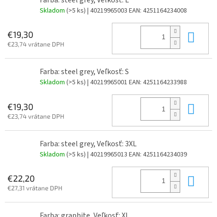
Farba: steel grey, Veľkosť: L
Skladom
(>5 ks)
| 40219965003
EAN:
4251164234008
Do 
€19,30
€23,74 vrátane DPH
Farba: steel grey, Veľkosť: S
Skladom
(>5 ks)
| 40219965001
EAN:
4251164233988
Do 
€19,30
€23,74 vrátane DPH
Farba: steel grey, Veľkosť: 3XL
Skladom
(>5 ks)
| 40219965013
EAN:
4251164234039
Do 
€22,20
€27,31 vrátane DPH
Farba: graphite, Veľkosť: XL