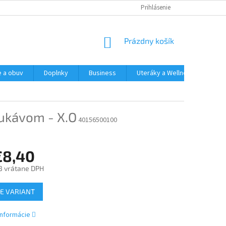
Prihlásenie
NÁKUPNÝ
Prázdny košík
KOŠÍK
e a obuv
Doplnky
Business
Uteráky a Wellness
Spo
rukávom - X.O
40156500100
€8,40
3
vrátane DPH
ová
E VARIANT
informácie