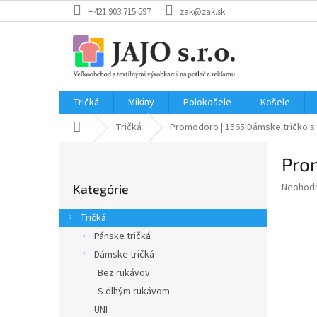
Prejsť
+421 903 715 597
zak@zak.sk
na
obsah
Tričká
Mikiny
Polokošele
Košele
Domov
Tričká
Promodoro | 1565
Dámske tričko s
B
Pro
o
Preskočiť
č
Priemer
Neohod
Kategórie
kategórie
n
hodnote
ý
produkt
Tričká
p
je
Pánske tričká
0,0
a
z
Dámske tričká
n
5
e
Bez rukávov
hviezdič
l
S dlhým rukávom
UNI