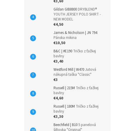
€3,60
Gildan GIB8800
DRYBLEND®
YOUTH JERSEY POLO SHIRT -
NEW MODEL
€4,50
James & Nicholson | JN 794
Pánska mikina
€10,50
B&C | #E190
Tričko z ťažkej
bavlny
€3,40
Westford Mill | W470
Jutová
nákupná taška "Classic"
€3
Russell | 215M
Tričko z ťažkej
bavlny
€4,60
Russell | 180M
Tričko z ťažkej
bavlny
€3,30
Beechfield | B10
5 panelová
šiltovka "Original"