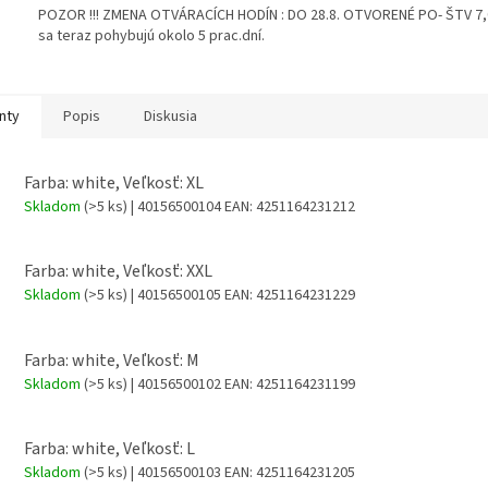
POZOR !!! ZMENA OTVÁRACÍCH HODÍN : DO 28.8. OTVORENÉ PO- ŠTV 7,00
sa teraz pohybujú okolo 5 prac.dní.
nty
Popis
Diskusia
Farba: white, Veľkosť: XL
Skladom
(>5 ks)
| 40156500104
EAN:
4251164231212
Farba: white, Veľkosť: XXL
Skladom
(>5 ks)
| 40156500105
EAN:
4251164231229
Farba: white, Veľkosť: M
Skladom
(>5 ks)
| 40156500102
EAN:
4251164231199
Farba: white, Veľkosť: L
Skladom
(>5 ks)
| 40156500103
EAN:
4251164231205