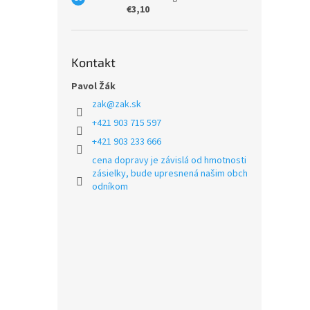
€3,10
Kontakt
Pavol Žák
zak
@
zak.sk
+421 903 715 597
+421 903 233 666
cena dopravy je závislá od hmotnosti
zásielky, bude upresnená našim obch
odníkom