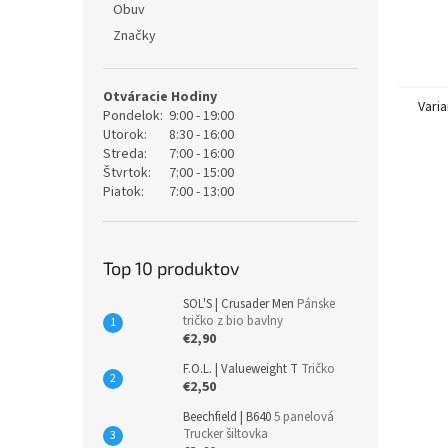
Obuv
Značky
Otváracie Hodiny
Varia
Pondelok:
9:00 - 19:00
Utorok:
8:30 - 16:00
Streda:
7:00 - 16:00
Štvrtok:
7:00 - 15:00
Piatok:
7:00 - 13:00
Top 10 produktov
SOL'S | Crusader Men
Pánske
tričko z bio bavlny
€2,90
F.O.L. | Valueweight T
Tričko
€2,50
Beechfield | B640
5 panelová
Trucker šiltovka