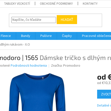
TABUĽKY VEĽKOSTÍ
OBCHODNÉ PODMIENKY
KONTAKTY
HĽADAŤ
Fleece
Bundy
Pulóvre
Čiapky
Pracovné oblečeni
 dlhým rukávom - X.O
modoro | 1565
Dámske tričko s dlhým 
né
notené
Podrobnosti hodnotenia
Značka:
Promodoro
nie
od
u
od
€10,3
Jednotk
ZVOĽT
cena:
iek.
Detailné 