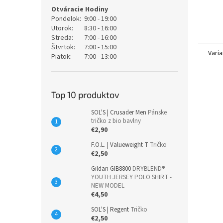
Otváracie Hodiny
Pondelok:
9:00 - 19:00
Utorok:
8:30 - 16:00
Streda:
7:00 - 16:00
Štvrtok:
7:00 - 15:00
Varia
Piatok:
7:00 - 13:00
Top 10 produktov
SOL'S | Crusader Men
Pánske
tričko z bio bavlny
€2,90
F.O.L. | Valueweight T
Tričko
€2,50
Gildan GIB8800
DRYBLEND®
YOUTH JERSEY POLO SHIRT -
NEW MODEL
€4,50
SOL'S | Regent
Tričko
€2,50