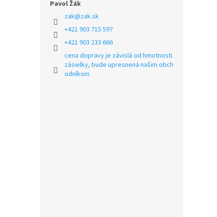
Pavol Žák
zak
@
zak.sk
+421 903 715 597
+421 903 233 666
cena dopravy je závislá od hmotnosti
zásielky, bude upresnená našim obch
odníkom