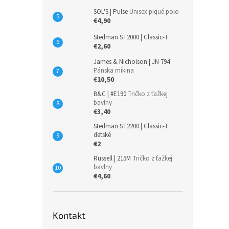
SOL'S | Pulse
Unisex piqué polo
€4,90
Stedman ST2000 | Classic-T
€2,60
James & Nicholson | JN 794
Pánska mikina
€10,50
B&C | #E190
Tričko z ťažkej
bavlny
€3,40
Stedman ST2200 | Classic-T
detské
€2
Russell | 215M
Tričko z ťažkej
bavlny
€4,60
Kontakt