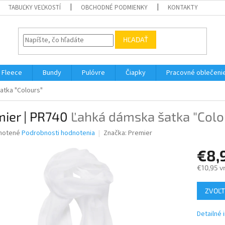
TABUĽKY VEĽKOSTÍ
OBCHODNÉ PODMIENKY
KONTAKTY
HĽADAŤ
Fleece
Bundy
Pulóvre
Čiapky
Pracovné oblečeni
atka "Colours"
mier | PR740
Ľahká dámska šatka "Colo
né
notené
Podrobnosti hodnotenia
Značka:
Premier
nie
€8,
u
€10,95 v
Jednotk
ZVOĽT
cena:
iek.
Detailné 