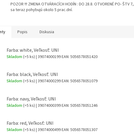
POZOR !!! ZMENA OTVÁRACÍCH HODÍN : DO 28.8. OTVORENÉ PO- ŠTV 7,00
sa teraz pohybujú okolo 5 prac.dní.
nty
Popis
Diskusia
Farba: white, Veľkosť: UNI
Skladom
(>5 ks)
| 39074000199
EAN:
5056578051420
Farba: black, Veľkosť: UNI
Skladom
(>5 ks)
| 39074000299
EAN:
5056578051079
Farba: navy, Veľkosť: UNI
Skladom
(>5 ks)
| 39074000399
EAN:
5056578051246
Farba: red, Veľkosť: UNI
Skladom
(>5 ks)
| 39074000499
EAN:
5056578051307