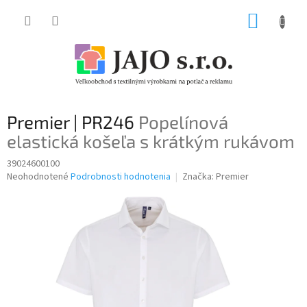
Prejsť
NÁKUP
na
obsah
KOŠÍK
Premier | PR246
Popelínová
elastická košeľa s krátkým rukávom
39024600100
Priemerné
Neohodnotené
Podrobnosti hodnotenia
Značka:
Premier
hodnotenie
produktu
je
0,0
z
5
hviezdičiek.