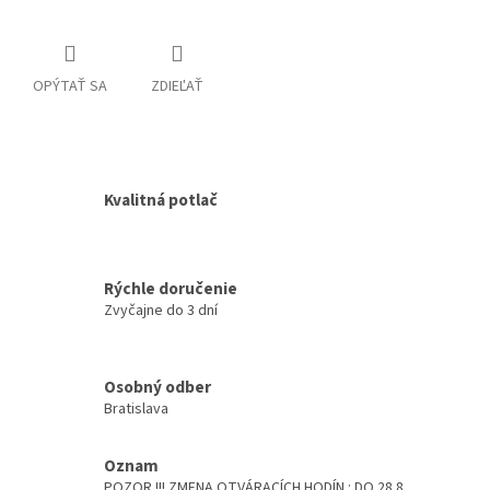
OPÝTAŤ SA
ZDIEĽAŤ
Kvalitná potlač
Rýchle doručenie
Zvyčajne do 3 dní
Osobný odber
Bratislava
Oznam
POZOR !!! ZMENA OTVÁRACÍCH HODÍN : DO 28.8.