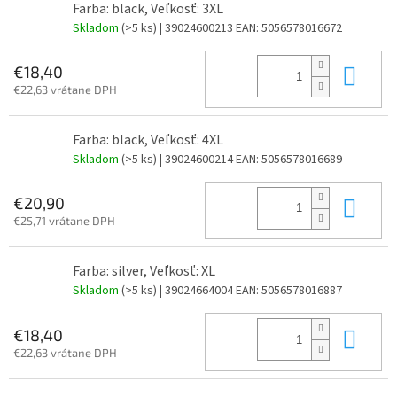
Farba: black, Veľkosť: 3XL
Skladom
(>5 ks)
| 39024600213
EAN:
5056578016672
Do 
€18,40
€22,63 vrátane DPH
Farba: black, Veľkosť: 4XL
Skladom
(>5 ks)
| 39024600214
EAN:
5056578016689
Do 
€20,90
€25,71 vrátane DPH
Farba: silver, Veľkosť: XL
Skladom
(>5 ks)
| 39024664004
EAN:
5056578016887
Do 
€18,40
€22,63 vrátane DPH