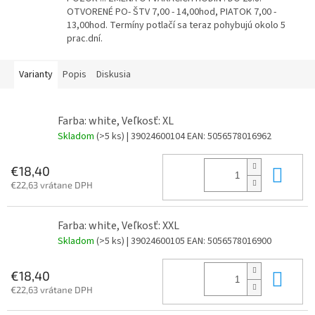
OTVORENÉ PO- ŠTV 7,00 - 14,00hod, PIATOK 7,00 -
13,00hod. Termíny potlačí sa teraz pohybujú okolo 5
prac.dní.
Varianty
Popis
Diskusia
Farba: white, Veľkosť: XL
Skladom
(>5 ks)
| 39024600104
EAN:
5056578016962
Do 
€18,40
€22,63 vrátane DPH
Farba: white, Veľkosť: XXL
Skladom
(>5 ks)
| 39024600105
EAN:
5056578016900
Do 
€18,40
€22,63 vrátane DPH