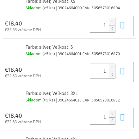
Farba: silver, Veľkosť: XS
Skladom
(>5 ks)
| 39024664000
EAN:
5056578016894
Do 
€18,40
€22,63 vrátane DPH
Farba: silver, Veľkosť: S
Skladom
(>5 ks)
| 39024664001
EAN:
5056578016870
Do 
€18,40
€22,63 vrátane DPH
Farba: silver, Veľkosť: 3XL
Skladom
(>5 ks)
| 39024664013
EAN:
5056578016832
Do 
€18,40
€22,63 vrátane DPH