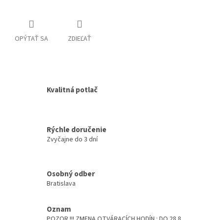
OPÝTAŤ SA
ZDIEĽAŤ
Kvalitná potlač
Rýchle doručenie
Zvyčajne do 3 dní
Osobný odber
Bratislava
Oznam
POZOR !!! ZMENA OTVÁRACÍCH HODÍN : DO 28.8.