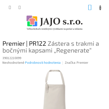
Prejsť
NÁKUP
na
obsah
KOŠÍK
Premier | PR122
Zástera s trakmi a
bočnými kapsami „Regenerate“
39012210099
Priemerné
Neohodnotené
Podrobnosti hodnotenia
Značka:
Premier
hodnotenie
produktu
je
0,0
z
5
hviezdičiek.