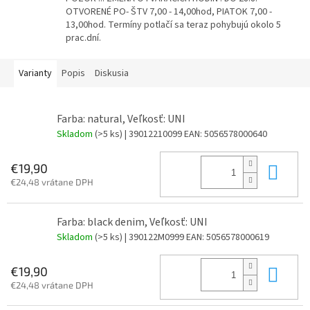
OTVORENÉ PO- ŠTV 7,00 - 14,00hod, PIATOK 7,00 -
13,00hod. Termíny potlačí sa teraz pohybujú okolo 5
prac.dní.
Varianty
Popis
Diskusia
Farba: natural, Veľkosť: UNI
Skladom
(>5 ks)
| 39012210099
EAN:
5056578000640
Do 
€19,90
€24,48 vrátane DPH
Farba: black denim, Veľkosť: UNI
Skladom
(>5 ks)
| 390122M0999
EAN:
5056578000619
Do 
€19,90
€24,48 vrátane DPH