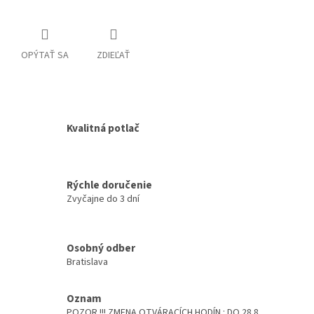
OPÝTAŤ SA
ZDIEĽAŤ
Kvalitná potlač
Rýchle doručenie
Zvyčajne do 3 dní
Osobný odber
Bratislava
Oznam
POZOR !!! ZMENA OTVÁRACÍCH HODÍN : DO 28.8.