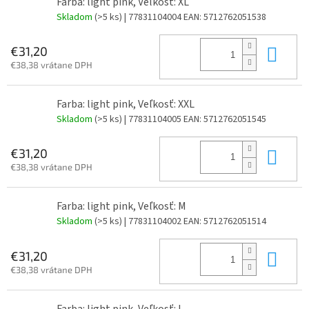
Farba: light pink, Veľkosť: XL
Skladom
(>5 ks)
| 77831104004
EAN:
5712762051538
Do 
€31,20
€38,38 vrátane DPH
Farba: light pink, Veľkosť: XXL
Skladom
(>5 ks)
| 77831104005
EAN:
5712762051545
Do 
€31,20
€38,38 vrátane DPH
Farba: light pink, Veľkosť: M
Skladom
(>5 ks)
| 77831104002
EAN:
5712762051514
Do 
€31,20
€38,38 vrátane DPH
Farba: light pink, Veľkosť: L