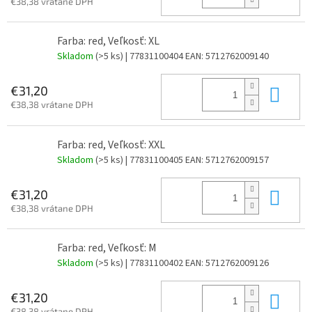
€38,38 vrátane DPH
Farba: red, Veľkosť: XL
Skladom
(>5 ks)
| 77831100404
EAN:
5712762009140
Do 
€31,20
€38,38 vrátane DPH
Farba: red, Veľkosť: XXL
Skladom
(>5 ks)
| 77831100405
EAN:
5712762009157
Do 
€31,20
€38,38 vrátane DPH
Farba: red, Veľkosť: M
Skladom
(>5 ks)
| 77831100402
EAN:
5712762009126
Do 
€31,20
€38,38 vrátane DPH