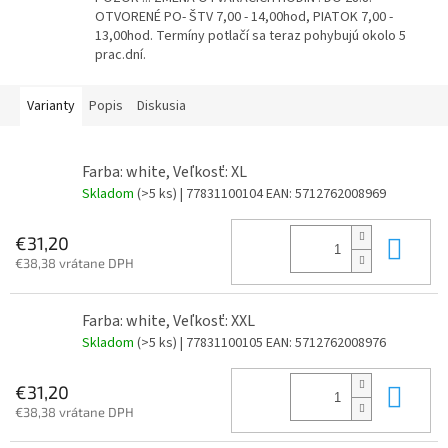
OTVORENÉ PO- ŠTV 7,00 - 14,00hod, PIATOK 7,00 -
13,00hod. Termíny potlačí sa teraz pohybujú okolo 5
prac.dní.
Varianty
Popis
Diskusia
Farba: white, Veľkosť: XL
Skladom
(>5 ks)
| 77831100104
EAN:
5712762008969
Do 
€31,20
€38,38 vrátane DPH
Farba: white, Veľkosť: XXL
Skladom
(>5 ks)
| 77831100105
EAN:
5712762008976
Do 
€31,20
€38,38 vrátane DPH