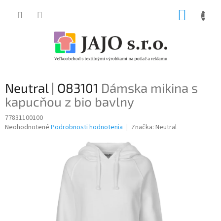
Prejsť
NÁKUP
na
obsah
KOŠÍK
Neutral | O83101
Dámska mikina s
kapucňou z bio bavlny
77831100100
Priemerné
Neohodnotené
Podrobnosti hodnotenia
Značka:
Neutral
hodnotenie
produktu
je
0,0
z
5
hviezdičiek.