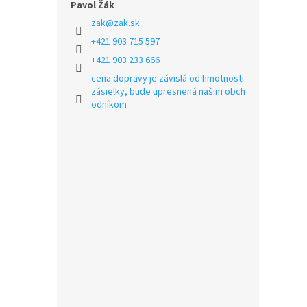
Pavol Žák
zak
@
zak.sk
+421 903 715 597
+421 903 233 666
cena dopravy je závislá od hmotnosti
zásielky, bude upresnená našim obch
odníkom