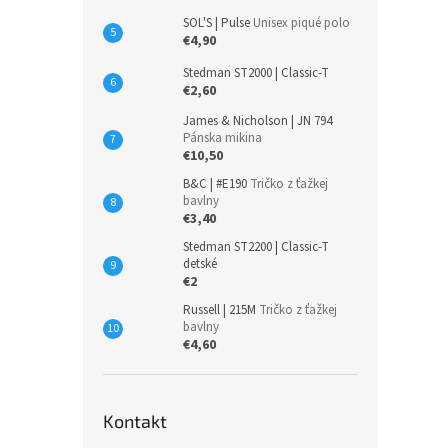
SOL'S | Pulse
Unisex piqué polo
€4,90
Stedman ST2000 | Classic-T
€2,60
James & Nicholson | JN 794
Pánska mikina
€10,50
B&C | #E190
Tričko z ťažkej
bavlny
€3,40
Stedman ST2200 | Classic-T
detské
€2
Russell | 215M
Tričko z ťažkej
bavlny
€4,60
Kontakt