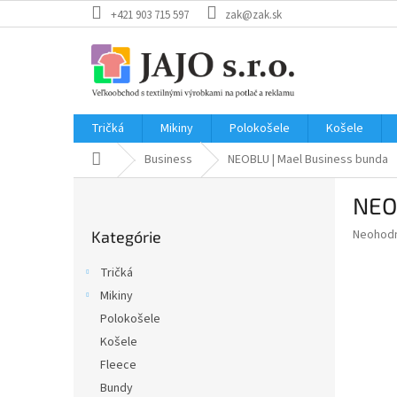
Prejsť
+421 903 715 597
zak@zak.sk
na
obsah
Tričká
Mikiny
Polokošele
Košele
Domov
Business
NEOBLU | Mael
Business bunda
B
NEO
o
Preskočiť
č
Priemer
Neohod
Kategórie
kategórie
n
hodnote
ý
produkt
Tričká
p
je
Mikiny
0,0
a
z
Polokošele
n
5
e
Košele
hviezdič
l
Fleece
Bundy