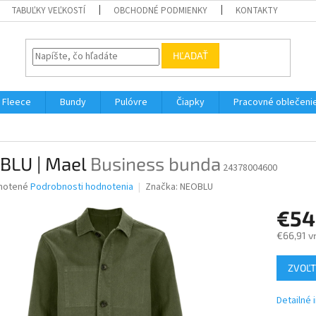
TABUĽKY VEĽKOSTÍ
OBCHODNÉ PODMIENKY
KONTAKTY
HĽADAŤ
Fleece
Bundy
Pulóvre
Čiapky
Pracovné oblečeni
BLU | Mael
Business bunda
24378004600
né
notené
Podrobnosti hodnotenia
Značka:
NEOBLU
nie
€54
u
€66,91 v
Jednotk
ZVOĽT
cena:
iek.
Detailné 