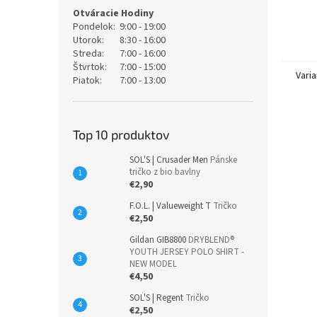
Otváracie Hodiny
Pondelok:
9:00 - 19:00
Utorok:
8:30 - 16:00
Streda:
7:00 - 16:00
Štvrtok:
7:00 - 15:00
Varia
Piatok:
7:00 - 13:00
Top 10 produktov
SOL'S | Crusader Men
Pánske
tričko z bio bavlny
€2,90
F.O.L. | Valueweight T
Tričko
€2,50
Gildan GIB8800
DRYBLEND®
YOUTH JERSEY POLO SHIRT -
NEW MODEL
€4,50
SOL'S | Regent
Tričko
€2,50