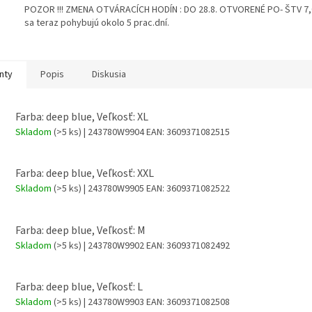
POZOR !!! ZMENA OTVÁRACÍCH HODÍN : DO 28.8. OTVORENÉ PO- ŠTV 7,00
sa teraz pohybujú okolo 5 prac.dní.
nty
Popis
Diskusia
Farba: deep blue, Veľkosť: XL
Skladom
(>5 ks)
| 243780W9904
EAN:
3609371082515
Farba: deep blue, Veľkosť: XXL
Skladom
(>5 ks)
| 243780W9905
EAN:
3609371082522
Farba: deep blue, Veľkosť: M
Skladom
(>5 ks)
| 243780W9902
EAN:
3609371082492
Farba: deep blue, Veľkosť: L
Skladom
(>5 ks)
| 243780W9903
EAN:
3609371082508