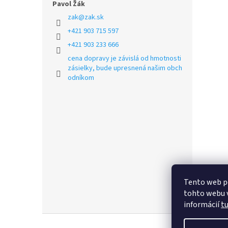
Pavol Žák
zak
@
zak.sk
+421 903 715 597
+421 903 233 666
cena dopravy je závislá od hmotnosti
zásielky, bude upresnená našim obch
odníkom
Tento web p
tohto webu v
informácií
t
Z