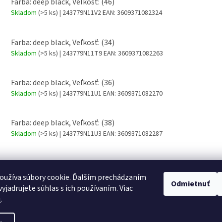
Farba: deep black, Veľkosť: (46)
Skladom
(>5 ks)
| 243779N11V2
EAN:
3609371082324
Farba: deep black, Veľkosť: (34)
Skladom
(>5 ks)
| 243779N11T9
EAN:
3609371082263
Farba: deep black, Veľkosť: (36)
Skladom
(>5 ks)
| 243779N11U1
EAN:
3609371082270
Farba: deep black, Veľkosť: (38)
Skladom
(>5 ks)
| 243779N11U3
EAN:
3609371082287
Farba: deep black, Veľkosť: (40)
Skladom
(>5 ks)
| 243779N11U5
EAN:
3609371082294
oužíva súbory cookie. Ďalším prechádzaním
Odmietnuť
yjadrujete súhlas s ich používaním. Viac
u
.