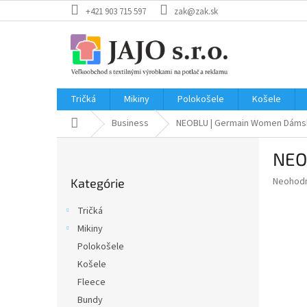
Prejsť
+421 903 715 597
zak@zak.sk
na
obsah
Tričká
Mikiny
Polokošele
Košele
Domov
Business
NEOBLU | Germain Women
Dáms
B
NEO
o
Preskočiť
č
Priemer
Neohod
Kategórie
kategórie
n
hodnote
ý
produkt
Tričká
p
je
Mikiny
0,0
a
z
Polokošele
n
5
e
Košele
hviezdič
l
Fleece
Bundy