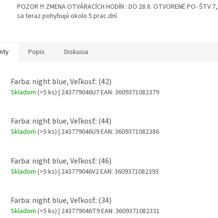
POZOR !!! ZMENA OTVÁRACÍCH HODÍN : DO 28.8. OTVORENÉ PO- ŠTV 7,00
sa teraz pohybujú okolo 5 prac.dní.
nty
Popis
Diskusia
Farba: night blue, Veľkosť: (42)
Skladom
(>5 ks)
| 243779046U7
EAN:
3609371082379
Farba: night blue, Veľkosť: (44)
Skladom
(>5 ks)
| 243779046U9
EAN:
3609371082386
Farba: night blue, Veľkosť: (46)
Skladom
(>5 ks)
| 243779046V2
EAN:
3609371082393
Farba: night blue, Veľkosť: (34)
Skladom
(>5 ks)
| 243779046T9
EAN:
3609371082331