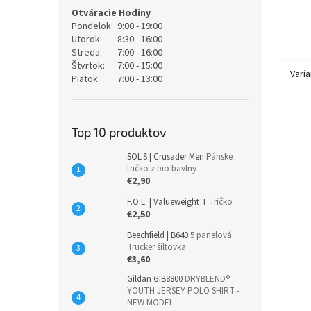
Otváracie Hodiny
Pondelok:
9:00 - 19:00
Utorok:
8:30 - 16:00
Streda:
7:00 - 16:00
Štvrtok:
7:00 - 15:00
Varia
Piatok:
7:00 - 13:00
Top 10 produktov
SOL'S | Crusader Men
Pánske
tričko z bio bavlny
€2,90
F.O.L. | Valueweight T
Tričko
€2,50
Beechfield | B640
5 panelová
Trucker šiltovka
€3,60
Gildan GIB8800
DRYBLEND®
YOUTH JERSEY POLO SHIRT -
NEW MODEL