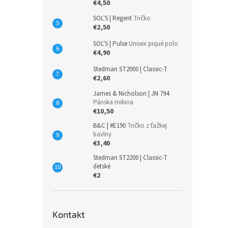
€4,50
SOL'S | Regent
Tričko
€2,50
SOL'S | Pulse
Unisex piqué polo
€4,90
Stedman ST2000 | Classic-T
€2,60
James & Nicholson | JN 794
Pánska mikina
€10,50
B&C | #E190
Tričko z ťažkej
bavlny
€3,40
Stedman ST2200 | Classic-T
detské
€2
Kontakt