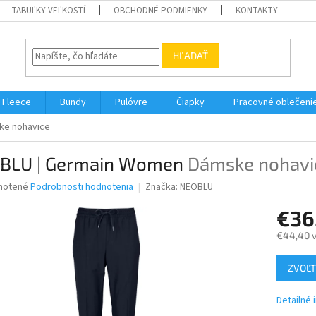
TABUĽKY VEĽKOSTÍ
OBCHODNÉ PODMIENKY
KONTAKTY
HĽADAŤ
Fleece
Bundy
Pulóvre
Čiapky
Pracovné oblečeni
ke nohavice
BLU | Germain Women
Dámske nohavi
né
notené
Podrobnosti hodnotenia
Značka:
NEOBLU
nie
€36
u
€44,40 
Jednotk
ZVOĽT
cena:
iek.
Detailné 